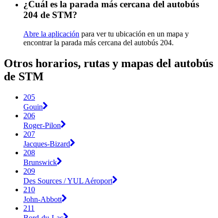
¿Cuál es la parada más cercana del autobús
204 de STM?
Abre la aplicación
para ver tu ubicación en un mapa y
encontrar la parada más cercana del autobús 204.
Otros horarios, rutas y mapas del autobús
de STM
205
Gouin
206
Roger-Pilon
207
Jacques-Bizard
208
Brunswick
209
Des Sources / YUL Aéroport
210
John-Abbott
211
Bord-du-Lac