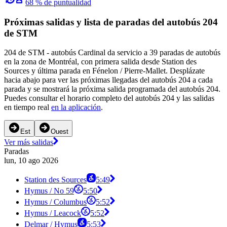
68 % de puntualidad
Próximas salidas y lista de paradas del autobús 204
de STM
204 de STM - autobús Cardinal da servicio a 39 paradas de autobús
en la zona de Montréal, con primera salida desde Station des
Sources y última parada en Fénelon / Pierre-Mallet. Desplázate
hacia abajo para ver las próximas llegadas del autobús 204 a cada
parada y se mostrará la próxima salida programada del autobús 204.
Puedes consultar el horario completo del autobús 204 y las salidas
en tiempo real
en la aplicación
.
Est
Ouest
Ver más salidas
Paradas
lun, 10 ago 2026
Station des Sources
5:49
Hymus / No 59
5:50
Hymus / Columbus
5:52
Hymus / Leacock
5:52
Delmar / Hymus
5:53