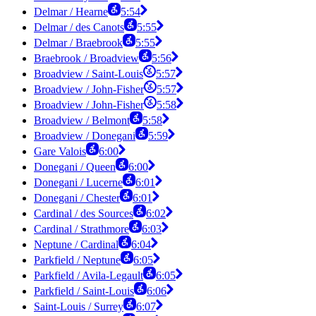
Delmar / Hearne
5:54
Delmar / des Canots
5:55
Delmar / Braebrook
5:55
Braebrook / Broadview
5:56
Broadview / Saint-Louis
5:57
Broadview / John-Fisher
5:57
Broadview / John-Fisher
5:58
Broadview / Belmont
5:58
Broadview / Donegani
5:59
Gare Valois
6:00
Donegani / Queen
6:00
Donegani / Lucerne
6:01
Donegani / Chester
6:01
Cardinal / des Sources
6:02
Cardinal / Strathmore
6:03
Neptune / Cardinal
6:04
Parkfield / Neptune
6:05
Parkfield / Avila-Legault
6:05
Parkfield / Saint-Louis
6:06
Saint-Louis / Surrey
6:07