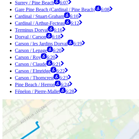
Surrey / Pine Beach
6:07
Gare Pine Beach (Cardinal / Pine Beach)
6:08
Cardinal / Stuart-Graham
6:10
Cardinal / Arthur-Fecteau
6:12
Terminus Dorval
6:16
Dorval / Carson
6:18
Carson / les Jardins Dorval
6:19
Carson / Lepage
6:20
Carson / Roy
6:20
Carson / Claude
6:21
Carson / Elmridge
6:22
Carson / Thorncrest
6:23
Pine Beach / Herron
6:24
Fénelon / Pierre-Mallet
6:28