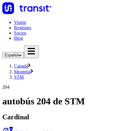
Visión
Regiones
Socios
Blog
Español
Canadá
Montréal
STM
204
autobús 204 de STM
Cardinal