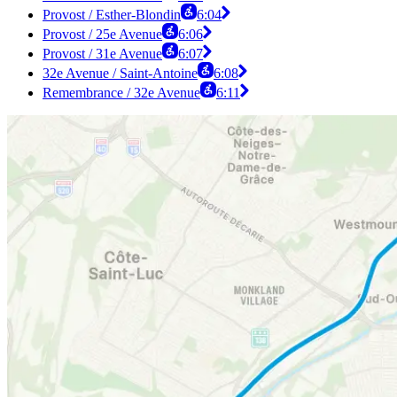
Provost / Esther-Blondin
6:04
Provost / 25e Avenue
6:06
Provost / 31e Avenue
6:07
32e Avenue / Saint-Antoine
6:08
Remembrance / 32e Avenue
6:11