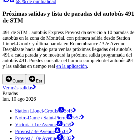
68 % de puntualidad
Próximas salidas y lista de paradas del autobús 491
de STM
491 de STM - autobús Express Provost da servicio a 10 paradas de
autobús en la zona de Montréal, con primera salida desde Station
Lionel-Groulx y última parada en Remembrance / 32e Avenue.
Desplázate hacia abajo para ver las próximas llegadas del autobús
491 a cada parada y se mostrará la próxima salida programada del
autobús 491. Puedes consultar el horario completo del autobús 491
y las salidas en tiempo real
en la aplicación
.
Ouest
Est
Ver más salidas
Paradas
lun, 10 ago 2026
Station Lionel-Groulx
5:45
Notre-Dame / Saint-Pierre
5:57
Victoria / 1re Avenue
5:59
Provost / 3e Avenue
6:01
Provost / 10e Avenue
6:02