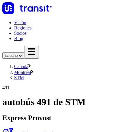
Visión
Regiones
Socios
Blog
Español
Canadá
Montréal
STM
491
autobús 491 de STM
Express Provost