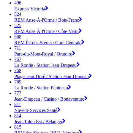
496
Express Victoria
524
REM Anse-À-l'Orme / Bois-Franc
525
REM Anse-À-l'Orme / Côte-Vertu
568
REM Île-des-Sœurs / Gare Centrale
711
Parc-du-Mont-Royal / Oratoire
767
La Ronde / Station Jean-Drapeau
768
Plage Jean-Doré / Station Jean-Drapeau
769
La Ronde / Station Papineau
777
Jean-Drapeau / Casino / Bonaventure
811
Navette Services Santé
814
Jean-Talon Est / Bélanger
815
REM des Sources / YUL Aéroport