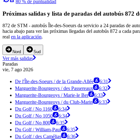
80 % de puntualidad
Próximas salidas y lista de paradas del autobús 872
872 de STM - autobús Île-des-Soeurs da servicio a 24 paradas de auto
hacia abajo para ver las próximas llegadas del autobús 872 a cada par
real
en la aplicación
.
Nord
Sud
Ver más salidas
Paradas
vie, 7 ago 2026
De l'Île-des-Soeurs / de la Grande-Allée
6:31
Marguerite-Bourgeoys / des Passereaux
6:32
Marguerite-Bourgeoys / Marie-le Ber
6:33
Marguerite-Bourgeoys / du Club-Marin
6:33
Du Golf / No 1160
6:34
Du Golf / No 1050
6:34
Du Golf / No 800
6:35
Du Golf / William-Paul
6:35
Du Golf / des Camélias
6:36