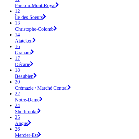
Parc-du-Mont-Royal
12
Île-des-Soeurs
13
Christophe-Colomb
14
Atateken
16
Graham
17
Décarie
18
Beaubien
20
Crémazie / Marché Central
22
Notre-Dame
24
Sherbrooke
25
Angus
26
Mercier-Est