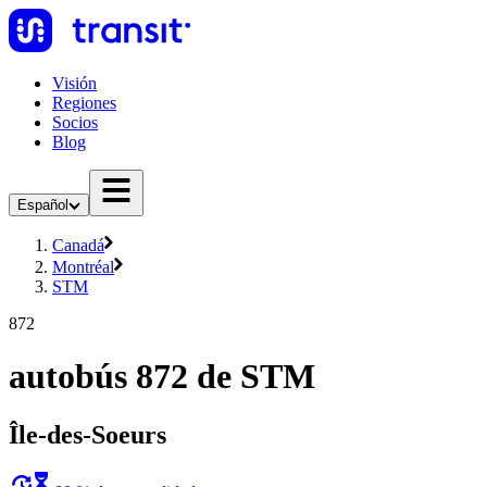
Visión
Regiones
Socios
Blog
Español
Canadá
Montréal
STM
872
autobús 872 de STM
Île-des-Soeurs