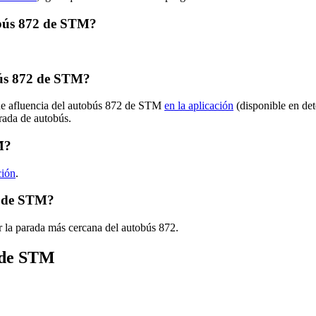
tobús 872 de STM?
bús 872 de STM?
 de afluencia del autobús 872 de STM
en la aplicación
(disponible en de
arada de autobús.
M?
ción
.
2 de STM?
r la parada más cercana del autobús 872.
s de STM