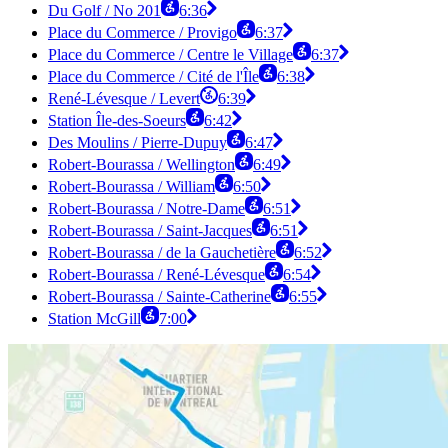
Du Golf / No 201
6:36
Place du Commerce / Provigo
6:37
Place du Commerce / Centre le Village
6:37
Place du Commerce / Cité de l'Île
6:38
René-Lévesque / Levert
6:39
Station Île-des-Soeurs
6:42
Des Moulins / Pierre-Dupuy
6:47
Robert-Bourassa / Wellington
6:49
Robert-Bourassa / William
6:50
Robert-Bourassa / Notre-Dame
6:51
Robert-Bourassa / Saint-Jacques
6:51
Robert-Bourassa / de la Gauchetière
6:52
Robert-Bourassa / René-Lévesque
6:54
Robert-Bourassa / Sainte-Catherine
6:55
Station McGill
7:00