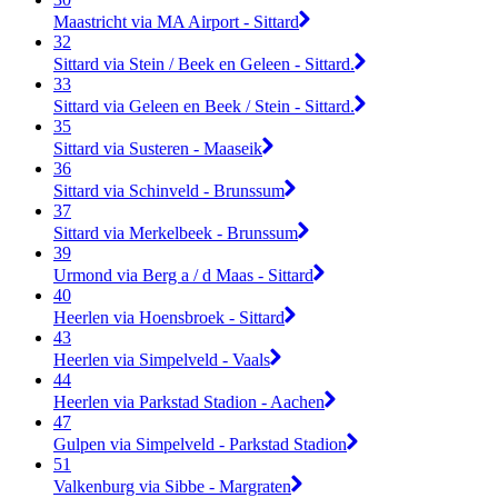
Maastricht via MA Airport - Sittard
32
Sittard via Stein / Beek en Geleen - Sittard.
33
Sittard via Geleen en Beek / Stein - Sittard.
35
Sittard via Susteren - Maaseik
36
Sittard via Schinveld - Brunssum
37
Sittard via Merkelbeek - Brunssum
39
Urmond via Berg a / d Maas - Sittard
40
Heerlen via Hoensbroek - Sittard
43
Heerlen via Simpelveld - Vaals
44
Heerlen via Parkstad Stadion - Aachen
47
Gulpen via Simpelveld - Parkstad Stadion
51
Valkenburg via Sibbe - Margraten