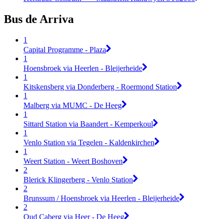
Bus de Arriva
1
Capital Programme - Plaza
1
Hoensbroek via Heerlen - Bleijerheide
1
Kitskensberg via Donderberg - Roermond Station
1
Malberg via MUMC - De Heeg
1
Sittard Station via Baandert - Kemperkoul
1
Venlo Station via Tegelen - Kaldenkirchen
1
Weert Station - Weert Boshoven
2
Blerick Klingerberg - Venlo Station
2
Brunssum / Hoensbroek via Heerlen - Bleijerheide
2
Oud Caberg via Heer - De Heeg