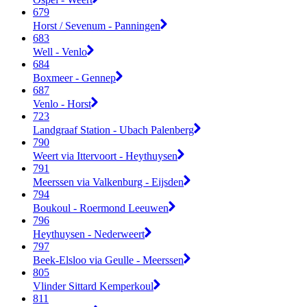
679
Horst / Sevenum - Panningen
683
Well - Venlo
684
Boxmeer - Gennep
687
Venlo - Horst
723
Landgraaf Station - Ubach Palenberg
790
Weert via Ittervoort - Heythuysen
791
Meerssen via Valkenburg - Eijsden
794
Boukoul - Roermond Leeuwen
796
Heythuysen - Nederweert
797
Beek-Elsloo via Geulle - Meerssen
805
Vlinder Sittard Kemperkoul
811