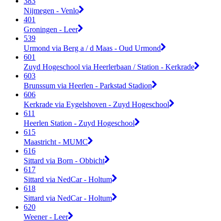
383
Nijmegen - Venlo
401
Groningen - Leer
539
Urmond via Berg a / d Maas - Oud Urmond
601
Zuyd Hogeschool via Heerlerbaan / Station - Kerkrade
603
Brunssum via Heerlen - Parkstad Stadion
606
Kerkrade via Eygelshoven - Zuyd Hogeschool
611
Heerlen Station - Zuyd Hogeschool
615
Maastricht - MUMC
616
Sittard via Born - Obbicht
617
Sittard via NedCar - Holtum
618
Sittard via NedCar - Holtum
620
Weener - Leer