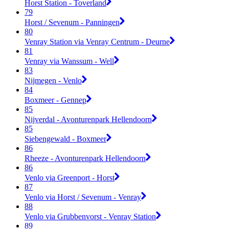
Horst Station - Toverland
79
Horst / Sevenum - Panningen
80
Venray Station via Venray Centrum - Deurne
81
Venray via Wanssum - Well
83
Nijmegen - Venlo
84
Boxmeer - Gennep
85
Nijverdal - Avonturenpark Hellendoorn
85
Siebengewald - Boxmeer
86
Rheeze - Avonturenpark Hellendoorn
86
Venlo via Greenport - Horst
87
Venlo via Horst / Sevenum - Venray
88
Venlo via Grubbenvorst - Venray Station
89