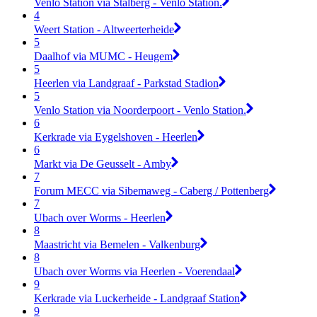
Venlo Station via Stalberg - Venlo Station.
4
Weert Station - Altweerterheide
5
Daalhof via MUMC - Heugem
5
Heerlen via Landgraaf - Parkstad Stadion
5
Venlo Station via Noorderpoort - Venlo Station.
6
Kerkrade via Eygelshoven - Heerlen
6
Markt via De Geusselt - Amby
7
Forum MECC via Sibemaweg - Caberg / Pottenberg
7
Ubach over Worms - Heerlen
8
Maastricht via Bemelen - Valkenburg
8
Ubach over Worms via Heerlen - Voerendaal
9
Kerkrade via Luckerheide - Landgraaf Station
9