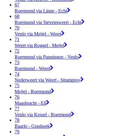
67
Roermond via Linne - Echt
68
Roermond via Stevensweert - Echt
70
Venlo via Meijel - Weert
71
Weert via Roggel - Meijel
72
Roermond via Panningen - Venlo
73
Roermond - Weert
74
Nederweert via Weert - Stramproy
75
Meijel - Roermond
76
Maasbracht - Ell
77
Venlo via Kessel - Roermond
78
Baarlo - Grashoek
79