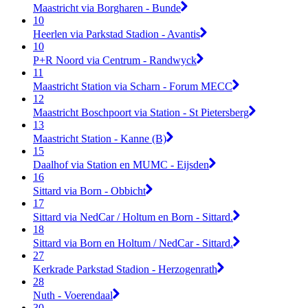
Maastricht via Borgharen - Bunde
10
Heerlen via Parkstad Stadion - Avantis
10
P+R Noord via Centrum - Randwyck
11
Maastricht Station via Scharn - Forum MECC
12
Maastricht Boschpoort via Station - St Pietersberg
13
Maastricht Station - Kanne (B)
15
Daalhof via Station en MUMC - Eijsden
16
Sittard via Born - Obbicht
17
Sittard via NedCar / Holtum en Born - Sittard.
18
Sittard via Born en Holtum / NedCar - Sittard.
27
Kerkrade Parkstad Stadion - Herzogenrath
28
Nuth - Voerendaal
30