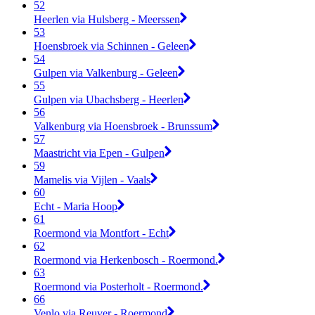
52
Heerlen via Hulsberg - Meerssen
53
Hoensbroek via Schinnen - Geleen
54
Gulpen via Valkenburg - Geleen
55
Gulpen via Ubachsberg - Heerlen
56
Valkenburg via Hoensbroek - Brunssum
57
Maastricht via Epen - Gulpen
59
Mamelis via Vijlen - Vaals
60
Echt - Maria Hoop
61
Roermond via Montfort - Echt
62
Roermond via Herkenbosch - Roermond.
63
Roermond via Posterholt - Roermond.
66
Venlo via Reuver - Roermond