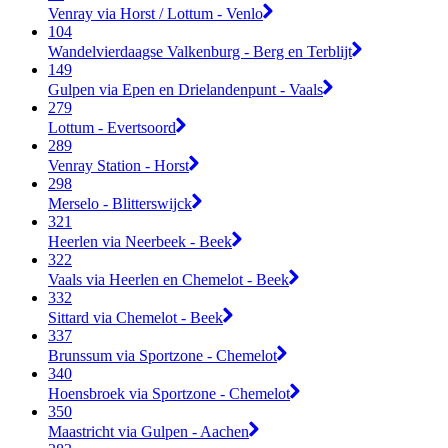
Venray via Horst / Lottum - Venlo
104
Wandelvierdaagse Valkenburg - Berg en Terblijt
149
Gulpen via Epen en Drielandenpunt - Vaals
279
Lottum - Evertsoord
289
Venray Station - Horst
298
Merselo - Blitterswijck
321
Heerlen via Neerbeek - Beek
322
Vaals via Heerlen en Chemelot - Beek
332
Sittard via Chemelot - Beek
337
Brunssum via Sportzone - Chemelot
340
Hoensbroek via Sportzone - Chemelot
350
Maastricht via Gulpen - Aachen