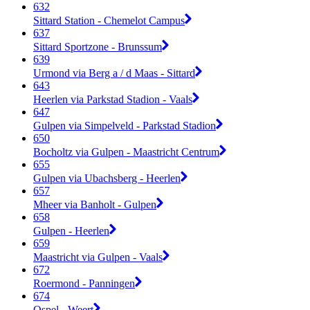
632
Sittard Station - Chemelot Campus
637
Sittard Sportzone - Brunssum
639
Urmond via Berg a / d Maas - Sittard
643
Heerlen via Parkstad Stadion - Vaals
647
Gulpen via Simpelveld - Parkstad Stadion
650
Bocholtz via Gulpen - Maastricht Centrum
655
Gulpen via Ubachsberg - Heerlen
657
Mheer via Banholt - Gulpen
658
Gulpen - Heerlen
659
Maastricht via Gulpen - Vaals
672
Roermond - Panningen
674
Ospel - Weert