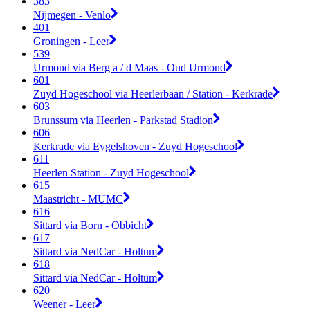
383
Nijmegen - Venlo
401
Groningen - Leer
539
Urmond via Berg a / d Maas - Oud Urmond
601
Zuyd Hogeschool via Heerlerbaan / Station - Kerkrade
603
Brunssum via Heerlen - Parkstad Stadion
606
Kerkrade via Eygelshoven - Zuyd Hogeschool
611
Heerlen Station - Zuyd Hogeschool
615
Maastricht - MUMC
616
Sittard via Born - Obbicht
617
Sittard via NedCar - Holtum
618
Sittard via NedCar - Holtum
620
Weener - Leer