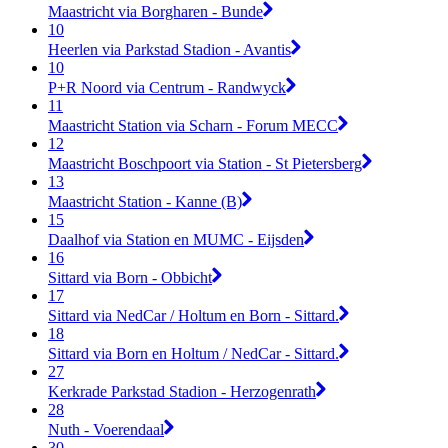
Maastricht via Borgharen - Bunde
10
Heerlen via Parkstad Stadion - Avantis
10
P+R Noord via Centrum - Randwyck
11
Maastricht Station via Scharn - Forum MECC
12
Maastricht Boschpoort via Station - St Pietersberg
13
Maastricht Station - Kanne (B)
15
Daalhof via Station en MUMC - Eijsden
16
Sittard via Born - Obbicht
17
Sittard via NedCar / Holtum en Born - Sittard.
18
Sittard via Born en Holtum / NedCar - Sittard.
27
Kerkrade Parkstad Stadion - Herzogenrath
28
Nuth - Voerendaal
30