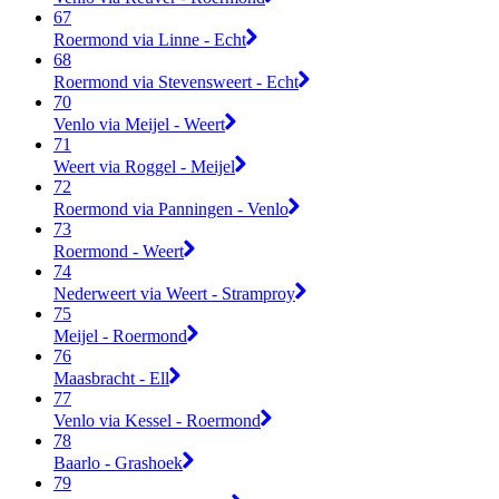
67
Roermond via Linne - Echt
68
Roermond via Stevensweert - Echt
70
Venlo via Meijel - Weert
71
Weert via Roggel - Meijel
72
Roermond via Panningen - Venlo
73
Roermond - Weert
74
Nederweert via Weert - Stramproy
75
Meijel - Roermond
76
Maasbracht - Ell
77
Venlo via Kessel - Roermond
78
Baarlo - Grashoek
79