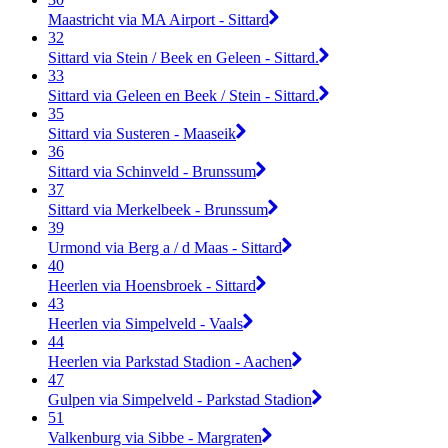
Maastricht via MA Airport - Sittard
32
Sittard via Stein / Beek en Geleen - Sittard.
33
Sittard via Geleen en Beek / Stein - Sittard.
35
Sittard via Susteren - Maaseik
36
Sittard via Schinveld - Brunssum
37
Sittard via Merkelbeek - Brunssum
39
Urmond via Berg a / d Maas - Sittard
40
Heerlen via Hoensbroek - Sittard
43
Heerlen via Simpelveld - Vaals
44
Heerlen via Parkstad Stadion - Aachen
47
Gulpen via Simpelveld - Parkstad Stadion
51
Valkenburg via Sibbe - Margraten