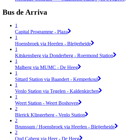
Bus de Arriva
1
Capital Programme - Plaza
1
Hoensbroek via Heerlen - Bleijerheide
1
Kitskensberg via Donderberg - Roermond Station
1
Malberg via MUMC - De Heeg
1
Sittard Station via Baandert - Kemperkoul
1
Venlo Station via Tegelen - Kaldenkirchen
1
Weert Station - Weert Boshoven
2
Blerick Klingerberg - Venlo Station
2
Brunssum / Hoensbroek via Heerlen - Bleijerheide
2
Oud Caberg via Heer - De Heeg