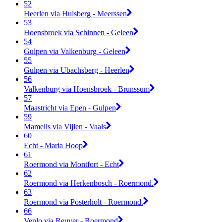
52
Heerlen via Hulsberg - Meerssen
53
Hoensbroek via Schinnen - Geleen
54
Gulpen via Valkenburg - Geleen
55
Gulpen via Ubachsberg - Heerlen
56
Valkenburg via Hoensbroek - Brunssum
57
Maastricht via Epen - Gulpen
59
Mamelis via Vijlen - Vaals
60
Echt - Maria Hoop
61
Roermond via Montfort - Echt
62
Roermond via Herkenbosch - Roermond.
63
Roermond via Posterholt - Roermond.
66
Venlo via Reuver - Roermond