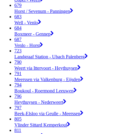
679
Horst / Sevenum - Panningen
683
Well - Venlo
684
Boxmeer - Gennep
687
Venlo - Horst
723
Landgraaf Station - Ubach Palenberg
790
Weert via Ittervoort - Heythuysen
791
Meerssen via Valkenburg - Eijsden
794
Boukoul - Roermond Leeuwen
796
Heythuysen - Nederweert
797
Beek-Elsloo via Geulle - Meerssen
805
Vlinder Sittard Kemperkoul
811