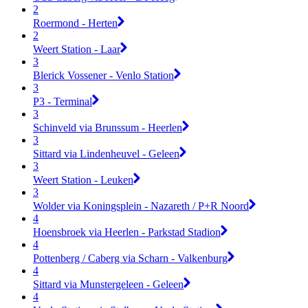
2
Roermond - Herten
2
Weert Station - Laar
3
Blerick Vossener - Venlo Station
3
P3 - Terminal
3
Schinveld via Brunssum - Heerlen
3
Sittard via Lindenheuvel - Geleen
3
Weert Station - Leuken
3
Wolder via Koningsplein - Nazareth / P+R Noord
4
Hoensbroek via Heerlen - Parkstad Stadion
4
Pottenberg / Caberg via Scharn - Valkenburg
4
Sittard via Munstergeleen - Geleen
4