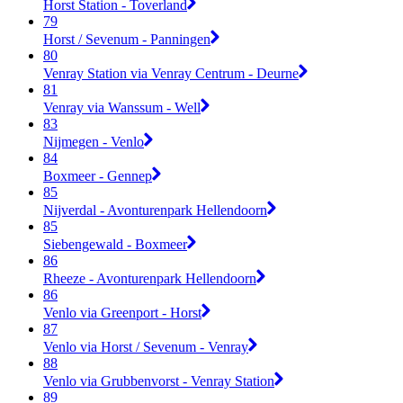
Horst Station - Toverland
79
Horst / Sevenum - Panningen
80
Venray Station via Venray Centrum - Deurne
81
Venray via Wanssum - Well
83
Nijmegen - Venlo
84
Boxmeer - Gennep
85
Nijverdal - Avonturenpark Hellendoorn
85
Siebengewald - Boxmeer
86
Rheeze - Avonturenpark Hellendoorn
86
Venlo via Greenport - Horst
87
Venlo via Horst / Sevenum - Venray
88
Venlo via Grubbenvorst - Venray Station
89