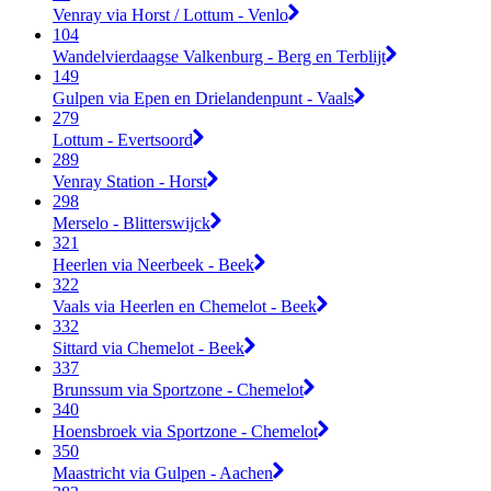
Venray via Horst / Lottum - Venlo
104
Wandelvierdaagse Valkenburg - Berg en Terblijt
149
Gulpen via Epen en Drielandenpunt - Vaals
279
Lottum - Evertsoord
289
Venray Station - Horst
298
Merselo - Blitterswijck
321
Heerlen via Neerbeek - Beek
322
Vaals via Heerlen en Chemelot - Beek
332
Sittard via Chemelot - Beek
337
Brunssum via Sportzone - Chemelot
340
Hoensbroek via Sportzone - Chemelot
350
Maastricht via Gulpen - Aachen