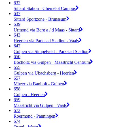
632
Sittard Station - Chemelot Campus
637
Sittard Sportzone - Brunssum
639
Urmond via Berg a / d Maas - Sittard
643
Heerlen via Parkstad Stadion - Vaals
647
Gulpen via Simpelveld - Parkstad Stadion
650
Bocholtz via Gulpen - Maastricht Centrum
655
Gulpen via Ubachsberg - Heerlen
657
Mheer via Banholt - Gulpen
658
Gulpen - Heerlen
659
Maastricht via Gulpen - Vaals
672
Roermond - Panningen
674
Ospel - Weert