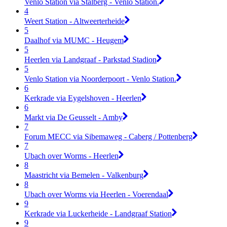
Venlo Station via Stalberg - Venlo Station.
4
Weert Station - Altweerterheide
5
Daalhof via MUMC - Heugem
5
Heerlen via Landgraaf - Parkstad Stadion
5
Venlo Station via Noorderpoort - Venlo Station.
6
Kerkrade via Eygelshoven - Heerlen
6
Markt via De Geusselt - Amby
7
Forum MECC via Sibemaweg - Caberg / Pottenberg
7
Ubach over Worms - Heerlen
8
Maastricht via Bemelen - Valkenburg
8
Ubach over Worms via Heerlen - Voerendaal
9
Kerkrade via Luckerheide - Landgraaf Station
9