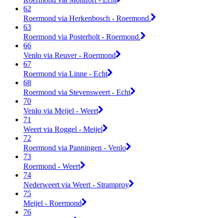
62
Roermond via Herkenbosch - Roermond.
63
Roermond via Posterholt - Roermond.
66
Venlo via Reuver - Roermond
67
Roermond via Linne - Echt
68
Roermond via Stevensweert - Echt
70
Venlo via Meijel - Weert
71
Weert via Roggel - Meijel
72
Roermond via Panningen - Venlo
73
Roermond - Weert
74
Nederweert via Weert - Stramproy
75
Meijel - Roermond
76