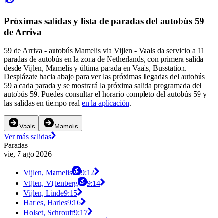
Próximas salidas y lista de paradas del autobús 59
de Arriva
59 de Arriva - autobús Mamelis via Vijlen - Vaals da servicio a 11
paradas de autobús en la zona de Netherlands, con primera salida
desde Vijlen, Mamelis y última parada en Vaals, Busstation.
Desplázate hacia abajo para ver las próximas llegadas del autobús
59 a cada parada y se mostrará la próxima salida programada del
autobús 59. Puedes consultar el horario completo del autobús 59 y
las salidas en tiempo real
en la aplicación
.
Vaals
Mamelis
Ver más salidas
Paradas
vie, 7 ago 2026
Vijlen, Mamelis
9:12
Vijlen, Vijlenberg
9:14
Vijlen, Linde
9:15
Harles, Harles
9:16
Holset, Schrouff
9:17