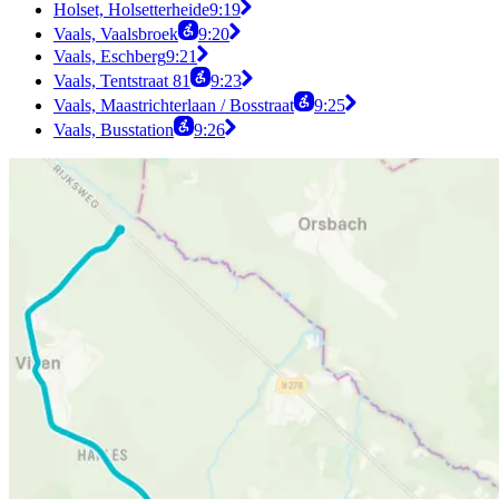
Holset, Holsetterheide
9:19
Vaals, Vaalsbroek
9:20
Vaals, Eschberg
9:21
Vaals, Tentstraat 81
9:23
Vaals, Maastrichterlaan / Bosstraat
9:25
Vaals, Busstation
9:26