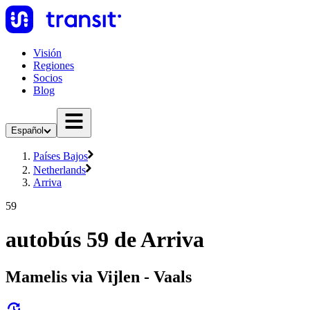
Visión
Regiones
Socios
Blog
Español
Países Bajos
Netherlands
Arriva
59
autobús 59 de Arriva
Mamelis via Vijlen - Vaals