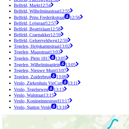
Belfeld, Markt
12:54
Belfeld, Wilhelminastraat
12:55
Belfeld, Prins Frederikstraat
12:56
Belfeld, Leijgraaf
12:57
Belfeld, Beatrixlaan
12:58
Belfeld, Craenakker
12:59
Belfeld, Geloerveldweg
12:59
Tegelen, Heijskampstraat
13:02
Tegelen, Maasstraat
13:03
Tegelen, Plein 1817
13:05
Tegelen, Wilhelminaplein
13:05
Tegelen, Nieuwe Munt
13:07
Tegelen, Zuiderbrug
13:09
Venlo, Ziekenhuis VieCuri
13:11
Venlo, Tegelseweg
13:13
Venlo, Walstraat
13:15
Venlo, Koninginnesingel
13:17
Venlo, Station Venlo
13:18