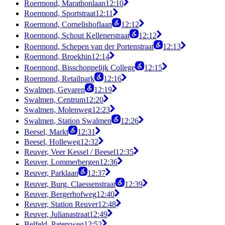
Roermond, Marathonlaan
12:10
Roermond, Sportstraat
12:11
Roermond, Cornelishoflaan
12:12
Roermond, Schout Kellenerstraat
12:12
Roermond, Schepen van der Portenstraat
12:13
Roermond, Broekhin
12:14
Roermond, Bisschoppelijk College
12:15
Roermond, Retailpark
12:16
Swalmen, Gevaren
12:19
Swalmen, Centrum
12:20
Swalmen, Molenweg
12:23
Swalmen, Station Swalmen
12:26
Beesel, Markt
12:31
Beesel, Holleweg
12:32
Reuver, Veer Kessel / Beesel
12:35
Reuver, Lommerbergen
12:36
Reuver, Parklaan
12:37
Reuver, Burg. Claessenstraat
12:39
Reuver, Bergerhofweg
12:40
Reuver, Station Reuver
12:48
Reuver, Julianastraat
12:49
Belfeld, Patersweg
12:52