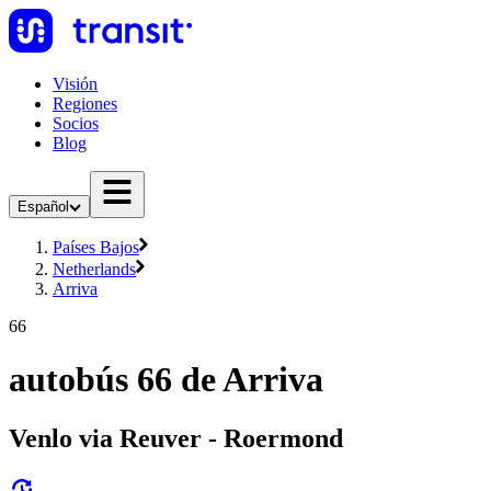
Visión
Regiones
Socios
Blog
Español
Países Bajos
Netherlands
Arriva
66
autobús 66 de Arriva
Venlo via Reuver - Roermond