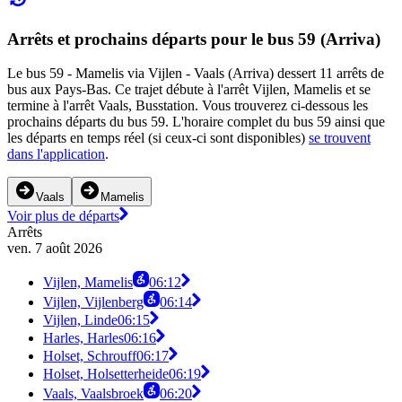
Arrêts et prochains départs pour le bus 59 (Arriva)
Le bus 59 - Mamelis via Vijlen - Vaals (Arriva) dessert 11 arrêts de
bus aux Pays-Bas. Ce trajet débute à l'arrêt Vijlen, Mamelis et se
termine à l'arrêt Vaals, Busstation. Vous trouverez ci-dessous les
prochains départs du bus 59. L'horaire complet du bus 59 ainsi que
les départs en temps réel (si ceux-ci sont disponibles)
se trouvent
dans l'application
.
Vaals
Mamelis
Voir plus de départs
Arrêts
ven. 7 août 2026
Vijlen, Mamelis
06:12
Vijlen, Vijlenberg
06:14
Vijlen, Linde
06:15
Harles, Harles
06:16
Holset, Schrouff
06:17
Holset, Holsetterheide
06:19
Vaals, Vaalsbroek
06:20