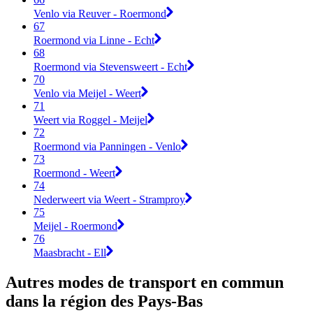
Venlo via Reuver - Roermond
67
Roermond via Linne - Echt
68
Roermond via Stevensweert - Echt
70
Venlo via Meijel - Weert
71
Weert via Roggel - Meijel
72
Roermond via Panningen - Venlo
73
Roermond - Weert
74
Nederweert via Weert - Stramproy
75
Meijel - Roermond
76
Maasbracht - Ell
Autres modes de transport en commun
dans la région des Pays-Bas