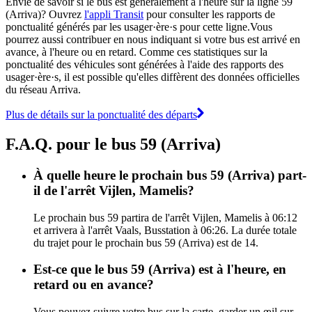
Envie de savoir si le bus est généralement à l'heure sur la ligne 59
(Arriva)? Ouvrez
l'appli Transit
pour consulter les rapports de
ponctualité générés par les usager·ère·s pour cette ligne.Vous
pourrez aussi contribuer en nous indiquant si votre bus est arrivé en
avance, à l'heure ou en retard. Comme ces statistiques sur la
ponctualité des véhicules sont générées à l'aide des rapports des
usager·ère·s, il est possible qu'elles diffèrent des données officielles
du réseau Arriva.
Plus de détails sur la ponctualité des départs
F.A.Q. pour le bus 59 (Arriva)
À quelle heure le prochain bus 59 (Arriva) part-
il de l'arrêt Vijlen, Mamelis?
Le prochain bus 59 partira de l'arrêt Vijlen, Mamelis à 06:12
et arrivera à l'arrêt Vaals, Busstation à 06:26. La durée totale
du trajet pour le prochain bus 59 (Arriva) est de 14.
Est-ce que le bus 59 (Arriva) est à l'heure, en
retard ou en avance?
Vous pouvez suivre votre bus sur la carte, garder un œil sur