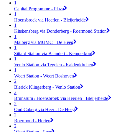
1
Capital Programme - Plaza
1
Hoensbroek via Heerlen - Bleijerheide
1
Kitskensberg via Donderberg - Roermond Station
1
Malberg via MUMC - De Heeg
1
Sittard Station via Baandert - Kemperkoul
1
Venlo Station via Tegelen - Kaldenkirchen
1
Weert Station - Weert Boshoven
2
Blerick Klingerberg - Venlo Station
2
Brunssum / Hoensbroek via Heerlen - Bleijerheide
2
Oud Caberg via Heer - De Heeg
2
Roermond - Herten
2
Weert Station - Laar