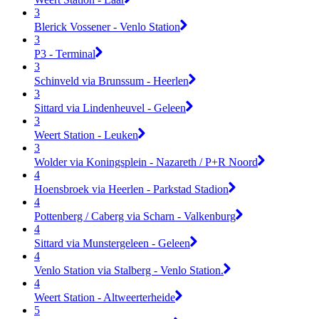
3
Blerick Vossener - Venlo Station
3
P3 - Terminal
3
Schinveld via Brunssum - Heerlen
3
Sittard via Lindenheuvel - Geleen
3
Weert Station - Leuken
3
Wolder via Koningsplein - Nazareth / P+R Noord
4
Hoensbroek via Heerlen - Parkstad Stadion
4
Pottenberg / Caberg via Scharn - Valkenburg
4
Sittard via Munstergeleen - Geleen
4
Venlo Station via Stalberg - Venlo Station.
4
Weert Station - Altweerterheide
5