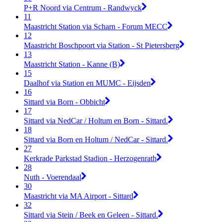
P+R Noord via Centrum - Randwyck
11
Maastricht Station via Scharn - Forum MECC
12
Maastricht Boschpoort via Station - St Pietersberg
13
Maastricht Station - Kanne (B)
15
Daalhof via Station en MUMC - Eijsden
16
Sittard via Born - Obbicht
17
Sittard via NedCar / Holtum en Born - Sittard.
18
Sittard via Born en Holtum / NedCar - Sittard.
27
Kerkrade Parkstad Stadion - Herzogenrath
28
Nuth - Voerendaal
30
Maastricht via MA Airport - Sittard
32
Sittard via Stein / Beek en Geleen - Sittard.