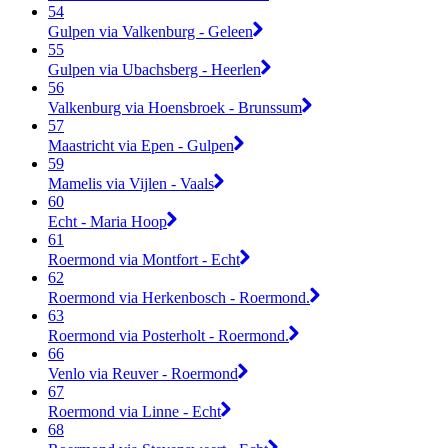
54
Gulpen via Valkenburg - Geleen
55
Gulpen via Ubachsberg - Heerlen
56
Valkenburg via Hoensbroek - Brunssum
57
Maastricht via Epen - Gulpen
59
Mamelis via Vijlen - Vaals
60
Echt - Maria Hoop
61
Roermond via Montfort - Echt
62
Roermond via Herkenbosch - Roermond.
63
Roermond via Posterholt - Roermond.
66
Venlo via Reuver - Roermond
67
Roermond via Linne - Echt
68