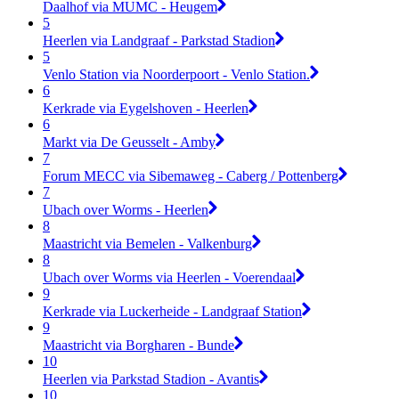
Daalhof via MUMC - Heugem
5
Heerlen via Landgraaf - Parkstad Stadion
5
Venlo Station via Noorderpoort - Venlo Station.
6
Kerkrade via Eygelshoven - Heerlen
6
Markt via De Geusselt - Amby
7
Forum MECC via Sibemaweg - Caberg / Pottenberg
7
Ubach over Worms - Heerlen
8
Maastricht via Bemelen - Valkenburg
8
Ubach over Worms via Heerlen - Voerendaal
9
Kerkrade via Luckerheide - Landgraaf Station
9
Maastricht via Borgharen - Bunde
10
Heerlen via Parkstad Stadion - Avantis
10