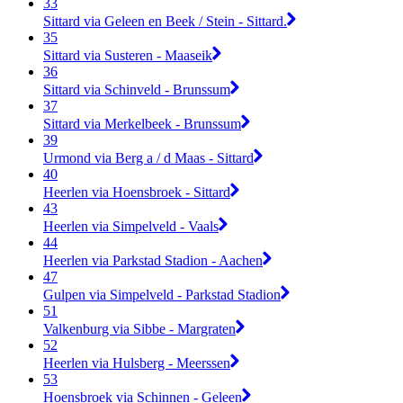
33
Sittard via Geleen en Beek / Stein - Sittard.
35
Sittard via Susteren - Maaseik
36
Sittard via Schinveld - Brunssum
37
Sittard via Merkelbeek - Brunssum
39
Urmond via Berg a / d Maas - Sittard
40
Heerlen via Hoensbroek - Sittard
43
Heerlen via Simpelveld - Vaals
44
Heerlen via Parkstad Stadion - Aachen
47
Gulpen via Simpelveld - Parkstad Stadion
51
Valkenburg via Sibbe - Margraten
52
Heerlen via Hulsberg - Meerssen
53
Hoensbroek via Schinnen - Geleen