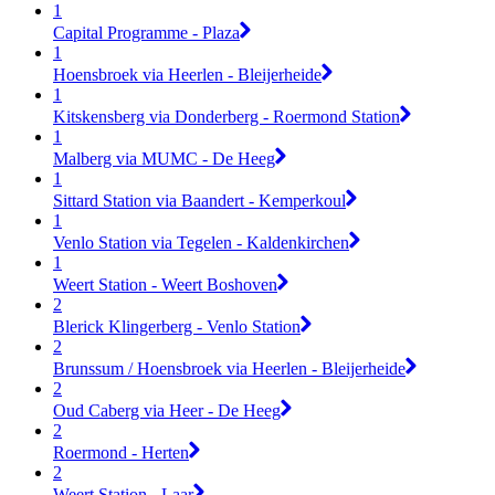
1
Capital Programme - Plaza
1
Hoensbroek via Heerlen - Bleijerheide
1
Kitskensberg via Donderberg - Roermond Station
1
Malberg via MUMC - De Heeg
1
Sittard Station via Baandert - Kemperkoul
1
Venlo Station via Tegelen - Kaldenkirchen
1
Weert Station - Weert Boshoven
2
Blerick Klingerberg - Venlo Station
2
Brunssum / Hoensbroek via Heerlen - Bleijerheide
2
Oud Caberg via Heer - De Heeg
2
Roermond - Herten
2
Weert Station - Laar