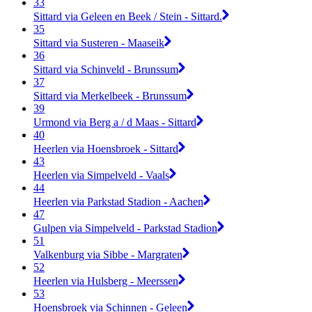
33
Sittard via Geleen en Beek / Stein - Sittard.
35
Sittard via Susteren - Maaseik
36
Sittard via Schinveld - Brunssum
37
Sittard via Merkelbeek - Brunssum
39
Urmond via Berg a / d Maas - Sittard
40
Heerlen via Hoensbroek - Sittard
43
Heerlen via Simpelveld - Vaals
44
Heerlen via Parkstad Stadion - Aachen
47
Gulpen via Simpelveld - Parkstad Stadion
51
Valkenburg via Sibbe - Margraten
52
Heerlen via Hulsberg - Meerssen
53
Hoensbroek via Schinnen - Geleen