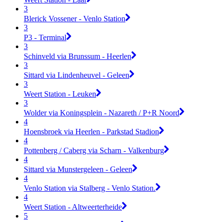
3
Blerick Vossener - Venlo Station
3
P3 - Terminal
3
Schinveld via Brunssum - Heerlen
3
Sittard via Lindenheuvel - Geleen
3
Weert Station - Leuken
3
Wolder via Koningsplein - Nazareth / P+R Noord
4
Hoensbroek via Heerlen - Parkstad Stadion
4
Pottenberg / Caberg via Scharn - Valkenburg
4
Sittard via Munstergeleen - Geleen
4
Venlo Station via Stalberg - Venlo Station.
4
Weert Station - Altweerterheide
5