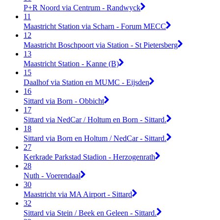
P+R Noord via Centrum - Randwyck
11
Maastricht Station via Scharn - Forum MECC
12
Maastricht Boschpoort via Station - St Pietersberg
13
Maastricht Station - Kanne (B)
15
Daalhof via Station en MUMC - Eijsden
16
Sittard via Born - Obbicht
17
Sittard via NedCar / Holtum en Born - Sittard.
18
Sittard via Born en Holtum / NedCar - Sittard.
27
Kerkrade Parkstad Stadion - Herzogenrath
28
Nuth - Voerendaal
30
Maastricht via MA Airport - Sittard
32
Sittard via Stein / Beek en Geleen - Sittard.