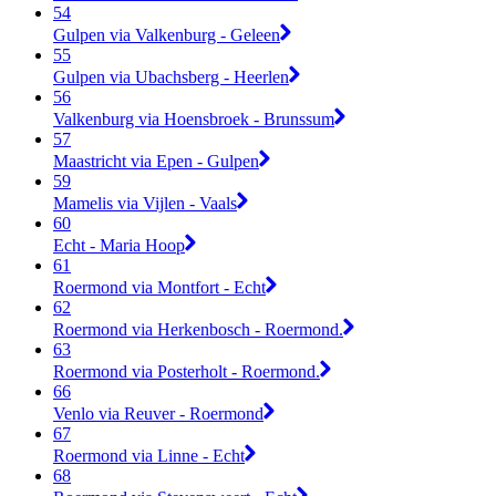
54
Gulpen via Valkenburg - Geleen
55
Gulpen via Ubachsberg - Heerlen
56
Valkenburg via Hoensbroek - Brunssum
57
Maastricht via Epen - Gulpen
59
Mamelis via Vijlen - Vaals
60
Echt - Maria Hoop
61
Roermond via Montfort - Echt
62
Roermond via Herkenbosch - Roermond.
63
Roermond via Posterholt - Roermond.
66
Venlo via Reuver - Roermond
67
Roermond via Linne - Echt
68