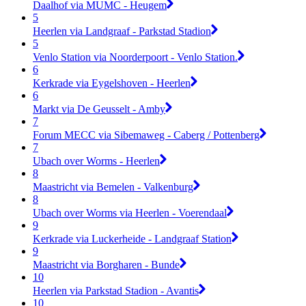
Daalhof via MUMC - Heugem
5
Heerlen via Landgraaf - Parkstad Stadion
5
Venlo Station via Noorderpoort - Venlo Station.
6
Kerkrade via Eygelshoven - Heerlen
6
Markt via De Geusselt - Amby
7
Forum MECC via Sibemaweg - Caberg / Pottenberg
7
Ubach over Worms - Heerlen
8
Maastricht via Bemelen - Valkenburg
8
Ubach over Worms via Heerlen - Voerendaal
9
Kerkrade via Luckerheide - Landgraaf Station
9
Maastricht via Borgharen - Bunde
10
Heerlen via Parkstad Stadion - Avantis
10