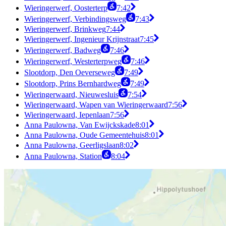
Wieringerwerf, Oosterterp
7:42
Wieringerwerf, Verbindingsweg
7:43
Wieringerwerf, Brinkweg
7:44
Wieringerwerf, Ingenieur Krijnstraat
7:45
Wieringerwerf, Badweg
7:46
Wieringerwerf, Westerterpweg
7:46
Slootdorp, Den Oeverseweg
7:49
Slootdorp, Prins Bernhardweg
7:49
Wieringerwaard, Nieuwesluis
7:54
Wieringerwaard, Wapen van Wieringerwaard
7:56
Wieringerwaard, Iepenlaan
7:56
Anna Paulowna, Van Ewijckskade
8:01
Anna Paulowna, Oude Gemeentehuis
8:01
Anna Paulowna, Geerligslaan
8:02
Anna Paulowna, Station
8:04