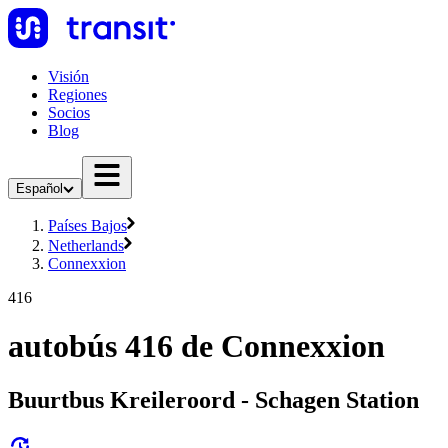
Visión
Regiones
Socios
Blog
Español
Países Bajos
Netherlands
Connexxion
416
autobús 416 de Connexxion
Buurtbus Kreileroord - Schagen Station