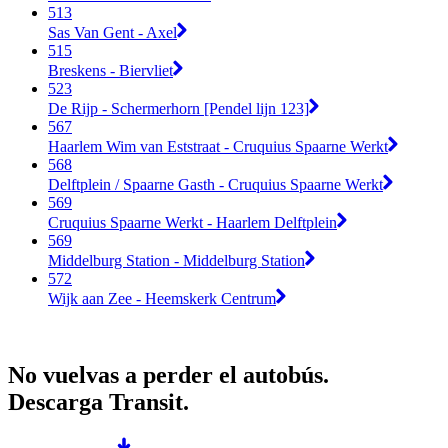
513
Sas Van Gent - Axel
515
Breskens - Biervliet
523
De Rijp - Schermerhorn [Pendel lijn 123]
567
Haarlem Wim van Eststraat - Cruquius Spaarne Werkt
568
Delftplein / Spaarne Gasth - Cruquius Spaarne Werkt
569
Cruquius Spaarne Werkt - Haarlem Delftplein
569
Middelburg Station - Middelburg Station
572
Wijk aan Zee - Heemskerk Centrum
No vuelvas a perder el autobús.
Descarga Transit.