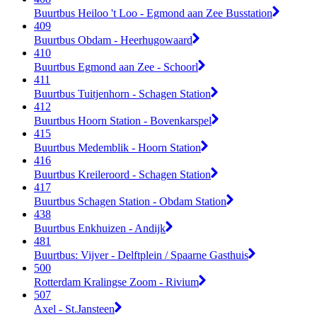
Buurtbus Heiloo 't Loo - Egmond aan Zee Busstation
409
Buurtbus Obdam - Heerhugowaard
410
Buurtbus Egmond aan Zee - Schoorl
411
Buurtbus Tuitjenhorn - Schagen Station
412
Buurtbus Hoorn Station - Bovenkarspel
415
Buurtbus Medemblik - Hoorn Station
416
Buurtbus Kreileroord - Schagen Station
417
Buurtbus Schagen Station - Obdam Station
438
Buurtbus Enkhuizen - Andijk
481
Buurtbus: Vijver - Delftplein / Spaarne Gasthuis
500
Rotterdam Kralingse Zoom - Rivium
507
Axel - St.Jansteen