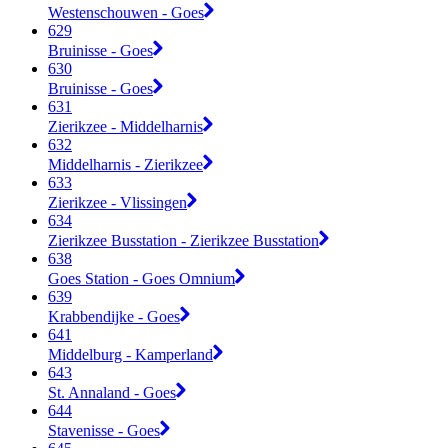
Westenschouwen - Goes
629
Bruinisse - Goes
630
Bruinisse - Goes
631
Zierikzee - Middelharnis
632
Middelharnis - Zierikzee
633
Zierikzee - Vlissingen
634
Zierikzee Busstation - Zierikzee Busstation
638
Goes Station - Goes Omnium
639
Krabbendijke - Goes
641
Middelburg - Kamperland
643
St. Annaland - Goes
644
Stavenisse - Goes