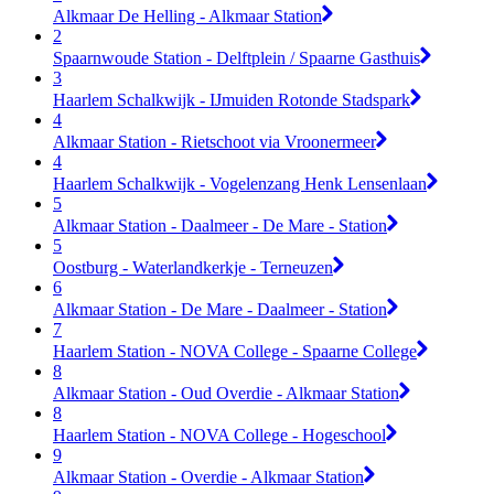
Alkmaar De Helling - Alkmaar Station
2
Spaarnwoude Station - Delftplein / Spaarne Gasthuis
3
Haarlem Schalkwijk - IJmuiden Rotonde Stadspark
4
Alkmaar Station - Rietschoot via Vroonermeer
4
Haarlem Schalkwijk - Vogelenzang Henk Lensenlaan
5
Alkmaar Station - Daalmeer - De Mare - Station
5
Oostburg - Waterlandkerkje - Terneuzen
6
Alkmaar Station - De Mare - Daalmeer - Station
7
Haarlem Station - NOVA College - Spaarne College
8
Alkmaar Station - Oud Overdie - Alkmaar Station
8
Haarlem Station - NOVA College - Hogeschool
9
Alkmaar Station - Overdie - Alkmaar Station