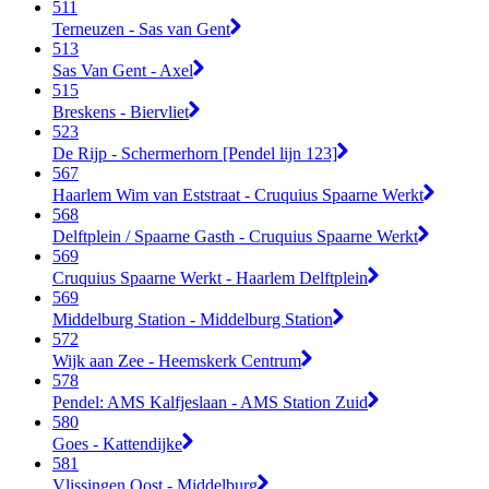
511
Terneuzen - Sas van Gent
513
Sas Van Gent - Axel
515
Breskens - Biervliet
523
De Rijp - Schermerhorn [Pendel lijn 123]
567
Haarlem Wim van Eststraat - Cruquius Spaarne Werkt
568
Delftplein / Spaarne Gasth - Cruquius Spaarne Werkt
569
Cruquius Spaarne Werkt - Haarlem Delftplein
569
Middelburg Station - Middelburg Station
572
Wijk aan Zee - Heemskerk Centrum
578
Pendel: AMS Kalfjeslaan - AMS Station Zuid
580
Goes - Kattendijke
581
Vlissingen Oost - Middelburg