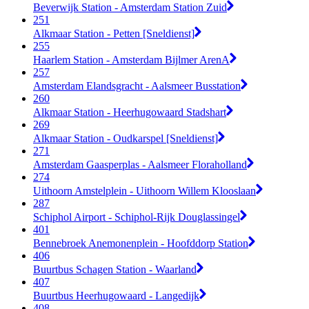
Beverwijk Station - Amsterdam Station Zuid
251
Alkmaar Station - Petten [Sneldienst]
255
Haarlem Station - Amsterdam Bijlmer ArenA
257
Amsterdam Elandsgracht - Aalsmeer Busstation
260
Alkmaar Station - Heerhugowaard Stadshart
269
Alkmaar Station - Oudkarspel [Sneldienst]
271
Amsterdam Gaasperplas - Aalsmeer Floraholland
274
Uithoorn Amstelplein - Uithoorn Willem Klooslaan
287
Schiphol Airport - Schiphol-Rijk Douglassingel
401
Bennebroek Anemonenplein - Hoofddorp Station
406
Buurtbus Schagen Station - Waarland
407
Buurtbus Heerhugowaard - Langedijk
408