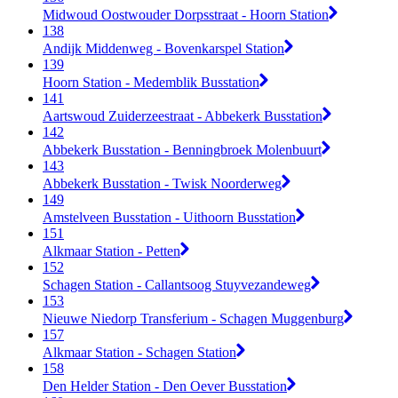
Midwoud Oostwouder Dorpsstraat - Hoorn Station
138
Andijk Middenweg - Bovenkarspel Station
139
Hoorn Station - Medemblik Busstation
141
Aartswoud Zuiderzeestraat - Abbekerk Busstation
142
Abbekerk Busstation - Benningbroek Molenbuurt
143
Abbekerk Busstation - Twisk Noorderweg
149
Amstelveen Busstation - Uithoorn Busstation
151
Alkmaar Station - Petten
152
Schagen Station - Callantsoog Stuyvezandeweg
153
Nieuwe Niedorp Transferium - Schagen Muggenburg
157
Alkmaar Station - Schagen Station
158
Den Helder Station - Den Oever Busstation