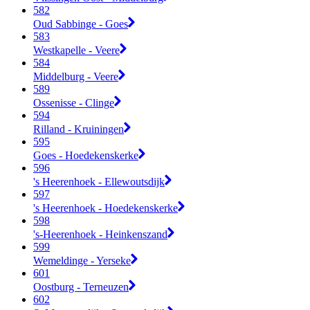
582
Oud Sabbinge - Goes
583
Westkapelle - Veere
584
Middelburg - Veere
589
Ossenisse - Clinge
594
Rilland - Kruiningen
595
Goes - Hoedekenskerke
596
's Heerenhoek - Ellewoutsdijk
597
's Heerenhoek - Hoedekenskerke
598
's-Heerenhoek - Heinkenszand
599
Wemeldinge - Yerseke
601
Oostburg - Terneuzen
602