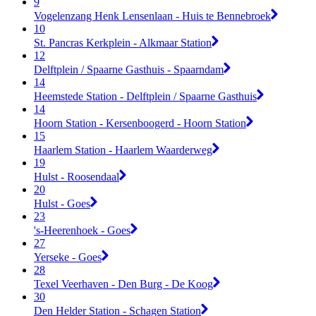
9
Vogelenzang Henk Lensenlaan - Huis te Bennebroek
10
St. Pancras Kerkplein - Alkmaar Station
12
Delftplein / Spaarne Gasthuis - Spaarndam
14
Heemstede Station - Delftplein / Spaarne Gasthuis
14
Hoorn Station - Kersenboogerd - Hoorn Station
15
Haarlem Station - Haarlem Waarderweg
19
Hulst - Roosendaal
20
Hulst - Goes
23
's-Heerenhoek - Goes
27
Yerseke - Goes
28
Texel Veerhaven - Den Burg - De Koog
30
Den Helder Station - Schagen Station