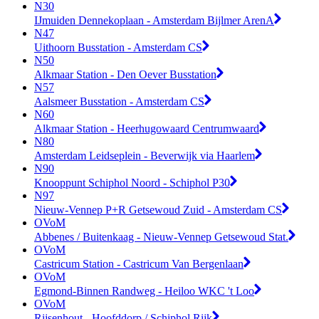
N30
IJmuiden Dennekoplaan - Amsterdam Bijlmer ArenA
N47
Uithoorn Busstation - Amsterdam CS
N50
Alkmaar Station - Den Oever Busstation
N57
Aalsmeer Busstation - Amsterdam CS
N60
Alkmaar Station - Heerhugowaard Centrumwaard
N80
Amsterdam Leidseplein - Beverwijk via Haarlem
N90
Knooppunt Schiphol Noord - Schiphol P30
N97
Nieuw-Vennep P+R Getsewoud Zuid - Amsterdam CS
OVoM
Abbenes / Buitenkaag - Nieuw-Vennep Getsewoud Stat.
OVoM
Castricum Station - Castricum Van Bergenlaan
OVoM
Egmond-Binnen Randweg - Heiloo WKC 't Loo
OVoM
Rijsenhout - Hoofddorp / Schiphol Rijk