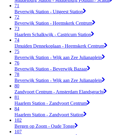
Middelburg Station - Middelburg Podium / Scalda
71
Beverwijk Station - Uitgeest Station
72
Beverwijk Station - Heemskerk Centrum
73
Haarlem Schalkwijk - Castricum Station
74
IJmuiden Dennekoplaan - Heemskerk Centrum
75
Beverwijk Station - Wijk aan Zee Julianaplein
76
Beverwijk Station - Beverwijk Bazaar
78
Beverwijk Station - Wijk aan Zee Julianaplein
80
Zandvoort Centrum - Amsterdam Elandsgracht
81
Haarlem Station - Zandvoort Centrum
84
Haarlem Station - Zandvoort Station
102
Bergen op Zoom - Oude Tonge
107