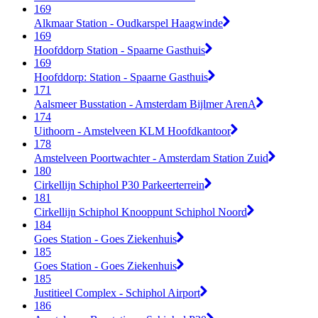
169
Alkmaar Station - Oudkarspel Haagwinde
169
Hoofddorp Station - Spaarne Gasthuis
169
Hoofddorp: Station - Spaarne Gasthuis
171
Aalsmeer Busstation - Amsterdam Bijlmer ArenA
174
Uithoorn - Amstelveen KLM Hoofdkantoor
178
Amstelveen Poortwachter - Amsterdam Station Zuid
180
Cirkellijn Schiphol P30 Parkeerterrein
181
Cirkellijn Schiphol Knooppunt Schiphol Noord
184
Goes Station - Goes Ziekenhuis
185
Goes Station - Goes Ziekenhuis
185
Justitieel Complex - Schiphol Airport
186