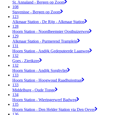
St. Annaland - Bergen op Zoom
108
Stavenisse - Bergen op Zoom
123
Alkmaar Station - De Rijp - Alkmaar Station
128
Hoorn Station - Noordbeemster Oosthuizerweg
129
Alkmaar Station - Purmerend Tramplein
131
Hoorn Station - Andijk Gedeputeerde Laanweg
132
Goes - Zierikzee
132
Hoorn Station - Andijk Sorghvliet
133
Hoorn Station - Hoogwoud Raadhuisstraat
133
Middelburg - Oude Tonge
134
Hoorn Station - Wieringerwerf Badweg
135
Hoorn Station - Den Helder Station via Den Oever
136