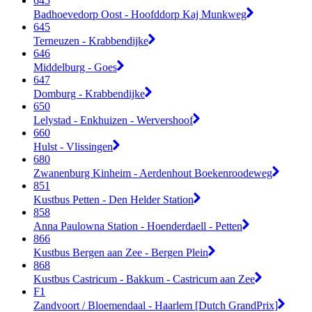
645
Badhoevedorp Oost - Hoofddorp Kaj Munkweg
645
Terneuzen - Krabbendijke
646
Middelburg - Goes
647
Domburg - Krabbendijke
650
Lelystad - Enkhuizen - Wervershoof
660
Hulst - Vlissingen
680
Zwanenburg Kinheim - Aerdenhout Boekenroodeweg
851
Kustbus Petten - Den Helder Station
858
Anna Paulowna Station - Hoenderdaell - Petten
866
Kustbus Bergen aan Zee - Bergen Plein
868
Kustbus Castricum - Bakkum - Castricum aan Zee
F1
Zandvoort / Bloemendaal - Haarlem [Dutch GrandPrix]