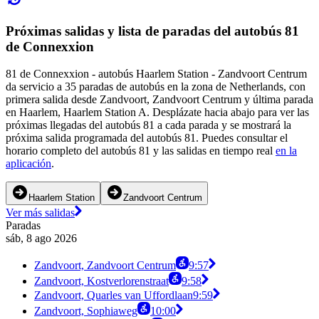
Próximas salidas y lista de paradas del autobús 81
de Connexxion
81 de Connexxion - autobús Haarlem Station - Zandvoort Centrum
da servicio a 35 paradas de autobús en la zona de Netherlands, con
primera salida desde Zandvoort, Zandvoort Centrum y última parada
en Haarlem, Haarlem Station A. Desplázate hacia abajo para ver las
próximas llegadas del autobús 81 a cada parada y se mostrará la
próxima salida programada del autobús 81. Puedes consultar el
horario completo del autobús 81 y las salidas en tiempo real
en la
aplicación
.
Haarlem Station
Zandvoort Centrum
Ver más salidas
Paradas
sáb, 8 ago 2026
Zandvoort, Zandvoort Centrum
9:57
Zandvoort, Kostverlorenstraat
9:58
Zandvoort, Quarles van Uffordlaan
9:59
Zandvoort, Sophiaweg
10:00