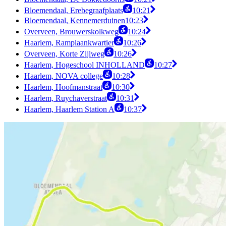
Bloemendaal, Erebegraafplaats
10:21
Bloemendaal, Kennemerduinen
10:23
Overveen, Brouwerskolkweg
10:24
Haarlem, Ramplaankwartier
10:26
Overveen, Korte Zijlweg
10:26
Haarlem, Hogeschool INHOLLAND
10:27
Haarlem, NOVA college
10:28
Haarlem, Hoofmanstraat
10:30
Haarlem, Ruychaverstraat
10:31
Haarlem, Haarlem Station A
10:37