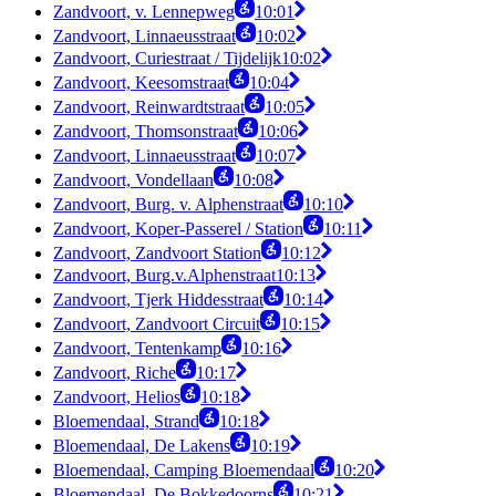
Zandvoort, v. Lennepweg
10:01
Zandvoort, Linnaeusstraat
10:02
Zandvoort, Curiestraat / Tijdelijk
10:02
Zandvoort, Keesomstraat
10:04
Zandvoort, Reinwardtstraat
10:05
Zandvoort, Thomsonstraat
10:06
Zandvoort, Linnaeusstraat
10:07
Zandvoort, Vondellaan
10:08
Zandvoort, Burg. v. Alphenstraat
10:10
Zandvoort, Koper-Passerel / Station
10:11
Zandvoort, Zandvoort Station
10:12
Zandvoort, Burg.v.Alphenstraat
10:13
Zandvoort, Tjerk Hiddesstraat
10:14
Zandvoort, Zandvoort Circuit
10:15
Zandvoort, Tentenkamp
10:16
Zandvoort, Riche
10:17
Zandvoort, Helios
10:18
Bloemendaal, Strand
10:18
Bloemendaal, De Lakens
10:19
Bloemendaal, Camping Bloemendaal
10:20
Bloemendaal, De Bokkedoorns
10:21