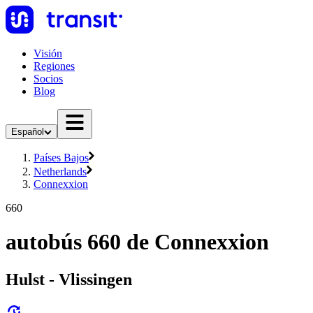
Visión
Regiones
Socios
Blog
Español
Países Bajos
Netherlands
Connexxion
660
autobús 660 de Connexxion
Hulst - Vlissingen