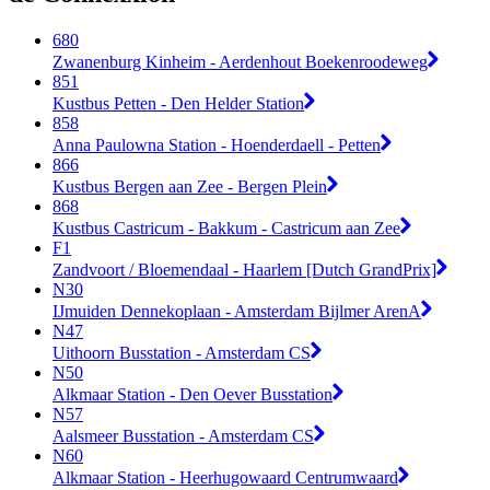
680
Zwanenburg Kinheim - Aerdenhout Boekenroodeweg
851
Kustbus Petten - Den Helder Station
858
Anna Paulowna Station - Hoenderdaell - Petten
866
Kustbus Bergen aan Zee - Bergen Plein
868
Kustbus Castricum - Bakkum - Castricum aan Zee
F1
Zandvoort / Bloemendaal - Haarlem [Dutch GrandPrix]
N30
IJmuiden Dennekoplaan - Amsterdam Bijlmer ArenA
N47
Uithoorn Busstation - Amsterdam CS
N50
Alkmaar Station - Den Oever Busstation
N57
Aalsmeer Busstation - Amsterdam CS
N60
Alkmaar Station - Heerhugowaard Centrumwaard