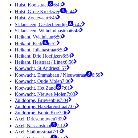
Hulst, Koolstraat
6:43
Hulst, Grote Kreekweg
6:44
Hulst, Zoetevaart
6:45
St.Jansteen, Geslechtendijk
6:47
St.Jansteen, Wilhelminastraat
6:48
Heikant, Vylainlaan
6:50
Heikant, Kerk
6:52
Heikant, Julianastraat
6:53
Heikant, Drie Hoefijzers
6:54
Heikant, Heistraat / Linex
6:56
Koewacht, St.Andries
6:57
Koewacht, Emmabaan / Nieuwstraat
6:59
Koewacht, Oude Molen
7:00
Koewacht, Het Zand
7:01
Koewacht, Nieuwe Molen
7:03
Zuiddorpe, Brievenbus
7:04
Zuiddorpe, Hazelarenstraat
7:05
Zuiddorpe, Bonte Koe
7:06
Axel, Drieschouwen
7:09
Axel, Nassaustraat
7:12
Axel, Stationsstraat
7:13