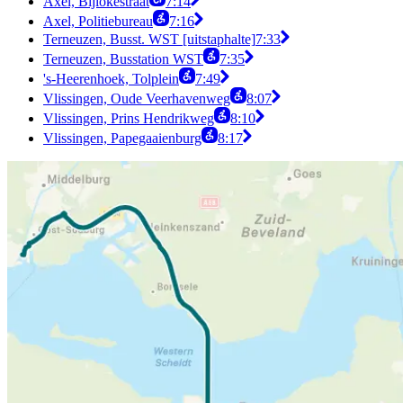
Axel, Bijlokestraat
7:14
Axel, Politiebureau
7:16
Terneuzen, Busst. WST [uitstaphalte]
7:33
Terneuzen, Busstation WST
7:35
's-Heerenhoek, Tolplein
7:49
Vlissingen, Oude Veerhavenweg
8:07
Vlissingen, Prins Hendrikweg
8:10
Vlissingen, Papegaaienburg
8:17