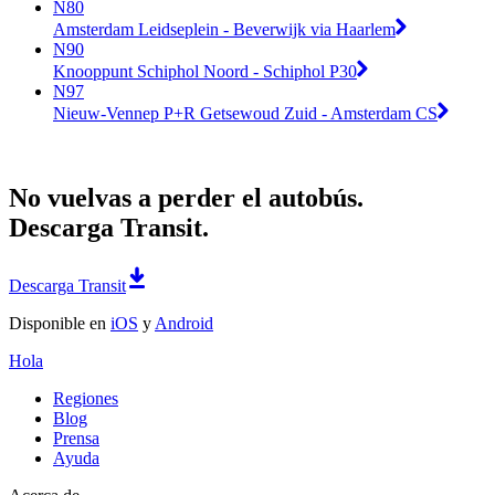
N80
Amsterdam Leidseplein - Beverwijk via Haarlem
N90
Knooppunt Schiphol Noord - Schiphol P30
N97
Nieuw-Vennep P+R Getsewoud Zuid - Amsterdam CS
No vuelvas a perder el autobús.
Descarga Transit.
Descarga Transit
Disponible en
iOS
y
Android
Hola
Regiones
Blog
Prensa
Ayuda