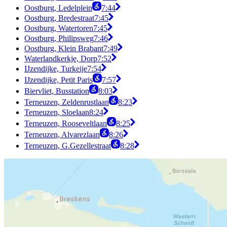
Oostburg, Ledelplein
7:44
Oostburg, Bredestraat
7:45
Oostburg, Watertoren
7:45
Oostburg, Philipsweg
7:46
Oostburg, Klein Brabant
7:49
Waterlandkerkje, Dorp
7:52
IJzendijke, Turkeije
7:54
IJzendijke, Petit Paris
7:57
Biervliet, Busstation
8:03
Terneuzen, Zeldenrustlaan
8:23
Terneuzen, Sloelaan
8:24
Terneuzen, Rooseveltlaan
8:25
Terneuzen, Alvarezlaan
8:26
Terneuzen, G.Gezellestraat
8:28