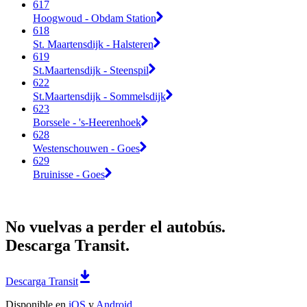
617
Hoogwoud - Obdam Station
618
St. Maartensdijk - Halsteren
619
St.Maartensdijk - Steenspil
622
St.Maartensdijk - Sommelsdijk
623
Borssele - 's-Heerenhoek
628
Westenschouwen - Goes
629
Bruinisse - Goes
No vuelvas a perder el autobús.
Descarga Transit.
Descarga Transit
Disponible en
iOS
y
Android