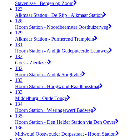
Stavenisse - Bergen op Zoom
123
Alkmaar Station - De Rijp - Alkmaar Station
128
Hoorn Station - Noordbeemster Oosthuizerweg
129
Alkmaar Station - Purmerend Tramplein
131
Hoorn Station - Andijk Gedeputeerde Laanweg
132
Goes - Zierikzee
132
Hoorn Station - Andijk Sorghvliet
133
Hoorn Station - Hoogwoud Raadhuisstraat
133
Middelburg - Oude Tonge
134
Hoorn Station - Wieringerwerf Badweg
135
Hoorn Station - Den Helder Station via Den Oever
136
Midwoud Oostwouder Dorpsstraat - Hoorn Station
138