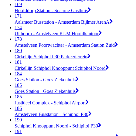
169
Hoofddorp Station - Spaarne Gasthuis
171
Aalsmeer Busstation - Amsterdam Bijlmer ArenA
174
Uithoorn - Amstelveen KLM Hoofdkantoor
178
Amstelveen Poortwachter - Amsterdam Station Zuid
180
Cirkellijn Schiphol P30 Parkeerterrein
181
Cirkellijn Schiphol Knooppunt Schiphol Noord
184
Goes Station - Goes Ziekenhuis
185
Goes Station - Goes Ziekenhuis
185
Justitieel Complex - Schiphol Airport
186
Amstelveen Busstation - Schiphol P30
190
Schiphol Knooppunt Noord - Schiphol P30
191