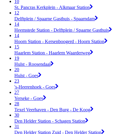
10
St. Pancras Kerkplein - Alkmaar Station
12
Delftplein / Spaarne Gasthuis - Spaarndam
14
Heemstede Station - Delftplein / Spaarne Gasthuis
14
Hoorn Station - Kersenboogerd - Hoorn Station
15
Haarlem Station - Haarlem Waarderweg
19
Hulst - Roosendaal
20
Hulst - Goes
23
's-Heerenhoek - Goes
27
Yerseke - Goes
28
Texel Veerhaven - Den Burg - De Koog
30
Den Helder Station - Schagen Station
31
Den Helder Station Zuid - Den Helder Station