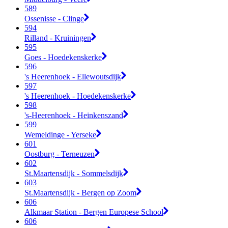
589
Ossenisse - Clinge
594
Rilland - Kruiningen
595
Goes - Hoedekenskerke
596
's Heerenhoek - Ellewoutsdijk
597
's Heerenhoek - Hoedekenskerke
598
's-Heerenhoek - Heinkenszand
599
Wemeldinge - Yerseke
601
Oostburg - Terneuzen
602
St.Maartensdijk - Sommelsdijk
603
St.Maartensdijk - Bergen op Zoom
606
Alkmaar Station - Bergen Europese School
606