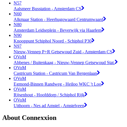
N57
Aalsmeer Busstation - Amsterdam CS
N60
Alkmaar Station - Heerhugowaard Centrumwaard
N80
Amsterdam Leidseplein - Beverwijk via Haarlem
N90
Knooppunt Schiphol Noord - Schiphol P30
N97
Nieuw-Vennep P+R Getsewoud Zuid - Amsterdam CS
OVoM
Abbenes / Buitenkaag - Nieuw-Vennep Getsewoud Stat.
OVoM
Castricum Station - Castricum Van Bergenlaan
OVoM
Egmond-Binnen Randweg - Heiloo WKC 't Loo
OVoM
Rijsenhout - Hoofddorp / Schiphol Rijk
OVoM
Uithoorn - Nes ad Amstel - Amstelveen
About Connexxion