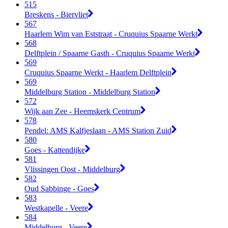
515
Breskens - Biervliet
567
Haarlem Wim van Eststraat - Cruquius Spaarne Werkt
568
Delftplein / Spaarne Gasth - Cruquius Spaarne Werkt
569
Cruquius Spaarne Werkt - Haarlem Delftplein
569
Middelburg Station - Middelburg Station
572
Wijk aan Zee - Heemskerk Centrum
578
Pendel: AMS Kalfjeslaan - AMS Station Zuid
580
Goes - Kattendijke
581
Vlissingen Oost - Middelburg
582
Oud Sabbinge - Goes
583
Westkapelle - Veere
584
Middelburg - Veere