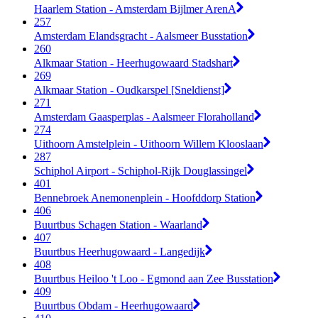
Haarlem Station - Amsterdam Bijlmer ArenA
257
Amsterdam Elandsgracht - Aalsmeer Busstation
260
Alkmaar Station - Heerhugowaard Stadshart
269
Alkmaar Station - Oudkarspel [Sneldienst]
271
Amsterdam Gaasperplas - Aalsmeer Floraholland
274
Uithoorn Amstelplein - Uithoorn Willem Klooslaan
287
Schiphol Airport - Schiphol-Rijk Douglassingel
401
Bennebroek Anemonenplein - Hoofddorp Station
406
Buurtbus Schagen Station - Waarland
407
Buurtbus Heerhugowaard - Langedijk
408
Buurtbus Heiloo 't Loo - Egmond aan Zee Busstation
409
Buurtbus Obdam - Heerhugowaard