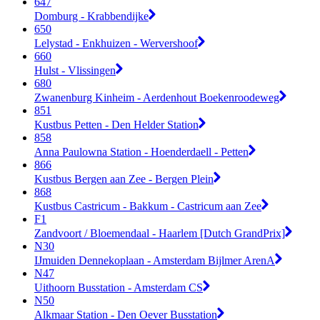
647
Domburg - Krabbendijke
650
Lelystad - Enkhuizen - Wervershoof
660
Hulst - Vlissingen
680
Zwanenburg Kinheim - Aerdenhout Boekenroodeweg
851
Kustbus Petten - Den Helder Station
858
Anna Paulowna Station - Hoenderdaell - Petten
866
Kustbus Bergen aan Zee - Bergen Plein
868
Kustbus Castricum - Bakkum - Castricum aan Zee
F1
Zandvoort / Bloemendaal - Haarlem [Dutch GrandPrix]
N30
IJmuiden Dennekoplaan - Amsterdam Bijlmer ArenA
N47
Uithoorn Busstation - Amsterdam CS
N50
Alkmaar Station - Den Oever Busstation