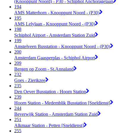
(Knooppunt Noord) - P30 - Schiphol Anchoragelaan
194
AMS Matterhorn - Knooppunt Noord - (P30)
195
AMS Lelylaan - Knooppunt Noord - (P30)
198
Schiphol Airport - Amsterdam Station Zuid
199
Amstelveen Busstation - Knooppunt Noord - (P30)
200
Amsterdam Gaasperplas - Schiphol Airport
209
Bergen op Zoom - St.Annaland
232
Goes - Zierikzee
235
Den Oever Busstation - Hoorn Station
239
Hoorn Station - Medemblik Busstation [Sneldienst]
244
Beverwijk Station - Amsterdam Station Zuid
251
Alkmaar Station - Petten [Sneldienst]
255