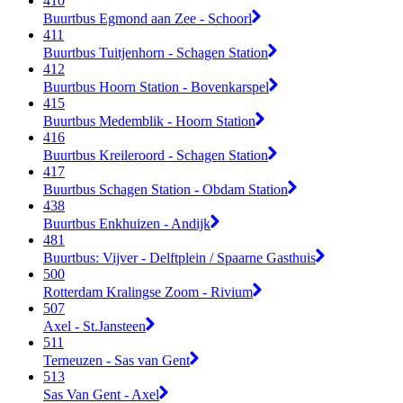
410
Buurtbus Egmond aan Zee - Schoorl
411
Buurtbus Tuitjenhorn - Schagen Station
412
Buurtbus Hoorn Station - Bovenkarspel
415
Buurtbus Medemblik - Hoorn Station
416
Buurtbus Kreileroord - Schagen Station
417
Buurtbus Schagen Station - Obdam Station
438
Buurtbus Enkhuizen - Andijk
481
Buurtbus: Vijver - Delftplein / Spaarne Gasthuis
500
Rotterdam Kralingse Zoom - Rivium
507
Axel - St.Jansteen
511
Terneuzen - Sas van Gent
513
Sas Van Gent - Axel