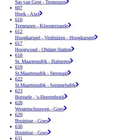
Sas van Gent - Terneuzen
607
Hoek - Axel
610
Terneuzen - Kloosterzande
612
Hoogkarspel - Venhuizen - Hoogkarspel
617
Hoogwoud - Obdam Station
618
St. Maartensdijk - Halsteren
619
St.Maartensdijk - Steenspil
622
St.Maartensdijk - Sommelsdijk
623
Borssele - 's-Heerenhoek
628
Westenschouwen - Goes
629
Bruinisse - Goes
630
Bruinisse - Goes
631