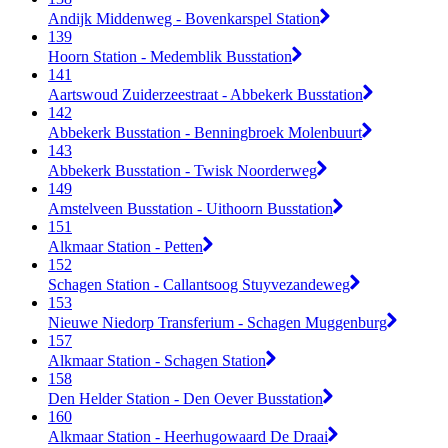
Andijk Middenweg - Bovenkarspel Station
139
Hoorn Station - Medemblik Busstation
141
Aartswoud Zuiderzeestraat - Abbekerk Busstation
142
Abbekerk Busstation - Benningbroek Molenbuurt
143
Abbekerk Busstation - Twisk Noorderweg
149
Amstelveen Busstation - Uithoorn Busstation
151
Alkmaar Station - Petten
152
Schagen Station - Callantsoog Stuyvezandeweg
153
Nieuwe Niedorp Transferium - Schagen Muggenburg
157
Alkmaar Station - Schagen Station
158
Den Helder Station - Den Oever Busstation
160
Alkmaar Station - Heerhugowaard De Draai