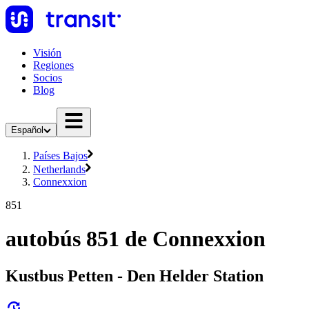
Visión
Regiones
Socios
Blog
Español
Países Bajos
Netherlands
Connexxion
851
autobús 851 de Connexxion
Kustbus Petten - Den Helder Station