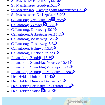
St. Maartenszee, Golfzang
15:16
St. Maartenszee, Goudvis
15:18
St. Maartenszee, Camping Sint Maartenszee
15:19
St. Maartenszee, De Lepelaar
15:20
Callantsoog, Zwanenwater
15:25
Callantsoog, Zeeweg
15:26
Callantsoog, Dorpsweg
15:29
Callantsoog, Abbestederweg
15:31
Callantsoog, Westerweg
15:33
Callantsoog, Oosterweg
15:34
Callantsoog, Helmweg
15:36
Callantsoog, Dubbelduin
15:37
Julianadorp, Zanddijk
15:39
Julianadorp, Strandslag Noordzee
15:41
Julianadorp, Strandslag Zandloper
15:42
Julianadorp, Zanddijk / Middenvliet
15:43
Den Helder, Duinoord
15:45
Den Helder, Donkere Duinen
15:46
Den Helder, Fort Kijkduin / Strand
15:54
Den Helder, Station
16:02