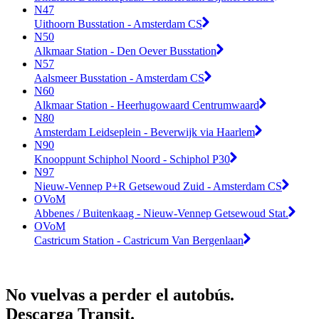
N47
Uithoorn Busstation - Amsterdam CS
N50
Alkmaar Station - Den Oever Busstation
N57
Aalsmeer Busstation - Amsterdam CS
N60
Alkmaar Station - Heerhugowaard Centrumwaard
N80
Amsterdam Leidseplein - Beverwijk via Haarlem
N90
Knooppunt Schiphol Noord - Schiphol P30
N97
Nieuw-Vennep P+R Getsewoud Zuid - Amsterdam CS
OVoM
Abbenes / Buitenkaag - Nieuw-Vennep Getsewoud Stat.
OVoM
Castricum Station - Castricum Van Bergenlaan
No vuelvas a perder el autobús.
Descarga Transit.