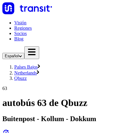
Visión
Regiones
Socios
Blog
Español
Países Bajos
Netherlands
Qbuzz
63
autobús 63 de Qbuzz
Buitenpost - Kollum - Dokkum