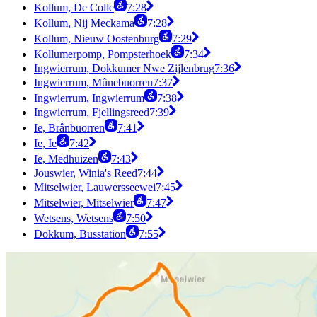
Kollum, De Colle
7:28
Kollum, Nij Meckama
7:28
Kollum, Nieuw Oostenburg
7:29
Kollumerpomp, Pompsterhoek
7:34
Ingwierrum, Dokkumer Nwe Zijlenbrug
7:36
Ingwierrum, Mûnebuorren
7:37
Ingwierrum, Ingwierrum
7:38
Ingwierrum, Fjellingsreed
7:39
Ie, Brânbuorren
7:41
Ie, Ie
7:42
Ie, Medhuizen
7:43
Jouswier, Winia's Reed
7:44
Mitselwier, Lauwersseewei
7:45
Mitselwier, Mitselwier
7:47
Wetsens, Wetsens
7:50
Dokkum, Busstation
7:55