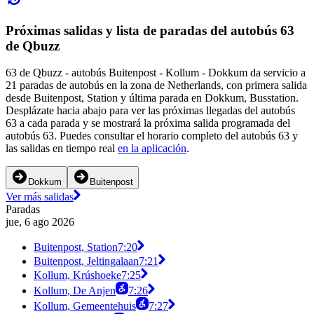
Próximas salidas y lista de paradas del autobús 63
de Qbuzz
63 de Qbuzz - autobús Buitenpost - Kollum - Dokkum da servicio a
21 paradas de autobús en la zona de Netherlands, con primera salida
desde Buitenpost, Station y última parada en Dokkum, Busstation.
Desplázate hacia abajo para ver las próximas llegadas del autobús
63 a cada parada y se mostrará la próxima salida programada del
autobús 63. Puedes consultar el horario completo del autobús 63 y
las salidas en tiempo real
en la aplicación
.
Dokkum
Buitenpost
Ver más salidas
Paradas
jue, 6 ago 2026
Buitenpost, Station
7:20
Buitenpost, Jeltingalaan
7:21
Kollum, Krúshoeke
7:25
Kollum, De Anjen
7:26
Kollum, Gemeentehuis
7:27