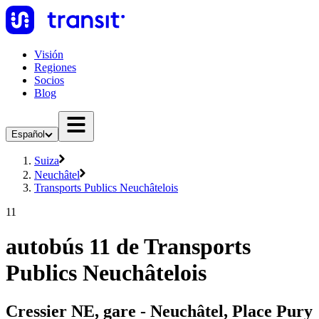
Visión
Regiones
Socios
Blog
Español
Suiza
Neuchâtel
Transports Publics Neuchâtelois
11
autobús 11 de Transports
Publics Neuchâtelois
Cressier NE, gare - Neuchâtel, Place Pury