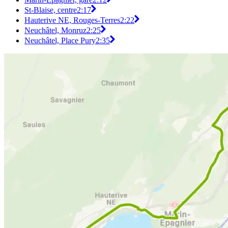
St-Blaise, centre
2:17
Hauterive NE, Rouges-Terres
2:22
Neuchâtel, Monruz
2:25
Neuchâtel, Place Pury
2:35