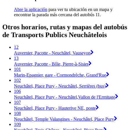
Abre la aplicación
para ver tu ubicación en un mapa y
encontrar la parada más cercana del autobús 11.
Otros horarios, rutas y mapas del autobús
de Transports Publics Neuchâtelois
12
Auvernier, Pacotte - Neuchâtel, Vauseyon
13
Auvernier, Pacotte - Bôle, Pierre-à-Sisier
101
Marin-Epagnier, gare - Cormondrèche, Grand'Rue
102
Neuchâtel, Place Pury - Neuchâtel, Serrières (bus)
106
Neuchâtel, Place Pury - Neuchâtel,Vallon de l'Ermitage
107
Neuchâtel, Place Pury - Hauterive NE, poste
108
Neuchâtel, Temple Valangines - Neuchâtel, Place Pury
109