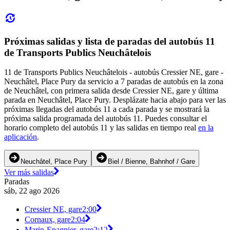
Próximas salidas y lista de paradas del autobús 11
de Transports Publics Neuchâtelois
11 de Transports Publics Neuchâtelois - autobús Cressier NE, gare -
Neuchâtel, Place Pury da servicio a 7 paradas de autobús en la zona
de Neuchâtel, con primera salida desde Cressier NE, gare y última
parada en Neuchâtel, Place Pury. Desplázate hacia abajo para ver las
próximas llegadas del autobús 11 a cada parada y se mostrará la
próxima salida programada del autobús 11. Puedes consultar el
horario completo del autobús 11 y las salidas en tiempo real
en la
aplicación
.
Neuchâtel, Place Pury
Biel / Bienne, Bahnhof / Gare
Ver más salidas
Paradas
sáb, 22 ago 2026
Cressier NE, gare
2:00
Cornaux, gare
2:04
Marin-Epagnier, gare
2:12