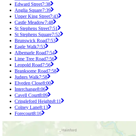
Edward Street
7:38
Anglia Square
7:39
Upper King Street
7:43
Castle Meadow
7:48
St Stephens Street
7:51
St Stephens Square
7:52
Brunswick Road
7:53
Eagle Walk
7:53
Albemarle Road
7:54
Lime Tree Road
7:56
Leopold Road
7:56
Branksome Road
7:58
Judges Walk
7:58
Elveden Close
8:00
Interchange
8:06
Cavell Court
8:09
Cringleford Heights
8:11
Colney Lane
8:13
Forecourt
8:16