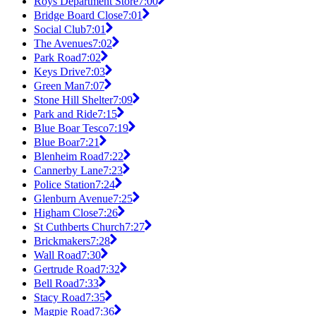
Roys Department Store
7:00
Bridge Board Close
7:01
Social Club
7:01
The Avenues
7:02
Park Road
7:02
Keys Drive
7:03
Green Man
7:07
Stone Hill Shelter
7:09
Park and Ride
7:15
Blue Boar Tesco
7:19
Blue Boar
7:21
Blenheim Road
7:22
Cannerby Lane
7:23
Police Station
7:24
Glenburn Avenue
7:25
Higham Close
7:26
St Cuthberts Church
7:27
Brickmakers
7:28
Wall Road
7:30
Gertrude Road
7:32
Bell Road
7:33
Stacy Road
7:35
Magpie Road
7:36