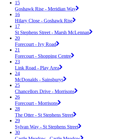
15
Goshawk Rise - Meridian Way
16
Hilary Close - Goshawk Rise
17
St Stephens Street - Marsh McLennan
20
Forecourt - Ivy Road
21
Forecourt - Shopping Centre
23
Link Road - Play Area
24
McDonalds - Sainsburys
25
Chancellors Drive - Morrisons
26
Forecourt - Morrisons
28
The Otter - St Stephens Street
29
Sylvan Way - St Stephens Street
30
Castle Meadow - Castle Meadow