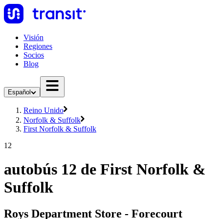
Visión
Regiones
Socios
Blog
Español
Reino Unido
Norfolk & Suffolk
First Norfolk & Suffolk
12
autobús 12 de First Norfolk &
Suffolk
Roys Department Store - Forecourt