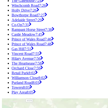
The Gatehouse
7:24
Winchcomb Road
7:26
Holly Drive
7:26
Bowthorpe Road
7:27
Adelaide Street
7:29
Co-Op
7:31
Rampant Horse Street
7:38
Castle Meadow
7:45
Prince of Wales Road
7:46
Prince of Wales Road
7:48
Gas Hill
7:51
Vincent Road
7:55
Hilary Avenue
7:56
The Heartsease
7:58
Orchard Close
7:59
Retail Park
8:02
Williamson Close
8:02
Purland Road
8:03
Towers
8:03
Play Area
8:05