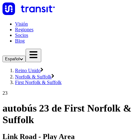
Visión
Regiones
Socios
Blog
Español
Reino Unido
Norfolk & Suffolk
First Norfolk & Suffolk
23
autobús 23 de First Norfolk &
Suffolk
Link Road - Play Area