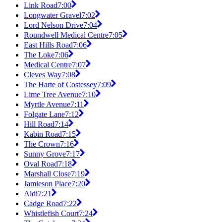
Link Road
7:00
Longwater Gravel
7:02
Lord Nelson Drive
7:04
Roundwell Medical Centre
7:05
East Hills Road
7:06
The Loke
7:06
Medical Centre
7:07
Cleves Way
7:08
The Harte of Costessey
7:09
Lime Tree Avenue
7:10
Myrtle Avenue
7:11
Folgate Lane
7:12
Hill Road
7:14
Kabin Road
7:15
The Crown
7:16
Sunny Grove
7:17
Oval Road
7:18
Marshall Close
7:19
Jamieson Place
7:20
Aldi
7:21
Cadge Road
7:22
Whistlefish Court
7:24