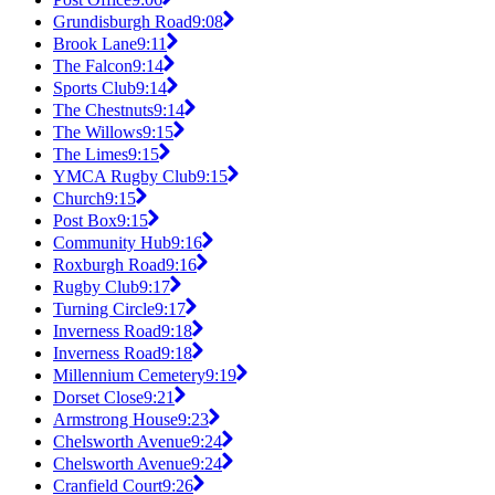
Grundisburgh Road
9:08
Brook Lane
9:11
The Falcon
9:14
Sports Club
9:14
The Chestnuts
9:14
The Willows
9:15
The Limes
9:15
YMCA Rugby Club
9:15
Church
9:15
Post Box
9:15
Community Hub
9:16
Roxburgh Road
9:16
Rugby Club
9:17
Turning Circle
9:17
Inverness Road
9:18
Inverness Road
9:18
Millennium Cemetery
9:19
Dorset Close
9:21
Armstrong House
9:23
Chelsworth Avenue
9:24
Chelsworth Avenue
9:24
Cranfield Court
9:26