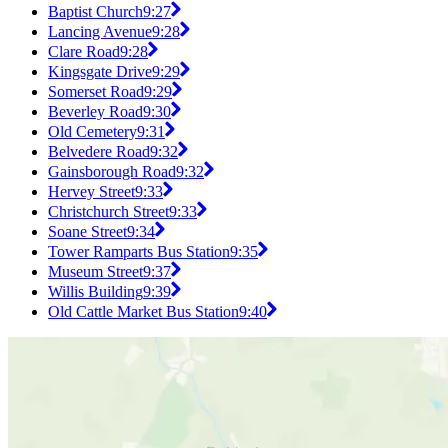
Baptist Church
9:27
Lancing Avenue
9:28
Clare Road
9:28
Kingsgate Drive
9:29
Somerset Road
9:29
Beverley Road
9:30
Old Cemetery
9:31
Belvedere Road
9:32
Gainsborough Road
9:32
Hervey Street
9:33
Christchurch Street
9:33
Soane Street
9:34
Tower Ramparts Bus Station
9:35
Museum Street
9:37
Willis Building
9:39
Old Cattle Market Bus Station
9:40