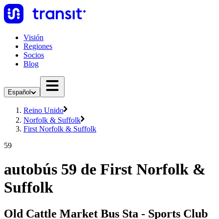
Visión
Regiones
Socios
Blog
Español
Reino Unido
Norfolk & Suffolk
First Norfolk & Suffolk
59
autobús 59 de First Norfolk &
Suffolk
Old Cattle Market Bus Sta - Sports Club