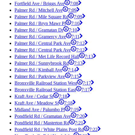
Fortfield Ave / Briggs Ave
7:08
Palmer Rd / Mitchell Ave
7:09
Palmer Rd / Mile Square Rd
7:09
Palmer Rd / Bryn Mawr Pl
7:10
Palmer Rd / Gramatan Dr
7:10
Palmer Rd / Gramercy Ave
7:11
Palmer Rd / Central Park Ave
7:12
Palmer Rd / Central Park Ave
7:12
Palmer Rd / Met Life Record Hall
7:13
Palmer Rd / Sunnybrook Rd
7:13
Palmer Rd / Kimball Ave
7:14
Palmer Rd / Parkview Ave
7:15
Bronxville Railroad Station West
7:17
Bronxville Railroad Station East
7:17
Kraft Ave / Cedar St
7:18
Kraft Ave / Meadow St
7:18
Midland Ave / Palumbo Pl
7:19
Pondfield Rd / Gramatan Ave
7:20
Pondfield Rd / Masterton Rd
7:21
Pondfield Rd / White Plains Post Rd
7:22