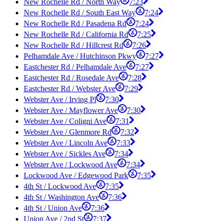
New Rochelle Rd / North Way
7:23
New Rochelle Rd / South East Way
7:24
New Rochelle Rd / Pasadena Rd
7:24
New Rochelle Rd / California Rd
7:25
New Rochelle Rd / Hillcrest Rd
7:26
Pelhamdale Ave / Hutchinson Pkwy
7:27
Eastchester Rd / Pelhamdale Ave
7:27
Eastchester Rd / Rosedale Ave
7:28
Eastchester Rd / Webster Ave
7:29
Webster Ave / Irving Pl
7:30
Webster Ave / Mayflower Ave
7:30
Webster Ave / Coligni Ave
7:31
Webster Ave / Glenmore Rd
7:32
Webster Ave / Lincoln Ave
7:33
Webster Ave / Sickles Ave
7:34
Webster Ave / Lockwood Ave
7:34
Lockwood Ave / Edgewood Park
7:35
4th St / Lockwood Ave
7:35
4th St / Washington Ave
7:36
4th St / Union Ave
7:36
Union Ave / 2nd St
7:37