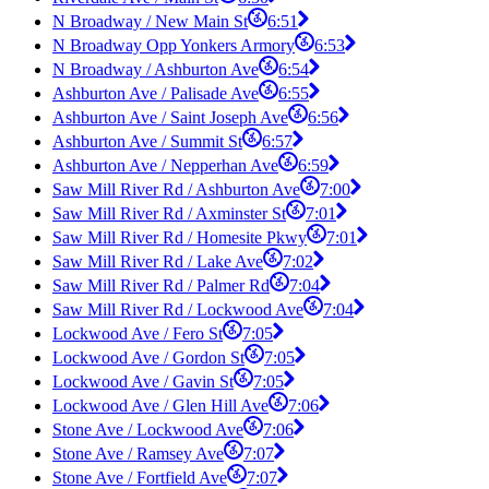
N Broadway / New Main St
6:51
N Broadway Opp Yonkers Armory
6:53
N Broadway / Ashburton Ave
6:54
Ashburton Ave / Palisade Ave
6:55
Ashburton Ave / Saint Joseph Ave
6:56
Ashburton Ave / Summit St
6:57
Ashburton Ave / Nepperhan Ave
6:59
Saw Mill River Rd / Ashburton Ave
7:00
Saw Mill River Rd / Axminster St
7:01
Saw Mill River Rd / Homesite Pkwy
7:01
Saw Mill River Rd / Lake Ave
7:02
Saw Mill River Rd / Palmer Rd
7:04
Saw Mill River Rd / Lockwood Ave
7:04
Lockwood Ave / Fero St
7:05
Lockwood Ave / Gordon St
7:05
Lockwood Ave / Gavin St
7:05
Lockwood Ave / Glen Hill Ave
7:06
Stone Ave / Lockwood Ave
7:06
Stone Ave / Ramsey Ave
7:07
Stone Ave / Fortfield Ave
7:07