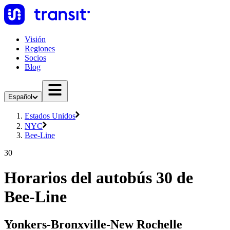
Visión
Regiones
Socios
Blog
Español
Estados Unidos
NYC
Bee-Line
30
Horarios del autobús 30 de
Bee-Line
Yonkers-Bronxville-New Rochelle