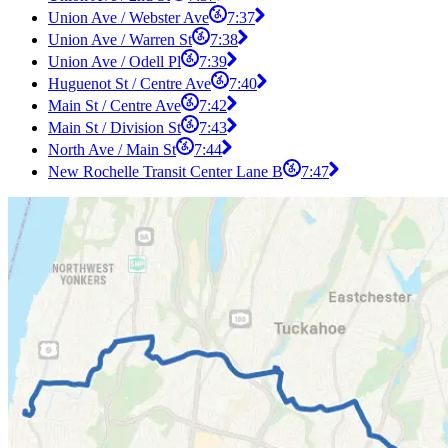
Union Ave / Webster Ave
7:37
Union Ave / Warren St
7:38
Union Ave / Odell Pl
7:39
Huguenot St / Centre Ave
7:40
Main St / Centre Ave
7:42
Main St / Division St
7:43
North Ave / Main St
7:44
New Rochelle Transit Center Lane B
7:47