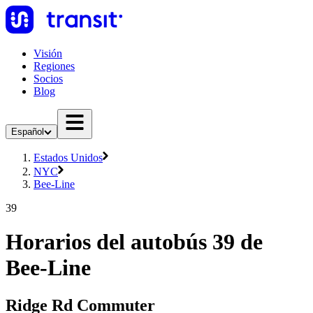
Visión
Regiones
Socios
Blog
Español
Estados Unidos
NYC
Bee-Line
39
Horarios del autobús 39 de
Bee-Line
Ridge Rd Commuter