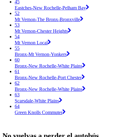
45
Eastches-New Rochelle-Pelham Bay
52
Mt Vernon-The Bronx-Bronxville
53
Mt Vernon-Chester Heights
54
Mt Vernon Local
55
Bronx-Mt Vernon-Yonkers
60
Bronx-New Rochelle-White Plains
61
Bronx-New Rochelle-Port Chester
62
Bronx-New Rochelle-White Plains
63
Scarsdale-White Plains
64
Green Knolls Commuter
No vuelvas a perder el autobús.