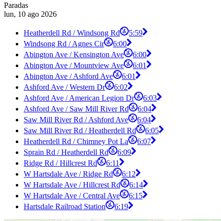
Paradas
lun, 10 ago 2026
Heatherdell Rd / Windsong Rd
5:59
Windsong Rd / Agnes Cir
6:00
Abington Ave / Kensington Ave
6:00
Abington Ave / Mountview Ave
6:01
Abington Ave / Ashford Ave
6:01
Ashford Ave / Western Dr
6:02
Ashford Ave / American Legion Dr
6:03
Ashford Ave / Saw Mill River Rd
6:04
Saw Mill River Rd / Ashford Ave
6:04
Saw Mill River Rd / Heatherdell Rd
6:05
Heatherdell Rd / Chimney Pot La
6:07
Sprain Rd / Heatherdell Rd
6:09
Ridge Rd / Hillcrest Rd
6:11
W Hartsdale Ave / Ridge Rd
6:12
W Hartsdale Ave / Hillcrest Rd
6:14
W Hartsdale Ave / Central Ave
6:15
Hartsdale Railroad Station
6:19