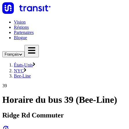
Vision
Régions
Partenaires
Blogue
Français
États-Unis
NYC
Bee-Line
39
Horaire du bus 39 (Bee-Line)
Ridge Rd Commuter