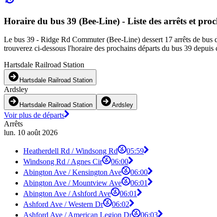
Horaire du bus 39 (Bee-Line) - Liste des arrêts et pro
Le bus 39 - Ridge Rd Commuter (Bee-Line) dessert 17 arrêts de bus dan
trouverez ci-dessous l'horaire des prochains départs du bus 39 depuis 
Hartsdale Railroad Station
Hartsdale Railroad Station
Ardsley
Hartsdale Railroad Station
Ardsley
Voir plus de départs
Arrêts
lun. 10 août 2026
Heatherdell Rd / Windsong Rd
05:59
Windsong Rd / Agnes Cir
06:00
Abington Ave / Kensington Ave
06:00
Abington Ave / Mountview Ave
06:01
Abington Ave / Ashford Ave
06:01
Ashford Ave / Western Dr
06:02
Ashford Ave / American Legion Dr
06:03