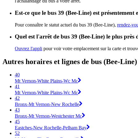
l'achalandage du bus à votre arrêt.
Est-ce que le bus 39 (Bee-Line) est présentement 
Pour connaître le statut actuel du bus 39 (Bee-Line),
rendez-vou
Quel est l'arrêt de bus 39 (Bee-Line) le plus près
Ouvrez l'appli
pour voir votre emplacement sur la carte et trouve
Autres horaires et lignes de bus (Bee-Line)
40
Mt Vernon-White Plains-Wc Mc
41
Mt Vernon-White Plains-Wc Mc
42
Bronx-Mt Vernon-New Rochelle
43
Bronx-Mt Vernon-Westchester Mc
45
Eastches-New Rochelle-Pelham Bay
52