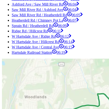
Ashford Ave / Saw Mill River Rd
06:04
Saw Mill River Rd / Ashford Ave
06:04
Saw Mill River Rd / Heatherdell Rd
06:05
Heatherdell Rd / Chimney Pot La
06:07
Sprain Rd / Heatherdell Rd
06:09
Ridge Rd / Hillcrest Rd
06:11
W Hartsdale Ave / Ridge Rd
06:12
W Hartsdale Ave / Hillcrest Rd
06:14
W Hartsdale Ave / Central Ave
06:15
Hartsdale Railroad Station
06:19