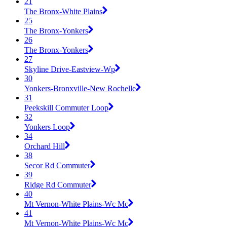
21
The Bronx-White Plains
25
The Bronx-Yonkers
26
The Bronx-Yonkers
27
Skyline Drive-Eastview-Wp
30
Yonkers-Bronxville-New Rochelle
31
Peekskill Commuter Loop
32
Yonkers Loop
34
Orchard Hill
38
Secor Rd Commuter
39
Ridge Rd Commuter
40
Mt Vernon-White Plains-Wc Mc
41
Mt Vernon-White Plains-Wc Mc