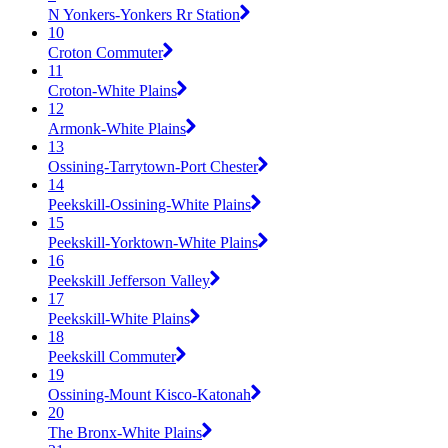
N Yonkers-Yonkers Rr Station
10
Croton Commuter
11
Croton-White Plains
12
Armonk-White Plains
13
Ossining-Tarrytown-Port Chester
14
Peekskill-Ossining-White Plains
15
Peekskill-Yorktown-White Plains
16
Peekskill Jefferson Valley
17
Peekskill-White Plains
18
Peekskill Commuter
19
Ossining-Mount Kisco-Katonah
20
The Bronx-White Plains