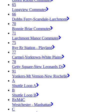
Green Knolls Commuter
65
Longview Commuter
66
Dobbs Ferry-Scarsdale-Larchmont
70
Bonnie Briar Commuter
71
Larchmont Manor Commuter
75
Rye Rr Station - Playland
77
Carmel-Yorktown-White Plains
78
Getty Square-Stew Leonards Dr
91
Yonkers-Mt Vernon-New Rochelle
A
Shuttle Loop A
B
Shuttle Loop B
BxM4C
Westchester - Manhattan
C