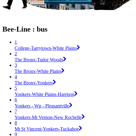
Bee-Line : bus
1
College-Tarrytown-White Plains
2
The Bronx-Tudor Woods
3
The Bronx-White Plains
4
The Bronx-Yonkers
5
Yonkers-White Plains-Harrison
6
Yonkers - Wp - Pleasantville
7
Yonkers-Mt Vernon-New Rochelle
8
Mt St Vincent-Yonkers-Tuckahoe
9