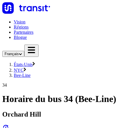
Vision
Régions
Partenaires
Blogue
Français
États-Unis
NYC
Bee-Line
34
Horaire du bus 34 (Bee-Line)
Orchard Hill