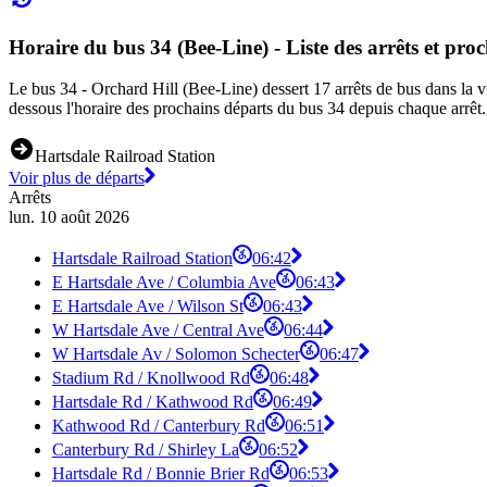
Horaire du bus 34 (Bee-Line) - Liste des arrêts et pro
Le bus 34 - Orchard Hill (Bee-Line) dessert 17 arrêts de bus dans la vi
dessous l'horaire des prochains départs du bus 34 depuis chaque arrêt.
Hartsdale Railroad Station
Voir plus de départs
Arrêts
lun. 10 août 2026
Hartsdale Railroad Station
06:42
E Hartsdale Ave / Columbia Ave
06:43
E Hartsdale Ave / Wilson St
06:43
W Hartsdale Ave / Central Ave
06:44
W Hartsdale Av / Solomon Schecter
06:47
Stadium Rd / Knollwood Rd
06:48
Hartsdale Rd / Kathwood Rd
06:49
Kathwood Rd / Canterbury Rd
06:51
Canterbury Rd / Shirley La
06:52
Hartsdale Rd / Bonnie Brier Rd
06:53