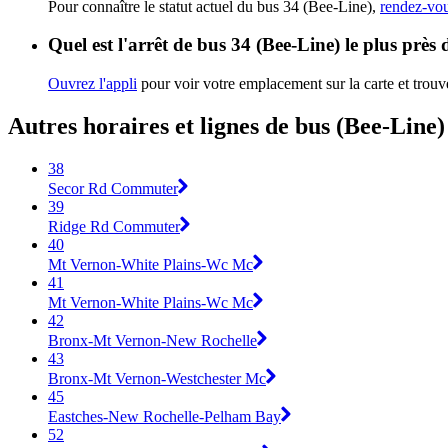
Pour connaître le statut actuel du bus 34 (Bee-Line),
rendez-vou
Quel est l'arrêt de bus 34 (Bee-Line) le plus près
Ouvrez l'appli
pour voir votre emplacement sur la carte et trouve
Autres horaires et lignes de bus (Bee-Line)
38
Secor Rd Commuter
39
Ridge Rd Commuter
40
Mt Vernon-White Plains-Wc Mc
41
Mt Vernon-White Plains-Wc Mc
42
Bronx-Mt Vernon-New Rochelle
43
Bronx-Mt Vernon-Westchester Mc
45
Eastches-New Rochelle-Pelham Bay
52