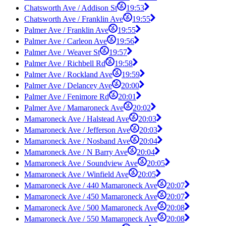
Chatsworth Ave / Addison St
19:53
Chatsworth Ave / Franklin Ave
19:55
Palmer Ave / Franklin Ave
19:55
Palmer Ave / Carleon Ave
19:56
Palmer Ave / Weaver St
19:57
Palmer Ave / Richbell Rd
19:58
Palmer Ave / Rockland Ave
19:59
Palmer Ave / Delancey Ave
20:00
Palmer Ave / Fenimore Rd
20:01
Palmer Ave / Mamaroneck Ave
20:02
Mamaroneck Ave / Halstead Ave
20:03
Mamaroneck Ave / Jefferson Ave
20:03
Mamaroneck Ave / Nosband Ave
20:04
Mamaroneck Ave / N Barry Ave
20:04
Mamaroneck Ave / Soundview Ave
20:05
Mamaroneck Ave / Winfield Ave
20:05
Mamaroneck Ave / 440 Mamaroneck Ave
20:07
Mamaroneck Ave / 450 Mamaroneck Ave
20:07
Mamaroneck Ave / 500 Mamaroneck Ave
20:08
Mamaroneck Ave / 550 Mamaroneck Ave
20:08