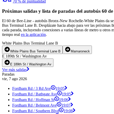
70 % de puntualidad
Próximas salidas y lista de paradas del autobús 60 de
El 60 de Bee-Line - autobús Bronx-New Rochelle-White Plains da ser
Bus Terminal Lane B. Desplázate hacia abajo para ver las próximas lle
cada parada, incluyendo conexiones a varias líneas de metro u otros m
tiempo real
en la aplicación
.
White Plains Bus Terminal Lane B
White Plains Bus Terminal Lane B
Mamaroneck
E 189th St / Washington Av
E 189th St / Washington Av
Ver más salidas
Paradas
vie, 7 ago 2026
Fordham Rd / 3 Rd Ave
19:05
Fordham Rd / Bathgate Ave
19:05
Fordham Rd / Hoffman St
19:06
Fordham Rd / Belmont Ave
19:07
Fordham Rd / Southern Blvd
19:08