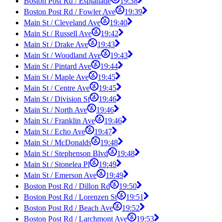
Boston Post Rd / Esplanade
19:38
Boston Post Rd / Fowler Ave
19:39
Main St / Cleveland Ave
19:40
Main St / Russell Ave
19:42
Main St / Drake Ave
19:43
Main St / Woodland Ave
19:43
Main St / Pintard Ave
19:44
Main St / Maple Ave
19:45
Main St / Centre Ave
19:45
Main St / Division St
19:46
Main St / North Ave
19:46
Main St / Franklin Ave
19:46
Main St / Echo Ave
19:47
Main St / McDonalds
19:48
Main St / Stephenson Blvd
19:48
Main St / Stonelea Pl
19:49
Main St / Emerson Ave
19:49
Boston Post Rd / Dillon Rd
19:50
Boston Post Rd / Lorenzen St
19:51
Boston Post Rd / Beach Ave
19:52
Boston Post Rd / Larchmont Ave
19:53