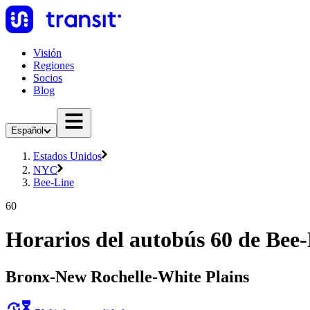
Visión
Regiones
Socios
Blog
Español
Estados Unidos
NYC
Bee-Line
60
Horarios del autobús 60 de Bee
Bronx-New Rochelle-White Plains