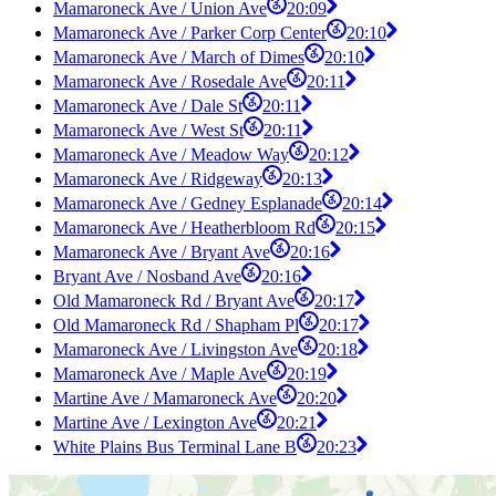
Mamaroneck Ave / Union Ave
20:09
Mamaroneck Ave / Parker Corp Center
20:10
Mamaroneck Ave / March of Dimes
20:10
Mamaroneck Ave / Rosedale Ave
20:11
Mamaroneck Ave / Dale St
20:11
Mamaroneck Ave / West St
20:11
Mamaroneck Ave / Meadow Way
20:12
Mamaroneck Ave / Ridgeway
20:13
Mamaroneck Ave / Gedney Esplanade
20:14
Mamaroneck Ave / Heatherbloom Rd
20:15
Mamaroneck Ave / Bryant Ave
20:16
Bryant Ave / Nosband Ave
20:16
Old Mamaroneck Rd / Bryant Ave
20:17
Old Mamaroneck Rd / Shapham Pl
20:17
Mamaroneck Ave / Livingston Ave
20:18
Mamaroneck Ave / Maple Ave
20:19
Martine Ave / Mamaroneck Ave
20:20
Martine Ave / Lexington Ave
20:21
White Plains Bus Terminal Lane B
20:23