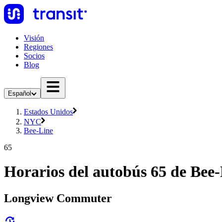
Visión
Regiones
Socios
Blog
Español
Estados Unidos
NYC
Bee-Line
65
Horarios del autobús 65 de Bee
Longview Commuter