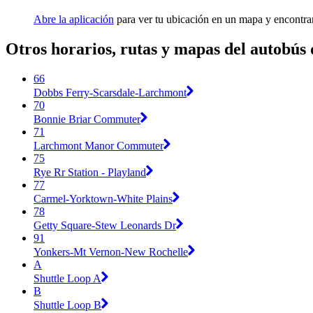
Abre la aplicación
para ver tu ubicación en un mapa y encontrar
Otros horarios, rutas y mapas del autobús
66
Dobbs Ferry-Scarsdale-Larchmont
70
Bonnie Briar Commuter
71
Larchmont Manor Commuter
75
Rye Rr Station - Playland
77
Carmel-Yorktown-White Plains
78
Getty Square-Stew Leonards Dr
91
Yonkers-Mt Vernon-New Rochelle
A
Shuttle Loop A
B
Shuttle Loop B