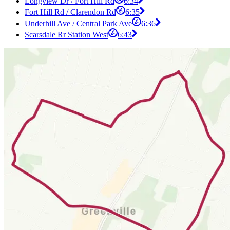
Longview Dr / Fort Hill Rd
6:34
Fort Hill Rd / Clarendon Rd
6:35
Underhill Ave / Central Park Ave
6:36
Scarsdale Rr Station West
6:43