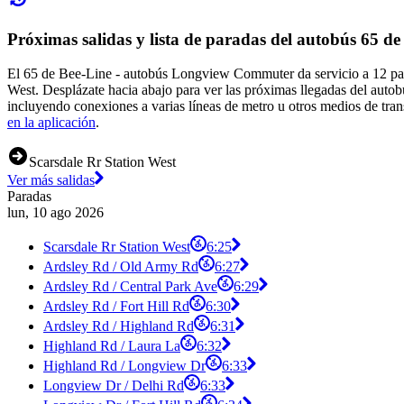
Próximas salidas y lista de paradas del autobús 65 de
El 65 de Bee-Line - autobús Longview Commuter da servicio a 12 para
West. Desplázate hacia abajo para ver las próximas llegadas del autob
incluyendo conexiones a varias líneas de metro u otros medios de tran
en la aplicación
.
Scarsdale Rr Station West
Ver más salidas
Paradas
lun, 10 ago 2026
Scarsdale Rr Station West
6:25
Ardsley Rd / Old Army Rd
6:27
Ardsley Rd / Central Park Ave
6:29
Ardsley Rd / Fort Hill Rd
6:30
Ardsley Rd / Highland Rd
6:31
Highland Rd / Laura La
6:32
Highland Rd / Longview Dr
6:33
Longview Dr / Delhi Rd
6:33