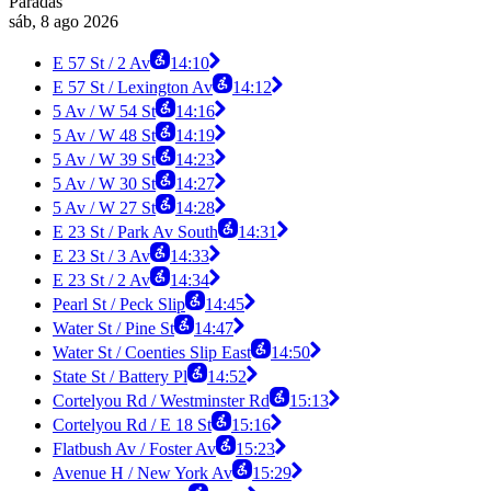
Paradas
sáb, 8 ago 2026
E 57 St / 2 Av
14:10
E 57 St / Lexington Av
14:12
5 Av / W 54 St
14:16
5 Av / W 48 St
14:19
5 Av / W 39 St
14:23
5 Av / W 30 St
14:27
5 Av / W 27 St
14:28
E 23 St / Park Av South
14:31
E 23 St / 3 Av
14:33
E 23 St / 2 Av
14:34
Pearl St / Peck Slip
14:45
Water St / Pine St
14:47
Water St / Coenties Slip East
14:50
State St / Battery Pl
14:52
Cortelyou Rd / Westminster Rd
15:13
Cortelyou Rd / E 18 St
15:16
Flatbush Av / Foster Av
15:23
Avenue H / New York Av
15:29