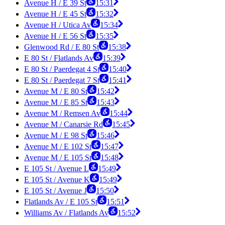
Avenue H / E 39 St
15:31
Avenue H / E 45 St
15:32
Avenue H / Utica Av
15:34
Avenue H / E 56 St
15:35
Glenwood Rd / E 80 St
15:38
E 80 St / Flatlands Av
15:39
E 80 St / Paerdegat 4 St
15:40
E 80 St / Paerdegat 7 St
15:41
Avenue M / E 80 St
15:42
Avenue M / E 85 St
15:43
Avenue M / Remsen Av
15:44
Avenue M / Canarsie Rd
15:45
Avenue M / E 98 St
15:46
Avenue M / E 102 St
15:47
Avenue M / E 105 St
15:48
E 105 St / Avenue L
15:49
E 105 St / Avenue K
15:49
E 105 St / Avenue J
15:50
Flatlands Av / E 105 St
15:51
Williams Av / Flatlands Av
15:52