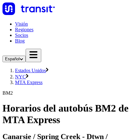
Visión
Regiones
Socios
Blog
Español
Estados Unidos
NYC
MTA Express
BM2
Horarios del autobús BM2 de
MTA Express
Canarsie / Spring Creek - Dtwn /