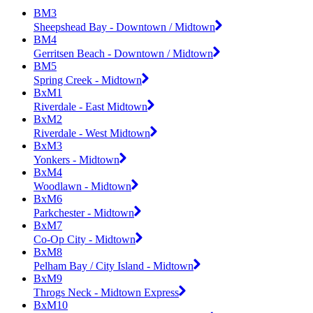
BM3
Sheepshead Bay - Downtown / Midtown
BM4
Gerritsen Beach - Downtown / Midtown
BM5
Spring Creek - Midtown
BxM1
Riverdale - East Midtown
BxM2
Riverdale - West Midtown
BxM3
Yonkers - Midtown
BxM4
Woodlawn - Midtown
BxM6
Parkchester - Midtown
BxM7
Co-Op City - Midtown
BxM8
Pelham Bay / City Island - Midtown
BxM9
Throgs Neck - Midtown Express
BxM10