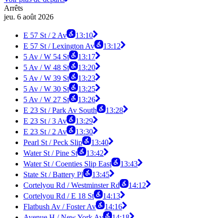
Arrêts
jeu. 6 août 2026
E 57 St / 2 Av
13:10
E 57 St / Lexington Av
13:12
5 Av / W 54 St
13:17
5 Av / W 48 St
13:20
5 Av / W 39 St
13:23
5 Av / W 30 St
13:25
5 Av / W 27 St
13:26
E 23 St / Park Av South
13:28
E 23 St / 3 Av
13:29
E 23 St / 2 Av
13:30
Pearl St / Peck Slip
13:40
Water St / Pine St
13:42
Water St / Coenties Slip East
13:43
State St / Battery Pl
13:45
Cortelyou Rd / Westminster Rd
14:12
Cortelyou Rd / E 18 St
14:13
Flatbush Av / Foster Av
14:16
Avenue H / New York Av
14:18