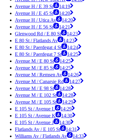
Avenue H / E 39 St
14:19
Avenue H / E 45 St
14:20
Avenue H / Utica Av
14:20
Avenue H / E 56 St
14:21
Glenwood Rd / E 80 St
14:23
E 80 St / Flatlands Av
14:23
E 80 St / Paerdegat 4 St
14:24
E 80 St / Paerdegat 7 St
14:25
Avenue M / E 80 St
14:25
Avenue M / E 85 St
14:25
Avenue M / Remsen Av
14:26
Avenue M / Canarsie Rd
14:27
Avenue M / E 98 St
14:28
Avenue M / E 102 St
14:28
Avenue M / E 105 St
14:29
E 105 St / Avenue L
14:29
E 105 St / Avenue K
14:30
E 105 St / Avenue J
14:30
Flatlands Av / E 105 St
14:31
Williams Av / Flatlands Av
14:33