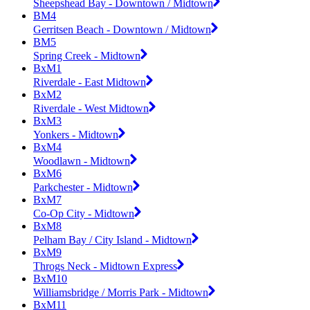
Sheepshead Bay - Downtown / Midtown
BM4
Gerritsen Beach - Downtown / Midtown
BM5
Spring Creek - Midtown
BxM1
Riverdale - East Midtown
BxM2
Riverdale - West Midtown
BxM3
Yonkers - Midtown
BxM4
Woodlawn - Midtown
BxM6
Parkchester - Midtown
BxM7
Co-Op City - Midtown
BxM8
Pelham Bay / City Island - Midtown
BxM9
Throgs Neck - Midtown Express
BxM10
Williamsbridge / Morris Park - Midtown
BxM11