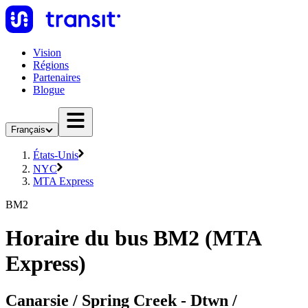
Vision
Régions
Partenaires
Blogue
Français
États-Unis
NYC
MTA Express
BM2
Horaire du bus BM2 (MTA
Express)
Canarsie / Spring Creek - Dtwn /