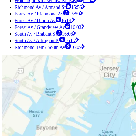
Watchogue Rd / Willow Rd East
15:54
Richmond Av / Armand St
15:56
Forest Av / Richmond Av
15:59
Forest Av / Union Av
16:01
Forest Av / Grandview Av
16:03
South Av / Brabant St
16:06
South Av / Arlington Pl
16:07
Richmond Terr / South Av
16:09