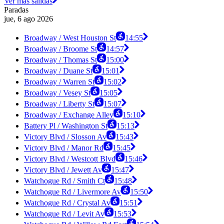
Ver más salidas
Paradas
jue, 6 ago 2026
Broadway / West Houston St
14:55
Broadway / Broome St
14:57
Broadway / Thomas St
15:00
Broadway / Duane St
15:01
Broadway / Warren St
15:02
Broadway / Vesey St
15:05
Broadway / Liberty St
15:07
Broadway / Exchange Alley
15:10
Battery Pl / Washington St
15:13
Victory Blvd / Slosson Av
15:43
Victory Blvd / Manor Rd
15:45
Victory Blvd / Westcott Blvd
15:46
Victory Blvd / Jewett Av
15:47
Watchogue Rd / Smith Ct
15:48
Watchogue Rd / Livermore Av
15:50
Watchogue Rd / Crystal Av
15:51
Watchogue Rd / Levit Av
15:53