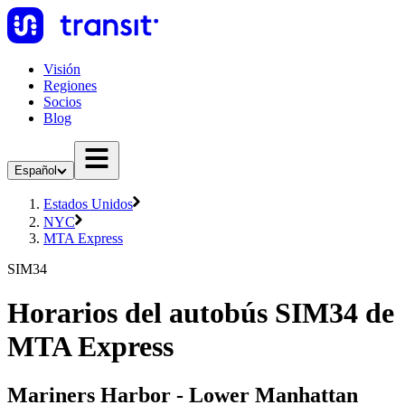
Visión
Regiones
Socios
Blog
Español
Estados Unidos
NYC
MTA Express
SIM34
Horarios del autobús SIM34 de
MTA Express
Mariners Harbor - Lower Manhattan