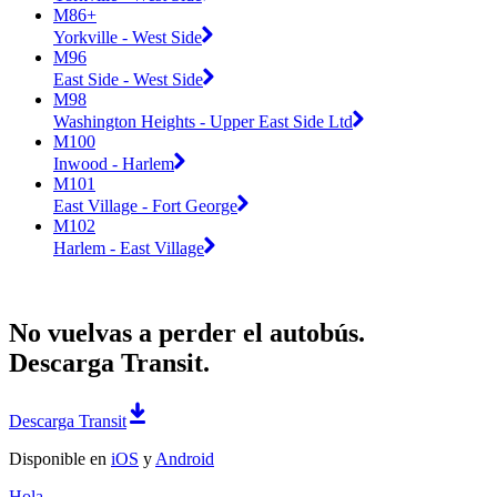
M86+
Yorkville - West Side
M96
East Side - West Side
M98
Washington Heights - Upper East Side Ltd
M100
Inwood - Harlem
M101
East Village - Fort George
M102
Harlem - East Village
No vuelvas a perder el autobús.
Descarga Transit.
Descarga Transit
Disponible en
iOS
y
Android
Hola