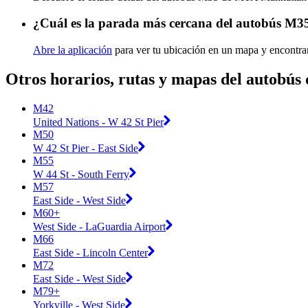
¿Cuál es la parada más cercana del autobús 
Abre la aplicación
para ver tu ubicación en un mapa y encontra
Otros horarios, rutas y mapas del autob
M42
United Nations - W 42 St Pier
M50
W 42 St Pier - East Side
M55
W 44 St - South Ferry
M57
East Side - West Side
M60+
West Side - LaGuardia Airport
M66
East Side - Lincoln Center
M72
East Side - West Side
M79+
Yorkville - West Side