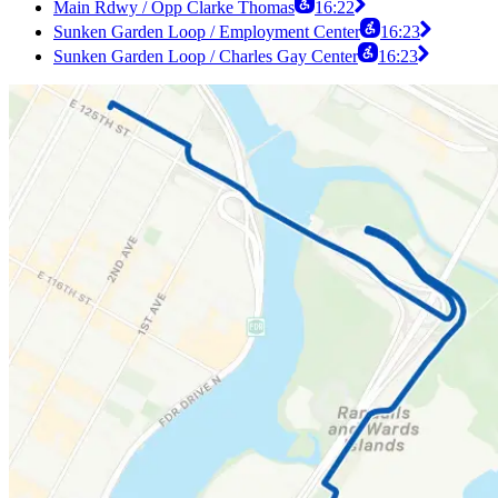
Main Rdwy / Opp Clarke Thomas
16:22
Sunken Garden Loop / Employment Center
16:23
Sunken Garden Loop / Charles Gay Center
16:23