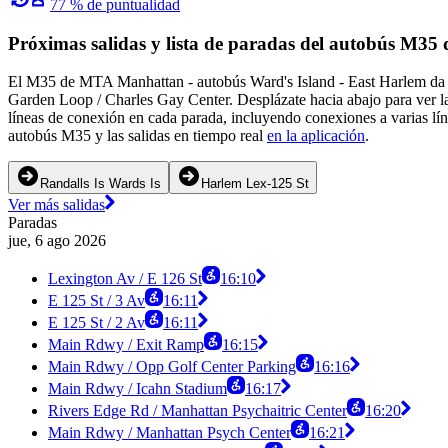
77 % de puntualidad
Próximas salidas y lista de paradas del autobús M
El M35 de MTA Manhattan - autobús Ward's Island - East Harlem da s
Garden Loop / Charles Gay Center. Desplázate hacia abajo para ver la
líneas de conexión en cada parada, incluyendo conexiones a varias lín
autobús M35 y las salidas en tiempo real
en la aplicación
.
Randalls Is Wards Is
Harlem Lex-125 St
Ver más salidas
Paradas
jue, 6 ago 2026
Lexington Av / E 126 St
16:10
E 125 St / 3 Av
16:11
E 125 St / 2 Av
16:11
Main Rdwy / Exit Ramp
16:15
Main Rdwy / Opp Golf Center Parking
16:16
Main Rdwy / Icahn Stadium
16:17
Rivers Edge Rd / Manhattan Psychaitric Center
16:20
Main Rdwy / Manhattan Psych Center
16:21