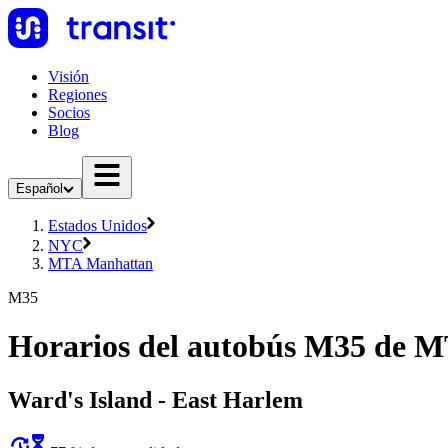
Visión
Regiones
Socios
Blog
Español
Estados Unidos
NYC
MTA Manhattan
M35
Horarios del autobús M35 de 
Ward's Island - East Harlem