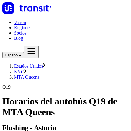
Visión
Regiones
Socios
Blog
Español
Estados Unidos
NYC
MTA Queens
Q19
Horarios del autobús Q19 de
MTA Queens
Flushing - Astoria