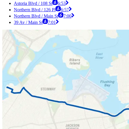
Astoria Blvd / 108 St
6:53
Northern Blvd / 126 Pl
6:57
Northern Blvd / Main St
7:00
39 Av / Main St
7:01