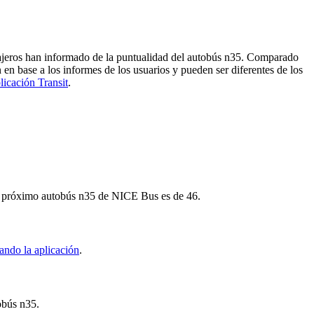
sajeros han informado de la puntualidad del autobús n35. Comparado
 en base a los informes de los usuarios y pueden ser diferentes de los
licación Transit
.
 el próximo autobús n35 de NICE Bus es de 46.
ando la aplicación
.
obús n35.