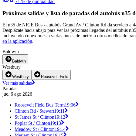
71 % de puntualidad
Próximas salidas y lista de paradas del autobús n35
El n35 de NICE Bus - autobús Grand Av / Clinton Rd da servicio a 44
Desplázate hacia abajo para ver las próximas llegadas del autobús n35
incluyendo conexiones a varias líneas de metro u otros medios de tran
en la aplicación
.
Baldwin
Baldwin
Westbury
Westbury
Roosevelt Field
Ver más salidas
Paradas
jue, 6 ago 2026
Roosevelt Field Bus Term
19:06
Clinton Rd / Stewart
19:11
St James St / Clinton
19:12
Poplar St / Clinton
19:13
Meadow St / Clinton
19:14
Meriam St / Clinton
19:15