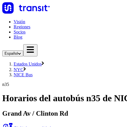
Visión
Regiones
Socios
Blog
Español
Estados Unidos
NYC
NICE Bus
n35
Horarios del autobús n35 de N
Grand Av / Clinton Rd