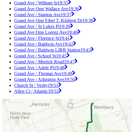
Grand Ave / William St
19:35
Grand Ave Opp Wallace Ave
19:36
Grand Ave / Stanton Ave
19:37
Grand Ave Opp Ethel T. Kloberg Dr
19:38
Grand Ave / St Lukes Pl
19:39
Grand Ave Opp Lorenz Ave
19:40
Grand Ave / Florence St
19:41
Grand Ave / Baldwin Ave
19:42
Grand Ave / Baldwin LIRR Station
19:43
Grand Ave / School St
19:45
Grand Ave / Merrick Road
19:47
Grand Ave / Adele Pl
19:48
Grand Ave / Thomas Ave
19:49
Grand Ave / Arlington Ave
19:50
Church St / Verity
19:51
Allen Ct / Atlantic
19:52