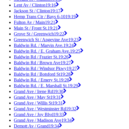
Lent Av / Clinton
19:16
Jackson St / Clinton
19:17
Hemp Trans Ctr / Bays 6-10
19:19
Fulton Av / Main
19:21
Main St / Front St.
19:21
Grove St / Greenwich
19:22
Greenwich St / Angevine Ave
19:23
Baldwin Rd. / Marvin Ave.
19:24
Baldwin Rd. / E. Graham Ave.
19:25
Baldwin Rd / Frazier St.
19:26
Baldwin Rd / Brown Ave
19:27
Baldwin Rd / Windsor Pkwy
19:27
Baldwin Rd / Botsford St
19:28
Baldwin Rd. / Emery St.
19:28
Baldwin Rd. / E. Marshall St.
19:29
Grand Ave / Irene Rd
19:30
Grand Ave / May St
19:31
Grand Ave / Willis St
19:31
Grand Ave / Westminster Rd
19:32
Grand Ave / Joy Blvd
19:33
Grand Ave / Madison Ave
19:34
Demott Av / Grand
19:34