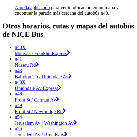
Abre la aplicación
para ver tu ubicación en un mapa y
encontrar la parada más cercana del autobús n40.
Otros horarios, rutas y mapas del autobús
de NICE Bus
n40X
Mineola / Franklin Express
n41
Nassau Rd
n43
Babylon Tp / Uniondale Av
n43X
Uniondale Av Express
n48
Front St / Carman Av
n49
Front St / Newbridge Rd
n54
Jerusalem Av / Washington Av
n55
Jerusalem Av / Broadway