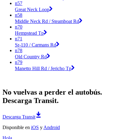
n57
Great Neck Loop
n58
Middle Neck Rd / Steamboat Rd
n70
Hempstead Tp
n71
Sr-110 / Carmans Rd
n78
Old Country Rd
n79
Manetto Hill Rd / Jericho Tp
No vuelvas a perder el autobús.
Descarga Transit.
Descarga Transit
Disponible en
iOS
y
Android
Hola