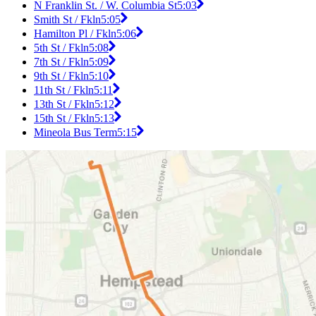
N Franklin St. / W. Columbia St
5:03
Smith St / Fkln
5:05
Hamilton Pl / Fkln
5:06
5th St / Fkln
5:08
7th St / Fkln
5:09
9th St / Fkln
5:10
11th St / Fkln
5:11
13th St / Fkln
5:12
15th St / Fkln
5:13
Mineola Bus Term
5:15