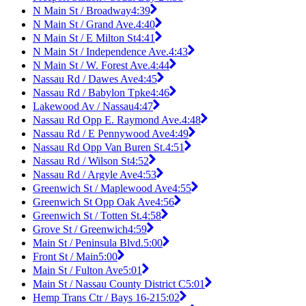
N Main St / Broadway
4:39
N Main St / Grand Ave.
4:40
N Main St / E Milton St
4:41
N Main St / Independence Ave.
4:43
N Main St / W. Forest Ave.
4:44
Nassau Rd / Dawes Ave
4:45
Nassau Rd / Babylon Tpke
4:46
Lakewood Av / Nassau
4:47
Nassau Rd Opp E. Raymond Ave.
4:48
Nassau Rd / E Pennywood Ave
4:49
Nassau Rd Opp Van Buren St.
4:51
Nassau Rd / Wilson St
4:52
Nassau Rd / Argyle Ave
4:53
Greenwich St / Maplewood Ave
4:55
Greenwich St Opp Oak Ave
4:56
Greenwich St / Totten St.
4:58
Grove St / Greenwich
4:59
Main St / Peninsula Blvd.
5:00
Front St / Main
5:00
Main St / Fulton Ave
5:01
Main St / Nassau County District C
5:01
Hemp Trans Ctr / Bays 16-21
5:02