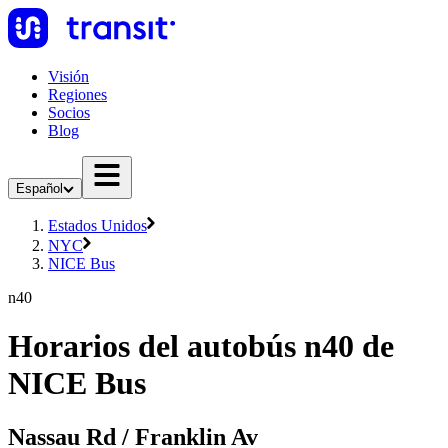
Visión
Regiones
Socios
Blog
Español
Estados Unidos
NYC
NICE Bus
n40
Horarios del autobús n40 de
NICE Bus
Nassau Rd / Franklin Av