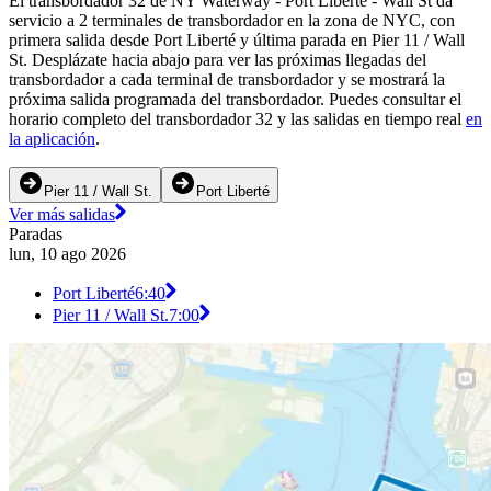
El transbordador 32 de NY Waterway - Port Liberté - Wall St da
servicio a 2 terminales de transbordador en la zona de NYC, con
primera salida desde Port Liberté y última parada en Pier 11 / Wall
St. Desplázate hacia abajo para ver las próximas llegadas del
transbordador a cada terminal de transbordador y se mostrará la
próxima salida programada del transbordador. Puedes consultar el
horario completo del transbordador 32 y las salidas en tiempo real
en
la aplicación
.
Pier 11 / Wall St.
Port Liberté
Ver más salidas
Paradas
lun, 10 ago 2026
Port Liberté
6:40
Pier 11 / Wall St.
7:00