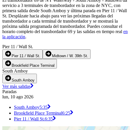
El transbordador 69 de NY Waterway - South Amboy - Midtown da
servicio a 3 terminales de transbordador en la zona de NYC, con
primera salida desde South Amboy y última parada en Pier 11 / Wall
St. Desplázate hacia abajo para ver las próximas llegadas del
transbordador a cada terminal de transbordador y se mostrará la
próxima salida programada del transbordador. Puedes consultar el
horario completo del transbordador 69 y las salidas en tiempo real
en
la aplicación
.
Pier 11 / Wall St.
Pier 11 / Wall St.
Midtown / W. 39th St.
Brookfield Place Terminal
South Amboy
South Amboy
Ver más salidas
Paradas
lun, 10 ago 2026
South Amboy
5:35
Brookfield Place Terminal
6:25
Pier 11 / Wall St.
6:35