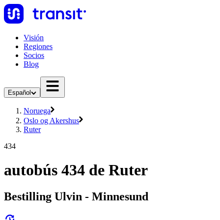
Visión
Regiones
Socios
Blog
Español
Noruega
Oslo og Akershus
Ruter
434
autobús 434 de Ruter
Bestilling Ulvin - Minnesund