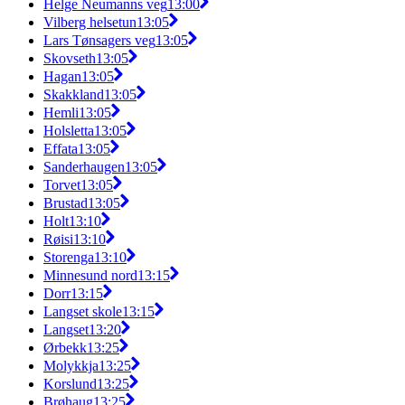
Helge Neumanns veg
13:00
Vilberg helsetun
13:05
Lars Tønsagers veg
13:05
Skovseth
13:05
Hagan
13:05
Skakkland
13:05
Hemli
13:05
Holsletta
13:05
Effata
13:05
Sanderhaugen
13:05
Torvet
13:05
Brustad
13:05
Holt
13:10
Røisi
13:10
Storenga
13:10
Minnesund nord
13:15
Dorr
13:15
Langset skole
13:15
Langset
13:20
Ørbekk
13:25
Molykkja
13:25
Korslund
13:25
Brøhaug
13:25