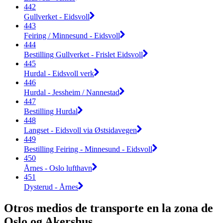
442
Gullverket - Eidsvoll
443
Feiring / Minnesund - Eidsvoll
444
Bestilling Gullverket - Frislet Eidsvoll
445
Hurdal - Eidsvoll verk
446
Hurdal - Jessheim / Nannestad
447
Bestilling Hurdal
448
Langset - Eidsvoll via Østsidavegen
449
Bestilling Feiring - Minnesund - Eidsvoll
450
Årnes - Oslo lufthavn
451
Dysterud - Årnes
Otros medios de transporte en la zona de
Oslo og Akershus