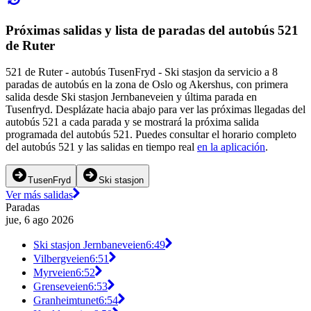
Próximas salidas y lista de paradas del autobús 521
de Ruter
521 de Ruter - autobús TusenFryd - Ski stasjon da servicio a 8
paradas de autobús en la zona de Oslo og Akershus, con primera
salida desde Ski stasjon Jernbaneveien y última parada en
Tusenfryd. Desplázate hacia abajo para ver las próximas llegadas del
autobús 521 a cada parada y se mostrará la próxima salida
programada del autobús 521. Puedes consultar el horario completo
del autobús 521 y las salidas en tiempo real
en la aplicación
.
TusenFryd
Ski stasjon
Ver más salidas
Paradas
jue, 6 ago 2026
Ski stasjon Jernbaneveien
6:49
Vilbergveien
6:51
Myrveien
6:52
Grenseveien
6:53
Granheimtunet
6:54