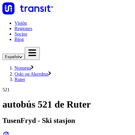
Visión
Regiones
Socios
Blog
Español
Noruega
Oslo og Akershus
Ruter
521
autobús 521 de Ruter
TusenFryd - Ski stasjon