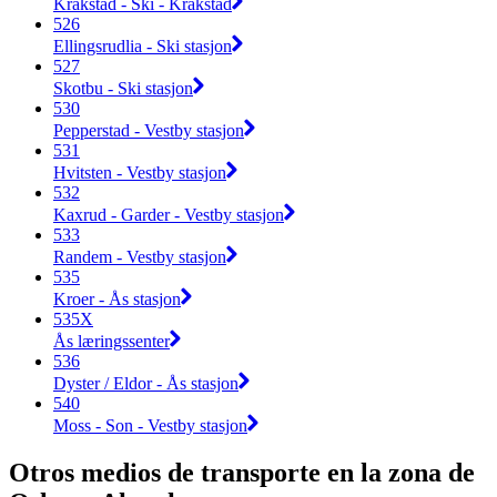
Kråkstad - Ski - Kråkstad
526
Ellingsrudlia - Ski stasjon
527
Skotbu - Ski stasjon
530
Pepperstad - Vestby stasjon
531
Hvitsten - Vestby stasjon
532
Kaxrud - Garder - Vestby stasjon
533
Randem - Vestby stasjon
535
Kroer - Ås stasjon
535X
Ås læringssenter
536
Dyster / Eldor - Ås stasjon
540
Moss - Son - Vestby stasjon
Otros medios de transporte en la zona de