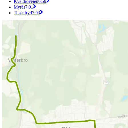
Kveldroveien
6:59
Myrås
7:01
Tusenfryd
7:03