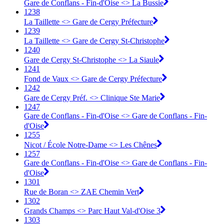
Gare de Conflans - Fin-d'Oise <> La Bussie
1238
La Taillette <> Gare de Cergy Préfecture
1239
La Taillette <> Gare de Cergy St-Christophe
1240
Gare de Cergy St-Christophe <> La Siaule
1241
Fond de Vaux <> Gare de Cergy Préfecture
1242
Gare de Cergy Préf. <> Clinique Ste Marie
1247
Gare de Conflans - Fin-d'Oise <> Gare de Conflans - Fin-
d'Oise
1255
Nicot / École Notre-Dame <> Les Chênes
1257
Gare de Conflans - Fin-d'Oise <> Gare de Conflans - Fin-
d'Oise
1301
Rue de Boran <> ZAE Chemin Vert
1302
Grands Champs <> Parc Haut Val-d'Oise 3
1303