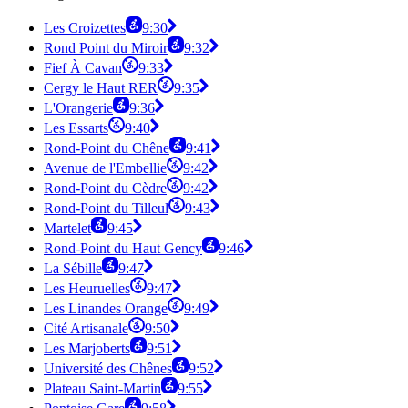
Les Croizettes
9:30
Rond Point du Miroir
9:32
Fief À Cavan
9:33
Cergy le Haut RER
9:35
L'Orangerie
9:36
Les Essarts
9:40
Rond-Point du Chêne
9:41
Avenue de l'Embellie
9:42
Rond-Point du Cèdre
9:42
Rond-Point du Tilleul
9:43
Martelet
9:45
Rond-Point du Haut Gency
9:46
La Sébille
9:47
Les Heuruelles
9:47
Les Linandes Orange
9:49
Cité Artisanale
9:50
Les Marjoberts
9:51
Université des Chênes
9:52
Plateau Saint-Martin
9:55