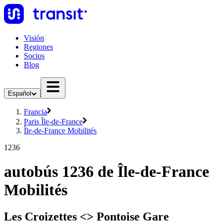
Visión
Regiones
Socios
Blog
Español
Francia
Paris Île-de-France
Île-de-France Mobilités
1236
autobús 1236 de Île-de-France
Mobilités
Les Croizettes <> Pontoise Gare