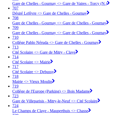
Gare de Chelles - Gournay <> Gare de Vaires - Torcy (N.)
707
Désiré Lefèvre <> Gare de Chelles - Gournay
708
Gare de Chelles - Gournay <> Gare de Chelles - Gournay
709
Gare de Chelles - Gournay <> Gare de Chelles - Gournay
710
Collège Pablo Néruda <> Gare de Chelles - Gournay
713
Cité Scolaire <> Gare de Mitry - Claye
714
Cité Scolaire <> Mairie
717
Cité Scolaire <> Debussy
718
Mairie <> Vieux Moulin
719
Collège de l'Europe (Parking) <> Bois Madame
723
Gare de Villeparisis - Mitry-le-Neuf <> Cité Scolaire
724
Le Champs de Claye - Mauperthuis <> Chasse