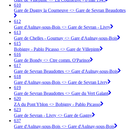
610
Gare de Dugny la Courneuve <> Gare de Sevran Beaudottes
612
Gare d'Aulnay-sous-Bois <> Gare de Sevran - Livry
613
Gare de Chelles - Gournay <> Gare d'Aulnay-sous-Bois
615
Bobigny - Pablo Picasso <> Gare de Villepinte
616
Gare de Bondy <> Ctre comm. O'Parinor
617
Gare de Sevran Beaudottes <> Gare d'Aulnay-sous-Bois
618
Gare d'Aulnay-sous-Bois <> Gare de Sevran Livry
619
Gare de Sevran Beaudottes <> Gare du Vert Galant
620
ZA du Pont Yblon <> Bobigny - Pablo Picasso
623
Gare de Sevran - Livry <> Gare de Gagny
637
Gare d'Aulnay-sous-Bois <> Gare d'Aulnay-sous-Bois