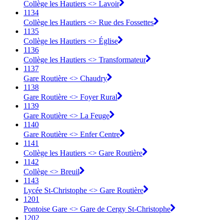
Collège les Hautiers <> Lavoir
1134
Collège les Hautiers <> Rue des Fossettes
1135
Collège les Hautiers <> Église
1136
Collège les Hautiers <> Transformateur
1137
Gare Routière <> Chaudry
1138
Gare Routière <> Foyer Rural
1139
Gare Routière <> La Feuge
1140
Gare Routière <> Enfer Centre
1141
Collège les Hautiers <> Gare Routière
1142
Collège <> Breuil
1143
Lycée St-Christophe <> Gare Routière
1201
Pontoise Gare <> Gare de Cergy St-Christophe
1202