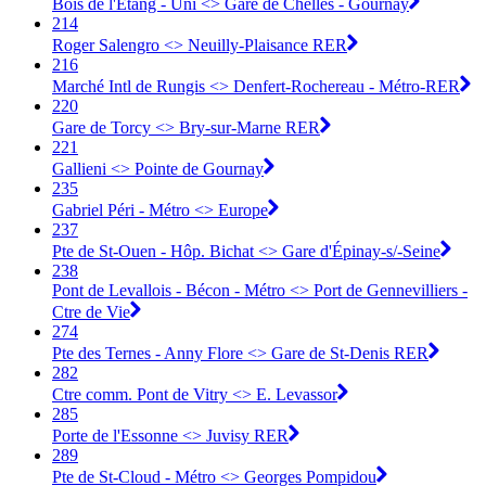
Bois de l'Étang - Uni <> Gare de Chelles - Gournay
214
Roger Salengro <> Neuilly-Plaisance RER
216
Marché Intl de Rungis <> Denfert-Rochereau - Métro-RER
220
Gare de Torcy <> Bry-sur-Marne RER
221
Gallieni <> Pointe de Gournay
235
Gabriel Péri - Métro <> Europe
237
Pte de St-Ouen - Hôp. Bichat <> Gare d'Épinay-s/-Seine
238
Pont de Levallois - Bécon - Métro <> Port de Gennevilliers -
Ctre de Vie
274
Pte des Ternes - Anny Flore <> Gare de St-Denis RER
282
Ctre comm. Pont de Vitry <> E. Levassor
285
Porte de l'Essonne <> Juvisy RER
289
Pte de St-Cloud - Métro <> Georges Pompidou