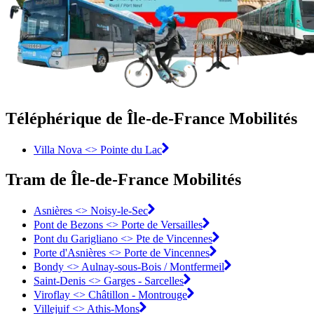
Téléphérique de Île-de-France Mobilités
Villa Nova <> Pointe du Lac
Tram de Île-de-France Mobilités
Asnières <>︎ Noisy-le-Sec
Pont de Bezons <>︎ Porte de Versailles
Pont du Garigliano <>︎ Pte de Vincennes
Porte d'Asnières <>︎ Porte de Vincennes
Bondy <>︎ Aulnay-sous-Bois / Montfermeil
Saint-Denis <>︎ Garges - Sarcelles
Viroflay <>︎ Châtillon - Montrouge
Villejuif <>︎ Athis-Mons