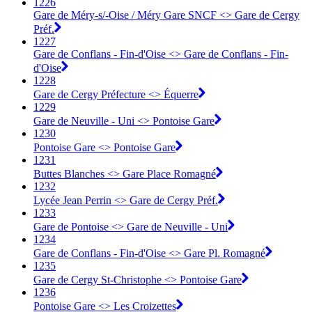
1226
Gare de Méry-s/-Oise / Méry Gare SNCF <> Gare de Cergy
Préf.
1227
Gare de Conflans - Fin-d'Oise <> Gare de Conflans - Fin-
d'Oise
1228
Gare de Cergy Préfecture <> Équerre
1229
Gare de Neuville - Uni <> Pontoise Gare
1230
Pontoise Gare <> Pontoise Gare
1231
Buttes Blanches <> Gare Place Romagné
1232
Lycée Jean Perrin <> Gare de Cergy Préf.
1233
Gare de Pontoise <> Gare de Neuville - Uni
1234
Gare de Conflans - Fin-d'Oise <> Gare Pl. Romagné
1235
Gare de Cergy St-Christophe <> Pontoise Gare
1236
Pontoise Gare <> Les Croizettes