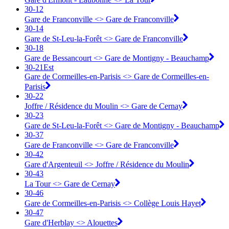
30-12
Gare de Franconville <> ︎Gare de Franconville
30-14
Gare de St-Leu-la-Forêt <> ︎Gare de Franconville
30-18
Gare de Bessancourt <> ︎Gare de Montigny - Beauchamp
30-21Est
Gare de Cormeilles-en-Parisis <> ︎Gare de Cormeilles-en-
Parisis
30-22
Joffre / Résidence du Moulin <> ︎Gare de Cernay
30-23
Gare de St-Leu-la-Forêt <> ︎Gare de Montigny - Beauchamp
30-37
Gare de Franconville <> ︎Gare de Franconville
30-42
Gare d'Argenteuil <> ︎Joffre / Résidence du Moulin
30-43
La Tour <> ︎Gare de Cernay
30-46
Gare de Cormeilles-en-Parisis <> ︎Collège Louis Hayet
30-47
Gare d'Herblay <> ︎Alouettes