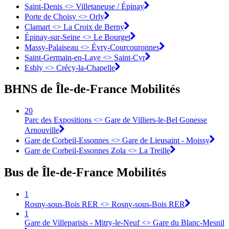
Saint-Denis <>︎ Villetaneuse / Épinay
Porte de Choisy <>︎ Orly
Clamart <>︎ La Croix de Berny
Épinay-sur-Seine <>︎ Le Bourget
Massy-Palaiseau <> Évry-Courcouronnes︎
Saint-Germain-en-Laye <>︎ Saint-Cyr
Esbly <> Crécy-la-Chapelle
BHNS de Île-de-France Mobilités
20
Parc des Expositions <> Gare de Villiers-le-Bel Gonesse
Arnouville
Gare de Corbeil-Essonnes <> Gare de Lieusaint - Moissy
Gare de Corbeil-Essonnes Zola <> La Treille
Bus de Île-de-France Mobilités
1
Rosny-sous-Bois RER <> Rosny-sous-Bois RER
1
Gare de Villeparisis - Mitry-le-Neuf <> Gare du Blanc-Mesnil