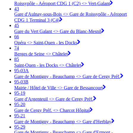
Roissypôle - Aéroport CDG 1 (C2) <> Vert-Galant
43
Gare d'Aulnay-sous-Bois <> Gare de Roissypôle - Aéroport
CDG 1 Terminal 3 (C4)
45
Gare du Vert Galant <> Gare du Blanc-Mesnil
66
Opéra <> Saint-Ouen - les Docks
74
Berges de Seine <> Châtelet
85
Saint-Ouen - les Docks <> Châtelet
95-03A
Gare de Montigny - Beauchamp <> ︎Gare de Cergy Préf.
95-03B
Mairie / Hôtel de Ville <> ︎Gare de Bessancourt
95-19
Gare d'Argenteuil <> ︎Gare de Cergy Préf.
95-20
Gare de Cergy Préf. <> ︎Charcot Hôpital
95-21
Gare de Montigny - Beauchamp <> ︎Gare d'Herblay
95-29
Gare de Montigny - Beauchamp <> ︎Gare d'Ermont -