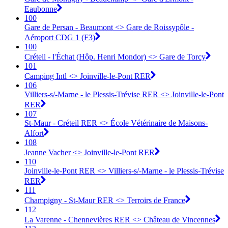
Eaubonne
100
Gare de Persan - Beaumont <> Gare de Roissypôle -
Aéroport CDG 1 (F3)
100
Créteil - l'Échat (Hôp. Henri Mondor) <> Gare de Torcy
101
Camping Intl <> Joinville-le-Pont RER
106
Villiers-s/-Marne - le Plessis-Trévise RER <> Joinville-le-Pont
RER
107
St-Maur - Créteil RER <> École Vétérinaire de Maisons-
Alfort
108
Jeanne Vacher <> Joinville-le-Pont RER
110
Joinville-le-Pont RER <> Villiers-s/-Marne - le Plessis-Trévise
RER
111
Champigny - St-Maur RER <> Terroirs de France
112
La Varenne - Chennevières RER <> Château de Vincennes