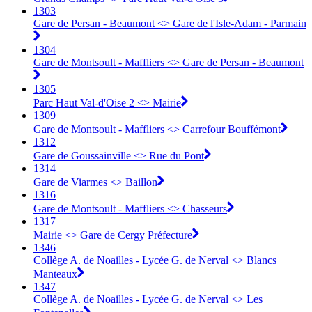
1303
Gare de Persan - Beaumont <> Gare de l'Isle-Adam - Parmain
1304
Gare de Montsoult - Maffliers <> Gare de Persan - Beaumont
1305
Parc Haut Val-d'Oise 2 <> Mairie
1309
Gare de Montsoult - Maffliers <> Carrefour Bouffémont
1312
Gare de Goussainville <> Rue du Pont
1314
Gare de Viarmes <> Baillon
1316
Gare de Montsoult - Maffliers <> Chasseurs
1317
Mairie <> Gare de Cergy Préfecture
1346
Collège A. de Noailles - Lycée G. de Nerval <> Blancs
Manteaux
1347
Collège A. de Noailles - Lycée G. de Nerval <> Les