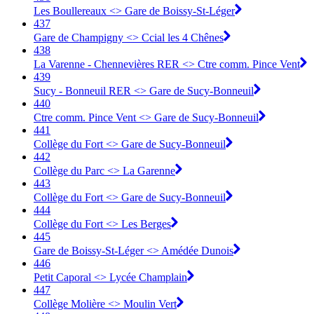
Les Boullereaux <> Gare de Boissy-St-Léger
437
Gare de Champigny <> Ccial les 4 Chênes
438
La Varenne - Chennevières RER <> Ctre comm. Pince Vent
439
Sucy - Bonneuil RER <> Gare de Sucy-Bonneuil
440
Ctre comm. Pince Vent <> Gare de Sucy-Bonneuil
441
Collège du Fort <> Gare de Sucy-Bonneuil
442
Collège du Parc <> La Garenne
443
Collège du Fort <> Gare de Sucy-Bonneuil
444
Collège du Fort <> Les Berges
445
Gare de Boissy-St-Léger <> Amédée Dunois
446
Petit Caporal <> Lycée Champlain
447
Collège Molière <> Moulin Vert