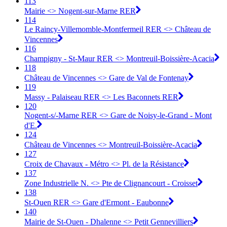
113
Mairie <> Nogent-sur-Marne RER
114
Le Raincy-Villemomble-Montfermeil RER <> Château de
Vincennes
116
Champigny - St-Maur RER <> Montreuil-Boissière-Acacia
118
Château de Vincennes <> Gare de Val de Fontenay
119
Massy - Palaiseau RER <> Les Baconnets RER
120
Nogent-s/-Marne RER <> Gare de Noisy-le-Grand - Mont
d'E.
124
Château de Vincennes <> Montreuil-Boissière-Acacia
127
Croix de Chavaux - Métro <> Pl. de la Résistance
137
Zone Industrielle N. <> Pte de Clignancourt - Croisset
138
St-Ouen RER <> Gare d'Ermont - Eaubonne
140
Mairie de St-Ouen - Dhalenne <> Petit Gennevilliers