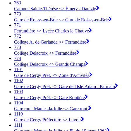
763
Campus Sainte-Thérèse <> Émery - Dantzig
770
Gare de Roissy-en-Brie <> Gare de Roissy-en-Brie
771
Ferrandière <> Lycée Charles le Chauve
772
Collège A. de Garlande <> Ferrandière
773
Collège Delacroix <> Ferrandière
774
Collège Delacroix <> Grands Champs
1101
Gare de Cergy Préf. <> Zone d'Activités
1102
Gare de Cergy Préf. <> Gare de l'Isle-Adam - Parmain
1103
Gare de Cergy Préf. <> Gare Routière
1104
Gare rout. Mantes-la-Jolie <> Gare rout.
1110
Gare de Cergy Préfecture <> Lavoir
1111
Gare rout. Mantes-la-Jolie <> Pl. du 19 mars 1962