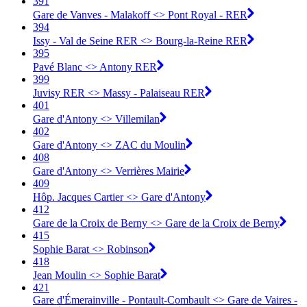
391
Gare de Vanves - Malakoff <> Pont Royal - RER
394
Issy - Val de Seine RER <> Bourg-la-Reine RER
395
Pavé Blanc <> Antony RER
399
Juvisy RER <> Massy - Palaiseau RER
401
Gare d'Antony <>︎ Villemilan
402
Gare d'Antony <>︎ ZAC du Moulin
408
Gare d'Antony <>︎ Verrières Mairie
409
Hôp. Jacques Cartier <>︎ Gare d'Antony
412
Gare de la Croix de Berny <>︎ Gare de la Croix de Berny
415
Sophie Barat <>︎ Robinson
418
Jean Moulin <>︎ Sophie Barat
421
Gare d'Émerainville - Pontault-Combault <> Gare de Vaires -