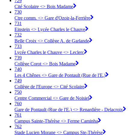
729
Cité Scolaire <> Bois Madame
730
Ctre comm. <> Gare d'Ozoir-la-Ferrière
731
Einstein <> Lycée Charles le Chauve
732
Belle Croix <> Collège A. de Garlande
733
Lycée Charles le Chauve <> Leclerc
739
Collège Corot <> Bois Madame
740
Les 4 Chênes <> Gare de Pontault (Rue de l'E.)
749
Collège de l'Europe <> Cité Scolaire
750
Centre Commercial <> Gare de Noisiel
760
Gare de Pontault (Rue de l'E.) <> Renardière - Delacroix
761
Campus Sainte-Thérèse <> Ferme Caminha
762
Stade Lucien Morane <> Campus Ste-Thérèse