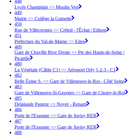
448
Lycée Champlain <> Moulin Vert
449
Mairie <> Collège la Guinette
450
Rue de Villecresnes <> Créteil - l'Échat / Edison
451
Préfecture du Val-de-Marne <> Eden
469
Gare de Chaville Rive Droite <> Pte des Hauts-de-Seine /
Picardie
480
La Végétale (Câble C1) <> Aéroport Orly 1-2-3 - C1
482
Belle Épine S. <> Gare de Villeneuve-le-Roi - Côté Seine
483
Gare de Villeneuve-St-Georges <> Gare de Choisy-le-Roi
485
Delalande Pasteur <> Noyer - Renard
486
Porte de l'Essonne <> Gare de Juvisy RER
487
Porte de l'Essonne <> Gare de Juvisy RER
488