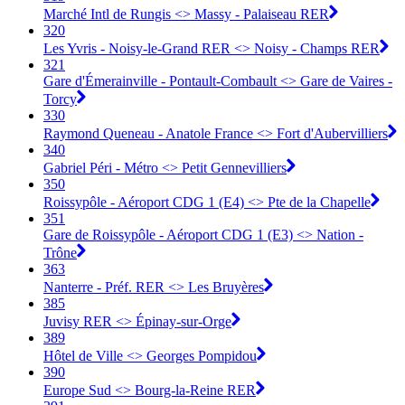
Marché Intl de Rungis <> Massy - Palaiseau RER
320
Les Yvris - Noisy-le-Grand RER <> Noisy - Champs RER
321
Gare d'Émerainville - Pontault-Combault <> Gare de Vaires -
Torcy
330
Raymond Queneau - Anatole France <> Fort d'Aubervilliers
340
Gabriel Péri - Métro <> Petit Gennevilliers
350
Roissypôle - Aéroport CDG 1 (E4) <> Pte de la Chapelle
351
Gare de Roissypôle - Aéroport CDG 1 (E3) <> Nation -
Trône
363
Nanterre - Préf. RER <> Les Bruyères
385
Juvisy RER <> Épinay-sur-Orge
389
Hôtel de Ville <> Georges Pompidou
390
Europe Sud <> Bourg-la-Reine RER