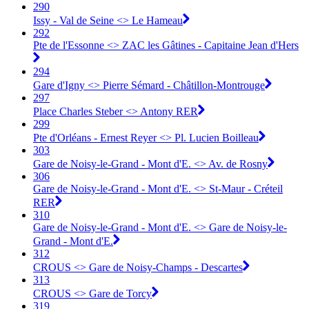
290
Issy - Val de Seine <> Le Hameau
292
Pte de l'Essonne <> ZAC les Gâtines - Capitaine Jean d'Hers
294
Gare d'Igny <> Pierre Sémard - Châtillon-Montrouge
297
Place Charles Steber <> Antony RER
299
Pte d'Orléans - Ernest Reyer <> Pl. Lucien Boilleau
303
Gare de Noisy-le-Grand - Mont d'E. <> Av. de Rosny
306
Gare de Noisy-le-Grand - Mont d'E. <> St-Maur - Créteil
RER
310
Gare de Noisy-le-Grand - Mont d'E. <> Gare de Noisy-le-
Grand - Mont d'E.
312
CROUS <> Gare de Noisy-Champs - Descartes
313
CROUS <> Gare de Torcy
319