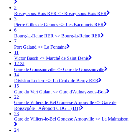
2
Rosny-sous-Bois RER <> Rosny-sous-Bois RER
3
Pierre Gilles de Gennes <> Les Baconnets RER
6
Bourg-la-Reine RER <> Bourg-la-Reine RER
7
Port Galand <> La Fontaine
11
Victor Basch <> Marché de Saint-Denis
12 ZI
Gare de Goussainville <> Gare de Goussainville
14
Division Leclerc <> La Croix de Berny RER
15
Gare du Vert Galant <> Gare d'Aulnay-sous-Bois
22
Gare de Villiers-le-Bel Gonesse Arnouville <> Gare de
Roissypôle - Aéroport CDG 1 (D1)
23
Gare de Villiers-le-Bel Gonesse Arnouville <> La Malmaison
24