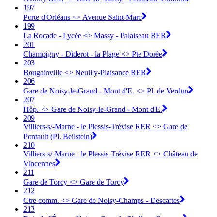
197
Porte d'Orléans <> Avenue Saint-Marc
199
La Rocade - Lycée <> Massy - Palaiseau RER
201
Champigny - Diderot - la Plage <> Pte Dorée
203
Bougainville <> Neuilly-Plaisance RER
206
Gare de Noisy-le-Grand - Mont d'E. <> Pl. de Verdun
207
Hôp. <> Gare de Noisy-le-Grand - Mont d'E.
209
Villiers-s/-Marne - le Plessis-Trévise RER <> Gare de
Pontault (Pl. Beilstein)
210
Villiers-s/-Marne - le Plessis-Trévise RER <> Château de
Vincennes
211
Gare de Torcy <> Gare de Torcy
212
Ctre comm. <> Gare de Noisy-Champs - Descartes
213