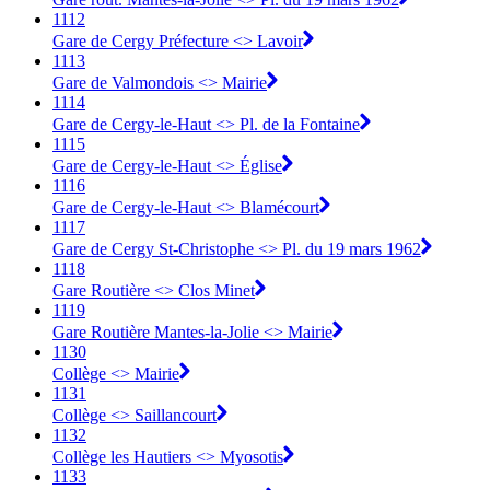
1112
Gare de Cergy Préfecture <> Lavoir
1113
Gare de Valmondois <> Mairie
1114
Gare de Cergy-le-Haut <> Pl. de la Fontaine
1115
Gare de Cergy-le-Haut <> Église
1116
Gare de Cergy-le-Haut <> Blamécourt
1117
Gare de Cergy St-Christophe <> Pl. du 19 mars 1962
1118
Gare Routière <> Clos Minet
1119
Gare Routière Mantes-la-Jolie <> Mairie
1130
Collège <> Mairie
1131
Collège <> Saillancourt
1132
Collège les Hautiers <> Myosotis
1133