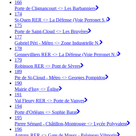
166
Porte de Clignancourt <> Les Barbanniers
174
St-Ouen RER <> La Défense (Voie Perronet S.)
175
Porte de Saint-Cloud <> Les Bruyères
177
Gabriel Péri - Métro <> Zone Industrielle N.
178
Gennevilliers RER <> La Défense (Voie Perronet N.)
179
Robinson RER <> Pont de Sèvres
189
Pte de St-Cloud - Métro <> Georges Pompidou
190
Mairie d'Issy <> Église
191
Val Fleury RER <> Porte de Vanves
194
Porte d'Orléans <> Sophie Barat
195
Pierre Sémard - Châtillon-Montrouge <> Lycée Polyvalent
196
Antony RER <> Gare de Massy - Palaiseau Vilmorin