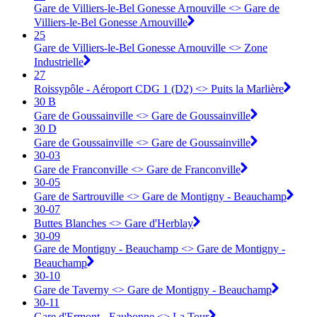
Gare de Villiers-le-Bel Gonesse Arnouville <> Gare de
Villiers-le-Bel Gonesse Arnouville
25
Gare de Villiers-le-Bel Gonesse Arnouville <> Zone
Industrielle
27
Roissypôle - Aéroport CDG 1 (D2) <> Puits la Marlière
30 B
Gare de Goussainville <> Gare de Goussainville
30 D
Gare de Goussainville <> Gare de Goussainville
30-03
Gare de Franconville <> ︎Gare de Franconville
30-05
Gare de Sartrouville <> ︎Gare de Montigny - Beauchamp
30-07
Buttes Blanches <> ︎Gare d'Herblay
30-09
Gare de Montigny - Beauchamp <> ︎Gare de Montigny -
Beauchamp
30-10
Gare de Taverny <> ︎Gare de Montigny - Beauchamp
30-11
Gare d'Ermont - Eaubonne <> ︎La Tour