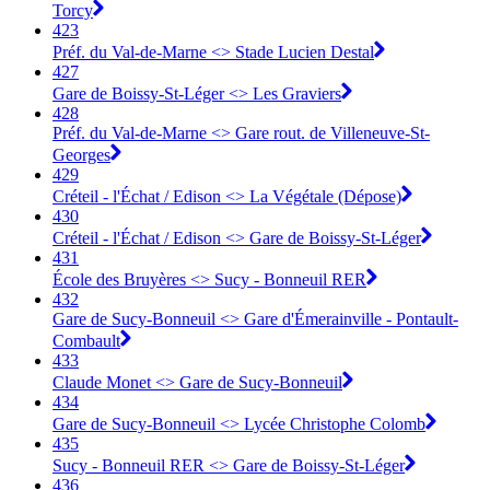
Torcy
423
Préf. du Val-de-Marne <> Stade Lucien Destal
427
Gare de Boissy-St-Léger <> Les Graviers
428
Préf. du Val-de-Marne <> Gare rout. de Villeneuve-St-
Georges
429
Créteil - l'Échat / Edison <> La Végétale (Dépose)
430
Créteil - l'Échat / Edison <> Gare de Boissy-St-Léger
431
École des Bruyères <> Sucy - Bonneuil RER
432
Gare de Sucy-Bonneuil <> Gare d'Émerainville - Pontault-
Combault
433
Claude Monet <> Gare de Sucy-Bonneuil
434
Gare de Sucy-Bonneuil <> Lycée Christophe Colomb
435
Sucy - Bonneuil RER <> Gare de Boissy-St-Léger
436