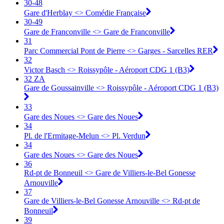
30-48
Gare d'Herblay <> ︎Comédie Française
30-49
Gare de Franconville <> ︎Gare de Franconville
31
Parc Commercial Pont de Pierre <> Garges - Sarcelles RER
32
Victor Basch <> Roissypôle - Aéroport CDG 1 (B3)
32 ZA
Gare de Goussainville <> Roissypôle - Aéroport CDG 1 (B3)
33
Gare des Noues <> Gare des Noues
34
Pl. de l'Ermitage-Melun <> Pl. Verdun
34
Gare des Noues <> Gare des Noues
36
Rd-pt de Bonneuil <> Gare de Villiers-le-Bel Gonesse
Arnouville
37
Gare de Villiers-le-Bel Gonesse Arnouville <> Rd-pt de
Bonneuil
39