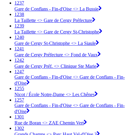
1237
Gare de Conflans - Fin-d'Oise <> La Bussie
1238
La Taillette <> Gare de Cergy Préfecture
1239
La Taillette <> Gare de Cergy St-Christophe
1240
Gare de Cergy St-Christophe <> La Siaule
1241
Gare de Cergy Préfecture <> Fond de Vaux
1242
Gare de Cergy Préf. <> Clinique Ste Marie
1247
Gare de Conflans - Fin-d'Oise <> Gare de Conflans - Fin-
d'Oise
1255
Nicot / École Notre-Dame <> Les Chênes
1257
Gare de Conflans - Fin-d'Oise <> Gare de Conflans - Fin-
d'Oise
1301
Rue de Boran <> ZAE Chemin Vert
1302
Grands Champs <> Parc Haut Val-d'Oise 3