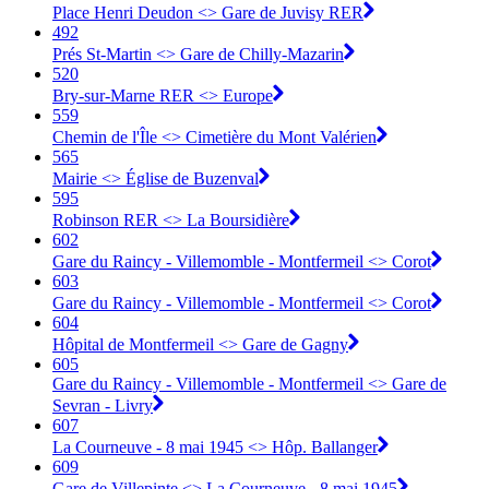
Place Henri Deudon <> Gare de Juvisy RER
492
Prés St-Martin <> Gare de Chilly-Mazarin
520
Bry-sur-Marne RER <> Europe
559
Chemin de l'Île <> Cimetière du Mont Valérien
565
Mairie <> Église de Buzenval
595
Robinson RER <> La Boursidière
602
Gare du Raincy - Villemomble - Montfermeil <> Corot
603
Gare du Raincy - Villemomble - Montfermeil <> Corot
604
Hôpital de Montfermeil <> Gare de Gagny
605
Gare du Raincy - Villemomble - Montfermeil <> Gare de
Sevran - Livry
607
La Courneuve - 8 mai 1945 <> Hôp. Ballanger
609
Gare de Villepinte <> La Courneuve - 8 mai 1945