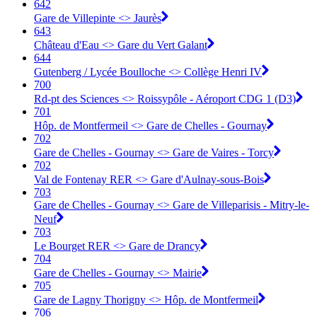
642
Gare de Villepinte <> Jaurès
643
Château d'Eau <> Gare du Vert Galant
644
Gutenberg / Lycée Boulloche <> Collège Henri IV
700
Rd-pt des Sciences <> Roissypôle - Aéroport CDG 1 (D3)
701
Hôp. de Montfermeil <> Gare de Chelles - Gournay
702
Gare de Chelles - Gournay <> Gare de Vaires - Torcy
702
Val de Fontenay RER <> Gare d'Aulnay-sous-Bois
703
Gare de Chelles - Gournay <> Gare de Villeparisis - Mitry-le-
Neuf
703
Le Bourget RER <> Gare de Drancy
704
Gare de Chelles - Gournay <> Mairie
705
Gare de Lagny Thorigny <> Hôp. de Montfermeil
706