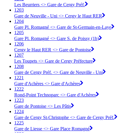
Les Beurriers <> Gare de Cergy Préf.
1203
Gare de Neuville - Uni <> Cergy le Haut RER
1204
Gare Pl. Romagné <> Gare de St-Germain-en-Laye
1205
Gare Pl. Romagné <> Gare S. de Poissy (1b)
1206
Cergy le Haut RER <> Gare de Pontoise
1207
Les Toupets <> Gare de Cergy Préfecture
1208
Gare de Cergy Préf. <> Gare de Neuville - Uni
1221
Gare d'Achères <> Gare d'Achères
1222
Rond-Point Technoparc <> Gare d'Achères
1223
Gare de Pontoise <> Les Pâtis
1224
Gare de Cergy St-Christophe <> Gare de Cergy Préf.
1225
Gare de Liesse <> Gare Place Romagné