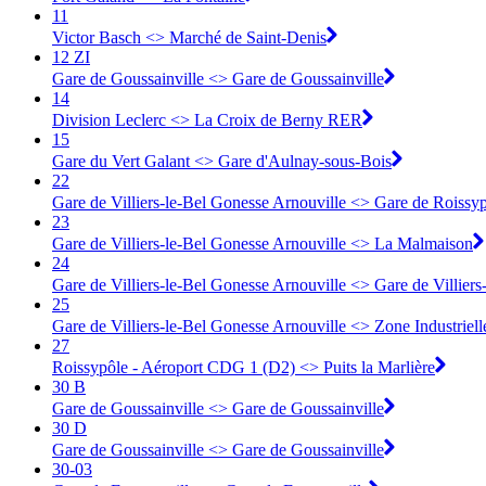
11
Victor Basch <> Marché de Saint-Denis
12 ZI
Gare de Goussainville <> Gare de Goussainville
14
Division Leclerc <> La Croix de Berny RER
15
Gare du Vert Galant <> Gare d'Aulnay-sous-Bois
22
Gare de Villiers-le-Bel Gonesse Arnouville <> Gare de Roiss
23
Gare de Villiers-le-Bel Gonesse Arnouville <> La Malmaison
24
Gare de Villiers-le-Bel Gonesse Arnouville <> Gare de Villier
25
Gare de Villiers-le-Bel Gonesse Arnouville <> Zone Industriell
27
Roissypôle - Aéroport CDG 1 (D2) <> Puits la Marlière
30 B
Gare de Goussainville <> Gare de Goussainville
30 D
Gare de Goussainville <> Gare de Goussainville
30-03