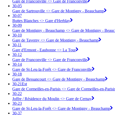
Gare de Franconville <> ︎Gare de Franconville
30-05
Gare de Sartrouville <> ︎Gare de Montigny - Beauchamp
30-07
Buttes Blanches <> ︎Gare d'Herblay
30-09
Gare de Montigny - Beauchamp <> ︎Gare de Montigny - Beau
30-10
Gare de Taverny <> ︎Gare de Montigny - Beauchamp
30-11
Gare d'Ermont - Eaubonne <> ︎La Tour
30-12
Gare de Franconville <> ︎Gare de Franconville
30-14
Gare de St-Leu-la-Forêt <> ︎Gare de Franconville
30-18
Gare de Bessancourt <> ︎Gare de Montigny - Beauchamp
30-21Est
Gare de Cormeilles-en-Parisis <> ︎Gare de Cormeilles-en-Parisi
30-22
Joffre / Résidence du Moulin <> ︎Gare de Cernay
30-23
Gare de St-Leu-la-Forêt <> ︎Gare de Montigny - Beauchamp
30-37