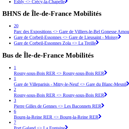
Esbly <> Crécy-la-Chapelle
BHNS de Île-de-France Mobilités
20
Parc des Expositions <> Gare de Villiers-le-Bel Gonesse Arnou
Gare de Corbeil-Essonnes <> Gare de Lieusaint - Moissy
Gare de Corbeil-Essonnes Zola <> La Treille
Bus de Île-de-France Mobilités
1
Rosny-sous-Bois RER <> Rosny-sous-Bois RER
1
Gare de Villeparisis - Mitry-le-Neuf <> Gare du Blanc-Mesnil
2
Rosny-sous-Bois RER <> Rosny-sous-Bois RER
3
Pierre Gilles de Gennes <> Les Baconnets RER
6
Bourg-la-Reine RER <> Bourg-la-Reine RER
7
Port Galand <> La Fontaine