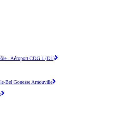
ypôle - Aéroport CDG 1 (D1)
s-le-Bel Gonesse Arnouville
e