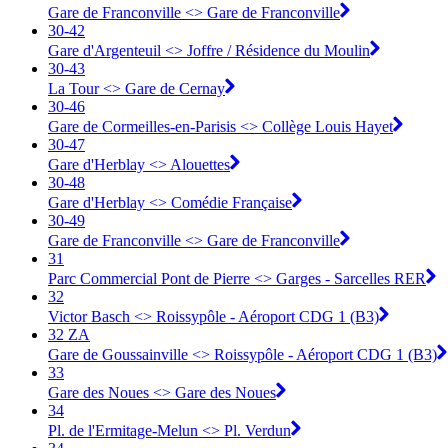
Gare de Franconville <> ︎Gare de Franconville
30-42
Gare d'Argenteuil <> ︎Joffre / Résidence du Moulin
30-43
La Tour <> ︎Gare de Cernay
30-46
Gare de Cormeilles-en-Parisis <> ︎Collège Louis Hayet
30-47
Gare d'Herblay <> ︎Alouettes
30-48
Gare d'Herblay <> ︎Comédie Française
30-49
Gare de Franconville <> ︎Gare de Franconville
31
Parc Commercial Pont de Pierre <> Garges - Sarcelles RER
32
Victor Basch <> Roissypôle - Aéroport CDG 1 (B3)
32 ZA
Gare de Goussainville <> Roissypôle - Aéroport CDG 1 (B3)
33
Gare des Noues <> Gare des Noues
34
Pl. de l'Ermitage-Melun <> Pl. Verdun