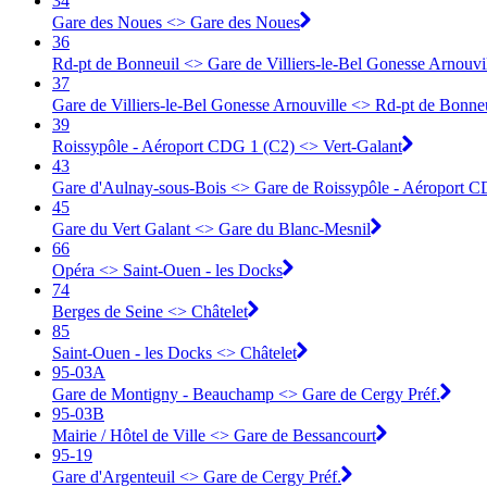
34
Gare des Noues <> Gare des Noues
36
Rd-pt de Bonneuil <> Gare de Villiers-le-Bel Gonesse Arnouvi
37
Gare de Villiers-le-Bel Gonesse Arnouville <> Rd-pt de Bonne
39
Roissypôle - Aéroport CDG 1 (C2) <> Vert-Galant
43
Gare d'Aulnay-sous-Bois <> Gare de Roissypôle - Aéroport C
45
Gare du Vert Galant <> Gare du Blanc-Mesnil
66
Opéra <> Saint-Ouen - les Docks
74
Berges de Seine <> Châtelet
85
Saint-Ouen - les Docks <> Châtelet
95-03A
Gare de Montigny - Beauchamp <> ︎Gare de Cergy Préf.
95-03B
Mairie / Hôtel de Ville <> ︎Gare de Bessancourt
95-19
Gare d'Argenteuil <> ︎Gare de Cergy Préf.