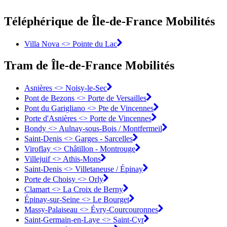
Téléphérique de Île-de-France Mobilités
Villa Nova <> Pointe du Lac
Tram de Île-de-France Mobilités
Asnières <>︎ Noisy-le-Sec
Pont de Bezons <>︎ Porte de Versailles
Pont du Garigliano <>︎ Pte de Vincennes
Porte d'Asnières <>︎ Porte de Vincennes
Bondy <>︎ Aulnay-sous-Bois / Montfermeil
Saint-Denis <>︎ Garges - Sarcelles
Viroflay <>︎ Châtillon - Montrouge
Villejuif <>︎ Athis-Mons
Saint-Denis <>︎ Villetaneuse / Épinay
Porte de Choisy <>︎ Orly
Clamart <>︎ La Croix de Berny
Épinay-sur-Seine <>︎ Le Bourget
Massy-Palaiseau <> Évry-Courcouronnes︎
Saint-Germain-en-Laye <>︎ Saint-Cyr