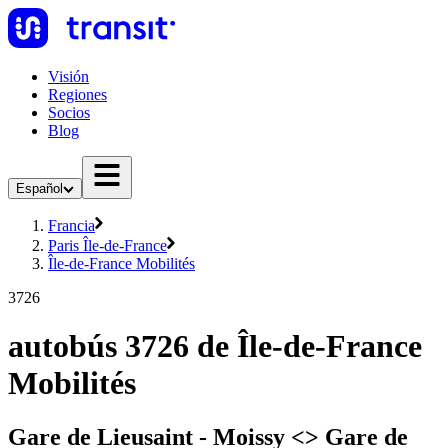
Visión
Regiones
Socios
Blog
Español
Francia
Paris Île-de-France
Île-de-France Mobilités
3726
autobús 3726 de Île-de-France
Mobilités
Gare de Lieusaint - Moissy <> Gare de