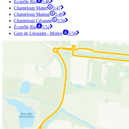
Écopôle Rio
5:46
Chanteloup Manet
5:47
Chanteloup Matisse
5:49
Chanteloup Cézanne
5:50
Écopôle Rio
5:52
Gare de Lieusaint - Moissy
5:56