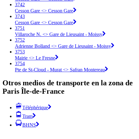
3742
Cesson Gare <> Cesson Gare
3743
Cesson Gare <> Cesson Gare
3751
Villaroche N. <> Gare de Lieusaint - Moissy
3752
Adrienne Bolland <> Gare de Lieusaint - Moissy
3753
Mairie <> Le Fresne
3754
Pte de St-Cloud - Murat <> Safran Montereau
Otros medios de transporte en la zona de
Paris Île-de-France
Téléphérique
Tram
BHNS