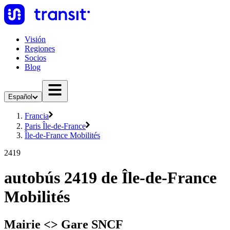
Visión
Regiones
Socios
Blog
Español
Francia
Paris Île-de-France
Île-de-France Mobilités
2419
autobús 2419 de Île-de-France
Mobilités
Mairie <> Gare SNCF