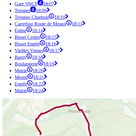
Gare SNCF
18:07
Tresmes
18:09
Tresmes Charnois
18:10
Carrefour Route de Meaux
18:11
Église
18:14
Bisset Centre
18:15
Bisset Entrée
18:16
Vieilles Vignes
18:17
Barny
18:18
Boulangerie
18:19
Mairie
18:20
Mesnil
18:21
Entrée
18:22
Mairie
18:24