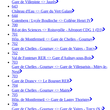
Gare de Villepinte <> Jaurès
643
Château d'Eau <> Gare du Vert Galant
644
Gutenberg / Lycée Boulloche <> Collège Henri IV
700
Rd-pt des Sciences <> Roissypôle - Aéroport CDG 1 (D3)
701
Hôp. de Montfermeil <> Gare de Chelles - Gournay
702
Gare de Chelles - Gournay <> Gare de Vaires - Torcy
702
Val de Fontenay RER <> Gare d'Aulnay-sous-Bois
703
Gare de Chelles - Gournay <> Gare de Villeparisis - Mitry-le-
Neuf
703
Gare de Drancy <> Le Bourget RER
704
Gare de Chelles - Gournay <> Mairie
705
Hôp. de Montfermeil <> Gare de Lagny Thorigny
706
Gare de Chelles - Gournay <> Gare de Vaires - Torcy (N.)