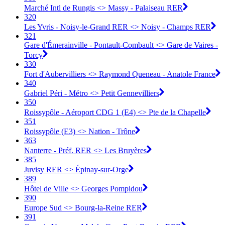
Marché Intl de Rungis <> Massy - Palaiseau RER
320
Les Yvris - Noisy-le-Grand RER <> Noisy - Champs RER
321
Gare d'Émerainville - Pontault-Combault <> Gare de Vaires -
Torcy
330
Fort d'Aubervilliers <> Raymond Queneau - Anatole France
340
Gabriel Péri - Métro <> Petit Gennevilliers
350
Roissypôle - Aéroport CDG 1 (E4) <> Pte de la Chapelle
351
Roissypôle (E3) <> Nation - Trône
363
Nanterre - Préf. RER <> Les Bruyères
385
Juvisy RER <> Épinay-sur-Orge
389
Hôtel de Ville <> Georges Pompidou
390
Europe Sud <> Bourg-la-Reine RER
391