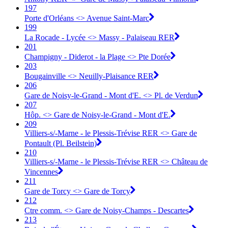
197
Porte d'Orléans <> Avenue Saint-Marc
199
La Rocade - Lycée <> Massy - Palaiseau RER
201
Champigny - Diderot - la Plage <> Pte Dorée
203
Bougainville <> Neuilly-Plaisance RER
206
Gare de Noisy-le-Grand - Mont d'E. <> Pl. de Verdun
207
Hôp. <> Gare de Noisy-le-Grand - Mont d'E.
209
Villiers-s/-Marne - le Plessis-Trévise RER <> Gare de
Pontault (Pl. Beilstein)
210
Villiers-s/-Marne - le Plessis-Trévise RER <> Château de
Vincennes
211
Gare de Torcy <> Gare de Torcy
212
Ctre comm. <> Gare de Noisy-Champs - Descartes
213