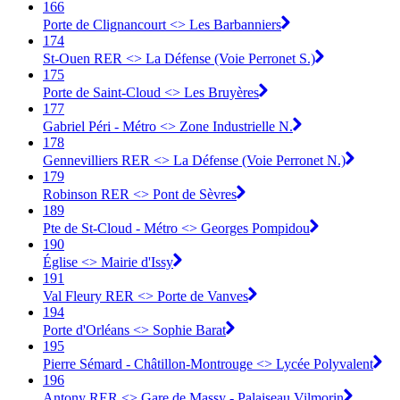
166
Porte de Clignancourt <> Les Barbanniers
174
St-Ouen RER <> La Défense (Voie Perronet S.)
175
Porte de Saint-Cloud <> Les Bruyères
177
Gabriel Péri - Métro <> Zone Industrielle N.
178
Gennevilliers RER <> La Défense (Voie Perronet N.)
179
Robinson RER <> Pont de Sèvres
189
Pte de St-Cloud - Métro <> Georges Pompidou
190
Église <> Mairie d'Issy
191
Val Fleury RER <> Porte de Vanves
194
Porte d'Orléans <> Sophie Barat
195
Pierre Sémard - Châtillon-Montrouge <> Lycée Polyvalent
196
Antony RER <> Gare de Massy - Palaiseau Vilmorin