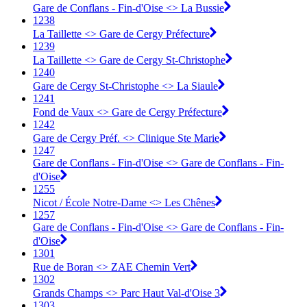
Gare de Conflans - Fin-d'Oise <> La Bussie
1238
La Taillette <> Gare de Cergy Préfecture
1239
La Taillette <> Gare de Cergy St-Christophe
1240
Gare de Cergy St-Christophe <> La Siaule
1241
Fond de Vaux <> Gare de Cergy Préfecture
1242
Gare de Cergy Préf. <> Clinique Ste Marie
1247
Gare de Conflans - Fin-d'Oise <> Gare de Conflans - Fin-
d'Oise
1255
Nicot / École Notre-Dame <> Les Chênes
1257
Gare de Conflans - Fin-d'Oise <> Gare de Conflans - Fin-
d'Oise
1301
Rue de Boran <> ZAE Chemin Vert
1302
Grands Champs <> Parc Haut Val-d'Oise 3
1303