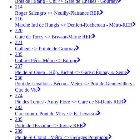
Bois de l'Étang - Uni <> Gare de Chelles - Gournay
214
Roger Salengro <> Neuilly-Plaisance RER
216
Marché Intl de Rungis <> Denfert-Rochereau - Métro-RER
220
Gare de Torcy <> Bry-sur-Marne RER
221
Gallieni <> Pointe de Gournay
235
Gabriel Péri - Métro <> Europe
237
Pte de St-Ouen - Hôp. Bichat <> Gare d'Épinay-s/-Seine
238
Pont de Levallois - Bécon - Métro <> Port de Gennevilliers -
Ctre de Vie
274
Pte des Ternes - Anny Flore <> Gare de St-Denis RER
282
Ctre comm. Pont de Vitry <> E. Levassor
285
Porte de l'Essonne <> Juvisy RER
289
Pte de St-Cloud - Métro <> Georges Pompidou