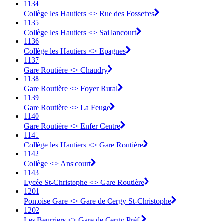
1134
Collège les Hautiers <> Rue des Fossettes
1135
Collège les Hautiers <> Saillancourt
1136
Collège les Hautiers <> Epagnes
1137
Gare Routière <> Chaudry
1138
Gare Routière <> Foyer Rural
1139
Gare Routière <> La Feuge
1140
Gare Routière <> Enfer Centre
1141
Collège les Hautiers <> Gare Routière
1142
Collège <> Ansicourt
1143
Lycée St-Christophe <> Gare Routière
1201
Pontoise Gare <> Gare de Cergy St-Christophe
1202
Les Beurriers <> Gare de Cergy Préf.