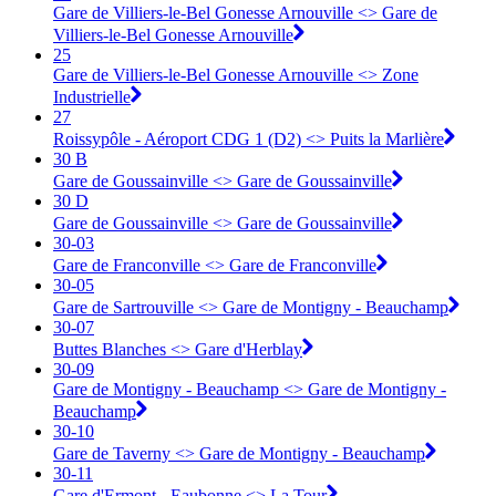
Gare de Villiers-le-Bel Gonesse Arnouville <> Gare de
Villiers-le-Bel Gonesse Arnouville
25
Gare de Villiers-le-Bel Gonesse Arnouville <> Zone
Industrielle
27
Roissypôle - Aéroport CDG 1 (D2) <> Puits la Marlière
30 B
Gare de Goussainville <> Gare de Goussainville
30 D
Gare de Goussainville <> Gare de Goussainville
30-03
Gare de Franconville <> ︎Gare de Franconville
30-05
Gare de Sartrouville <> ︎Gare de Montigny - Beauchamp
30-07
Buttes Blanches <> ︎Gare d'Herblay
30-09
Gare de Montigny - Beauchamp <> ︎Gare de Montigny -
Beauchamp
30-10
Gare de Taverny <> ︎Gare de Montigny - Beauchamp
30-11
Gare d'Ermont - Eaubonne <> ︎La Tour