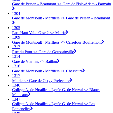
Gare de Persan - Beaumont <> Gare de l'Isle-Adam - Parmain
1304
Gare de Montsoult - Maffliers <> Gare de Persan - Beaumont
1305
Parc Haut Val-d'Oise 2 <> Mairie
1309
Gare de Montsoult - Maffliers <> Carrefour Bouffémont
1312
Rue du Pont <> Gare de Goussainville
1314
Gare de Viarmes <> Baillon
1316
Gare de Montsoult - Maffliers <> Chasseurs
1317
Mairie <> Gare de Cergy Préfecture
1346
Collège A. de Noailles - Lycée G. de Nerval <> Blancs
Manteaux
1347
Collège A. de Noailles - Lycée G. de Nerval <> Les
Fontenelles