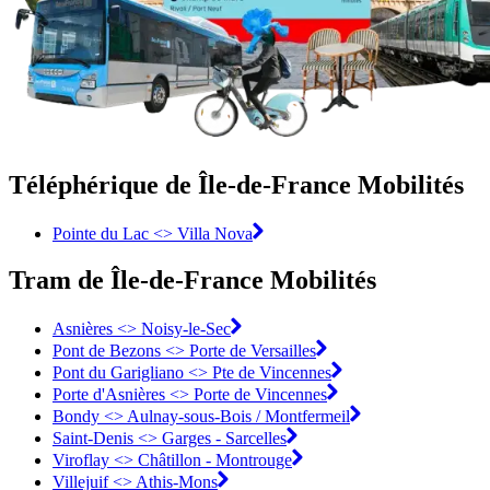
Téléphérique de Île-de-France Mobilités
Pointe du Lac <> Villa Nova
Tram de Île-de-France Mobilités
Asnières <>︎ Noisy-le-Sec
Pont de Bezons <>︎ Porte de Versailles
Pont du Garigliano <>︎ Pte de Vincennes
Porte d'Asnières <>︎ Porte de Vincennes
Bondy <>︎ Aulnay-sous-Bois / Montfermeil
Saint-Denis <>︎ Garges - Sarcelles
Viroflay <>︎ Châtillon - Montrouge
Villejuif <>︎ Athis-Mons