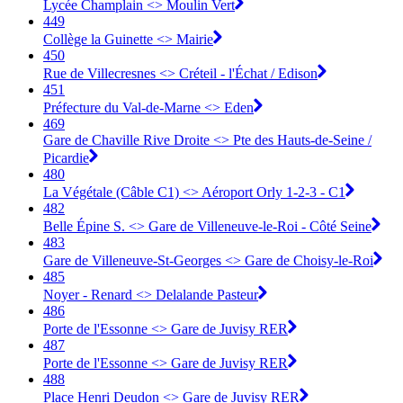
Lycée Champlain <> Moulin Vert
449
Collège la Guinette <> Mairie
450
Rue de Villecresnes <> Créteil - l'Échat / Edison
451
Préfecture du Val-de-Marne <> Eden
469
Gare de Chaville Rive Droite <> Pte des Hauts-de-Seine /
Picardie
480
La Végétale (Câble C1) <> Aéroport Orly 1-2-3 - C1
482
Belle Épine S. <> Gare de Villeneuve-le-Roi - Côté Seine
483
Gare de Villeneuve-St-Georges <> Gare de Choisy-le-Roi
485
Noyer - Renard <> Delalande Pasteur
486
Porte de l'Essonne <> Gare de Juvisy RER
487
Porte de l'Essonne <> Gare de Juvisy RER
488
Place Henri Deudon <> Gare de Juvisy RER