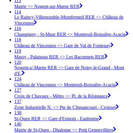
113
Mairie <> Nogent-sur-Marne RER
114
Le Raincy-Villemomble-Montfermeil RER <> Château de
Vincennes
116
Champigny - St-Maur RER <> Montreuil-Boissière-Acacia
118
Château de Vincennes <> Gare de Val de Fontenay
119
Massy - Palaiseau RER <> Les Baconnets RER
120
Nogent-s/-Marne RER <> Gare de Noisy-le-Grand - Mont
d'E.
124
Château de Vincennes <> Montreuil-Boissière-Acacia
127
Croix de Chavaux - Métro <> Pl. de la Résistance
137
Zone Industrielle N. <> Pte de Clignancourt - Croisset
138
St-Ouen RER <> Gare d'Ermont - Eaubonne
140
Mairie de St-Ouen - Dhalenne <> Petit Gennevilliers