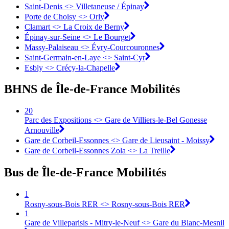
Saint-Denis <>︎ Villetaneuse / Épinay
Porte de Choisy <>︎ Orly
Clamart <>︎ La Croix de Berny
Épinay-sur-Seine <>︎ Le Bourget
Massy-Palaiseau <> Évry-Courcouronnes︎
Saint-Germain-en-Laye <>︎ Saint-Cyr
Esbly <> Crécy-la-Chapelle
BHNS de Île-de-France Mobilités
20
Parc des Expositions <> Gare de Villiers-le-Bel Gonesse
Arnouville
Gare de Corbeil-Essonnes <> Gare de Lieusaint - Moissy
Gare de Corbeil-Essonnes Zola <> La Treille
Bus de Île-de-France Mobilités
1
Rosny-sous-Bois RER <> Rosny-sous-Bois RER
1
Gare de Villeparisis - Mitry-le-Neuf <> Gare du Blanc-Mesnil