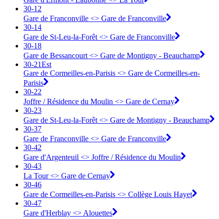
30-12
Gare de Franconville <> ︎Gare de Franconville
30-14
Gare de St-Leu-la-Forêt <> ︎Gare de Franconville
30-18
Gare de Bessancourt <> ︎Gare de Montigny - Beauchamp
30-21Est
Gare de Cormeilles-en-Parisis <> ︎Gare de Cormeilles-en-
Parisis
30-22
Joffre / Résidence du Moulin <> ︎Gare de Cernay
30-23
Gare de St-Leu-la-Forêt <> ︎Gare de Montigny - Beauchamp
30-37
Gare de Franconville <> ︎Gare de Franconville
30-42
Gare d'Argenteuil <> ︎Joffre / Résidence du Moulin
30-43
La Tour <> ︎Gare de Cernay
30-46
Gare de Cormeilles-en-Parisis <> ︎Collège Louis Hayet
30-47
Gare d'Herblay <> ︎Alouettes