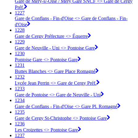
Gare de Méry-s/-Oise / Méry Gare SNCF <> Gare de Cergy
Préf.
1227
Gare de Conflans - Fin-d'Oise <> Gare de Conflans - Fin-
d'Oise
1228
Gare de Cergy Préfecture <> Équerre
1229
Gare de Neuville - Uni <> Pontoise Gare
1230
Pontoise Gare <> Pontoise Gare
1231
Buttes Blanches <> Gare Place Romagné
1232
Lycée Jean Perrin <> Gare de Cergy Préf.
1233
Gare de Pontoise <> Gare de Neuville - Uni
1234
Gare de Conflans - Fin-d'Oise <> Gare Pl. Romagné
1235
Gare de Cergy St-Christophe <> Pontoise Gare
1236
Les Croizettes <> Pontoise Gare
1237