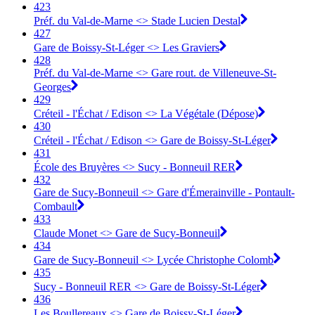
423
Préf. du Val-de-Marne <> Stade Lucien Destal
427
Gare de Boissy-St-Léger <> Les Graviers
428
Préf. du Val-de-Marne <> Gare rout. de Villeneuve-St-
Georges
429
Créteil - l'Échat / Edison <> La Végétale (Dépose)
430
Créteil - l'Échat / Edison <> Gare de Boissy-St-Léger
431
École des Bruyères <> Sucy - Bonneuil RER
432
Gare de Sucy-Bonneuil <> Gare d'Émerainville - Pontault-
Combault
433
Claude Monet <> Gare de Sucy-Bonneuil
434
Gare de Sucy-Bonneuil <> Lycée Christophe Colomb
435
Sucy - Bonneuil RER <> Gare de Boissy-St-Léger
436
Les Boullereaux <> Gare de Boissy-St-Léger