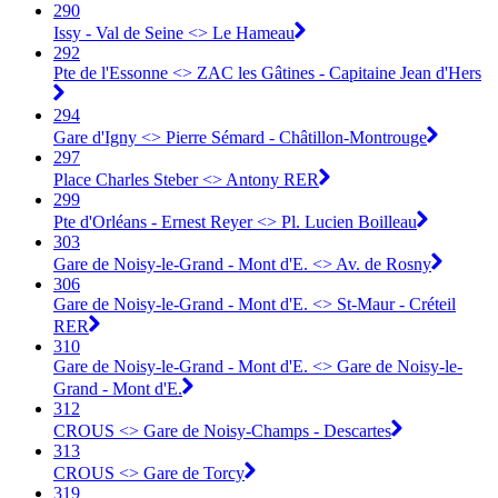
290
Issy - Val de Seine <> Le Hameau
292
Pte de l'Essonne <> ZAC les Gâtines - Capitaine Jean d'Hers
294
Gare d'Igny <> Pierre Sémard - Châtillon-Montrouge
297
Place Charles Steber <> Antony RER
299
Pte d'Orléans - Ernest Reyer <> Pl. Lucien Boilleau
303
Gare de Noisy-le-Grand - Mont d'E. <> Av. de Rosny
306
Gare de Noisy-le-Grand - Mont d'E. <> St-Maur - Créteil
RER
310
Gare de Noisy-le-Grand - Mont d'E. <> Gare de Noisy-le-
Grand - Mont d'E.
312
CROUS <> Gare de Noisy-Champs - Descartes
313
CROUS <> Gare de Torcy
319