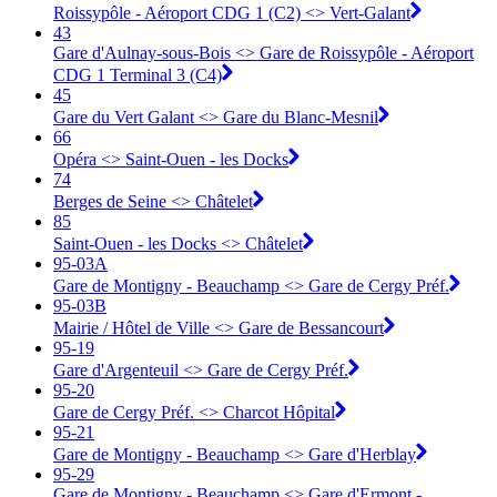
Roissypôle - Aéroport CDG 1 (C2) <> Vert-Galant
43
Gare d'Aulnay-sous-Bois <> Gare de Roissypôle - Aéroport
CDG 1 Terminal 3 (C4)
45
Gare du Vert Galant <> Gare du Blanc-Mesnil
66
Opéra <> Saint-Ouen - les Docks
74
Berges de Seine <> Châtelet
85
Saint-Ouen - les Docks <> Châtelet
95-03A
Gare de Montigny - Beauchamp <> ︎Gare de Cergy Préf.
95-03B
Mairie / Hôtel de Ville <> ︎Gare de Bessancourt
95-19
Gare d'Argenteuil <> ︎Gare de Cergy Préf.
95-20
Gare de Cergy Préf. <> ︎Charcot Hôpital
95-21
Gare de Montigny - Beauchamp <> ︎Gare d'Herblay
95-29
Gare de Montigny - Beauchamp <> ︎Gare d'Ermont -