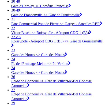
30-48
Gare d'Herblay <> ︎Comédie Française
30-49
Gare de Franconville <> ︎Gare de Franconville
31
Parc Commercial Pont de Pierre <> Garges - Sarcelles RER
32
Victor Basch <> Roissypôle - Aéroport CDG 1 (B3)
32 ZA
Roissypôle - Aéroport CDG 1 (B3) <> Gare de Goussainville
33
Gare des Noues <> Gare des Noues
34
Pl. de l'Ermitage-Melun <> Pl. Verdun
34
Gare des Noues <> Gare des Noues
36
Rd-pt de Bonneuil <> Gare de Villiers-le-Bel Gonesse
Arnouville
37
Rd-pt de Bonneuil <> Gare de Villiers-le-Bel Gonesse
Arnouville
39