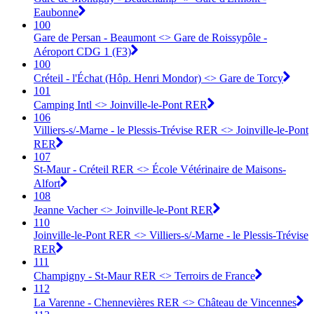
Eaubonne
100
Gare de Persan - Beaumont <> Gare de Roissypôle -
Aéroport CDG 1 (F3)
100
Créteil - l'Échat (Hôp. Henri Mondor) <> Gare de Torcy
101
Camping Intl <> Joinville-le-Pont RER
106
Villiers-s/-Marne - le Plessis-Trévise RER <> Joinville-le-Pont
RER
107
St-Maur - Créteil RER <> École Vétérinaire de Maisons-
Alfort
108
Jeanne Vacher <> Joinville-le-Pont RER
110
Joinville-le-Pont RER <> Villiers-s/-Marne - le Plessis-Trévise
RER
111
Champigny - St-Maur RER <> Terroirs de France
112
La Varenne - Chennevières RER <> Château de Vincennes