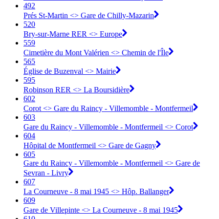
492
Prés St-Martin <> Gare de Chilly-Mazarin
520
Bry-sur-Marne RER <> Europe
559
Cimetière du Mont Valérien <> Chemin de l'Île
565
Église de Buzenval <> Mairie
595
Robinson RER <> La Boursidière
602
Corot <> Gare du Raincy - Villemomble - Montfermeil
603
Gare du Raincy - Villemomble - Montfermeil <> Corot
604
Hôpital de Montfermeil <> Gare de Gagny
605
Gare du Raincy - Villemomble - Montfermeil <> Gare de
Sevran - Livry
607
La Courneuve - 8 mai 1945 <> Hôp. Ballanger
609
Gare de Villepinte <> La Courneuve - 8 mai 1945
610