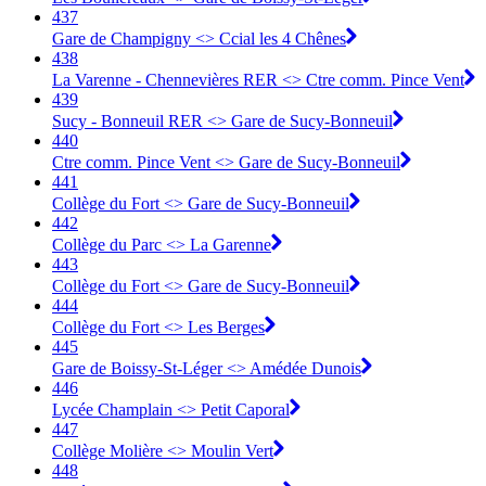
437
Gare de Champigny <> Ccial les 4 Chênes
438
La Varenne - Chennevières RER <> Ctre comm. Pince Vent
439
Sucy - Bonneuil RER <> Gare de Sucy-Bonneuil
440
Ctre comm. Pince Vent <> Gare de Sucy-Bonneuil
441
Collège du Fort <> Gare de Sucy-Bonneuil
442
Collège du Parc <> La Garenne
443
Collège du Fort <> Gare de Sucy-Bonneuil
444
Collège du Fort <> Les Berges
445
Gare de Boissy-St-Léger <> Amédée Dunois
446
Lycée Champlain <> Petit Caporal
447
Collège Molière <> Moulin Vert
448