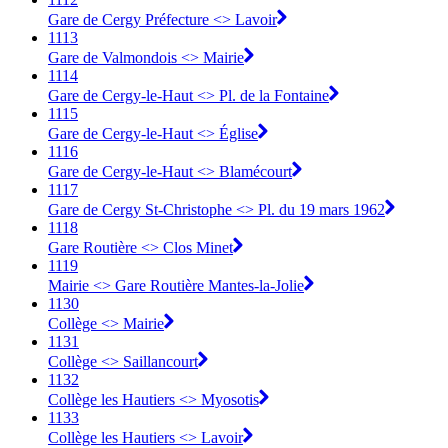
Gare de Cergy Préfecture <> Lavoir
1113
Gare de Valmondois <> Mairie
1114
Gare de Cergy-le-Haut <> Pl. de la Fontaine
1115
Gare de Cergy-le-Haut <> Église
1116
Gare de Cergy-le-Haut <> Blamécourt
1117
Gare de Cergy St-Christophe <> Pl. du 19 mars 1962
1118
Gare Routière <> Clos Minet
1119
Mairie <> Gare Routière Mantes-la-Jolie
1130
Collège <> Mairie
1131
Collège <> Saillancourt
1132
Collège les Hautiers <> Myosotis
1133
Collège les Hautiers <> Lavoir