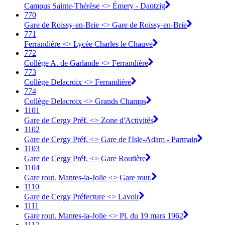
Campus Sainte-Thérèse <> Émery - Dantzig
770
Gare de Roissy-en-Brie <> Gare de Roissy-en-Brie
771
Ferrandière <> Lycée Charles le Chauve
772
Collège A. de Garlande <> Ferrandière
773
Collège Delacroix <> Ferrandière
774
Collège Delacroix <> Grands Champs
1101
Gare de Cergy Préf. <> Zone d'Activités
1102
Gare de Cergy Préf. <> Gare de l'Isle-Adam - Parmain
1103
Gare de Cergy Préf. <> Gare Routière
1104
Gare rout. Mantes-la-Jolie <> Gare rout.
1110
Gare de Cergy Préfecture <> Lavoir
1111
Gare rout. Mantes-la-Jolie <> Pl. du 19 mars 1962
1112