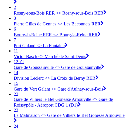
2
Rosny-sous-Bois RER <> Rosny-sous-Bois RER
3
Pierre Gilles de Gennes <> Les Baconnets RER
6
Bourg-la-Reine RER <> Bourg-la-Reine RER
7
Port Galand <> La Fontaine
11
Victor Basch <> Marché de Saint-Denis
12 ZI
Gare de Goussainville <> Gare de Goussainville
14
Division Leclerc <> La Croix de Berny RER
15
Gare du Vert Galant <> Gare d'Aulnay-sous-Bois
22
Gare de Villiers-le-Bel Gonesse Arnouville <> Gare de
Roissypôle - Aéroport CDG 1 (D1)
23
La Malmaison <> Gare de Villiers-le-Bel Gonesse Arnouville
24