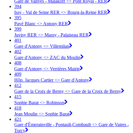
Gare de Vanves - Malakoff <> Pont Royal - RER
394
Issy - Val de Seine RER <> Bourg-la-Reine RER
395
Pavé Blanc <> Antony RER
399
Juvisy RER <> Massy - Palaiseau RER
401
Gare d'Antony <>︎ Villemilan
402
Gare d'Antony <>︎ ZAC du Moulin
408
Gare d'Antony <>︎ Verrières Mairie
409
Hôp. Jacques Cartier <>︎ Gare d'Antony
412
Gare de la Croix de Berny <>︎ Gare de la Croix de Berny
415
Sophie Barat <>︎ Robinson
418
Jean Moulin <>︎ Sophie Barat
421
Gare d'Émerainville - Pontault-Combault <> Gare de Vaires -
Torcy