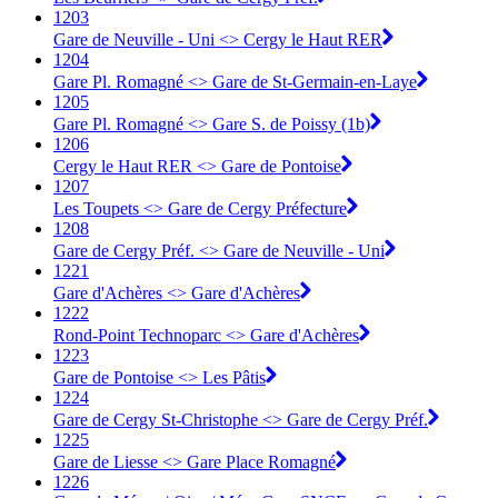
1203
Gare de Neuville - Uni <> Cergy le Haut RER
1204
Gare Pl. Romagné <> Gare de St-Germain-en-Laye
1205
Gare Pl. Romagné <> Gare S. de Poissy (1b)
1206
Cergy le Haut RER <> Gare de Pontoise
1207
Les Toupets <> Gare de Cergy Préfecture
1208
Gare de Cergy Préf. <> Gare de Neuville - Uni
1221
Gare d'Achères <> Gare d'Achères
1222
Rond-Point Technoparc <> Gare d'Achères
1223
Gare de Pontoise <> Les Pâtis
1224
Gare de Cergy St-Christophe <> Gare de Cergy Préf.
1225
Gare de Liesse <> Gare Place Romagné
1226