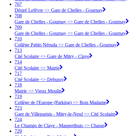
707
Désiré Lefèvre <> Gare de Chelles - Gournay
708
Gare de Chelles - Gournay <> Gare de Chelles - Gournay
709
Gare de Chelles - Gournay <> Gare de Chelles - Gournay
710
Collège Pablo Néruda <> Gare de Chelles - Gournay
713
Cité Scolaire <> Gare de Mitry - Claye
714
Cité Scolaire <> Mairie
717
Cité Scolaire <> Debussy
718
Mairie <> Vieux Moulin
719
Collège de l'Europe (Parking) <> Bois Madame
723
Gare de Villeparisis - Mitry-le-Neuf <> Cité Scolaire
724
Le Champs de Claye - Mauperthuis <> Chasse
729