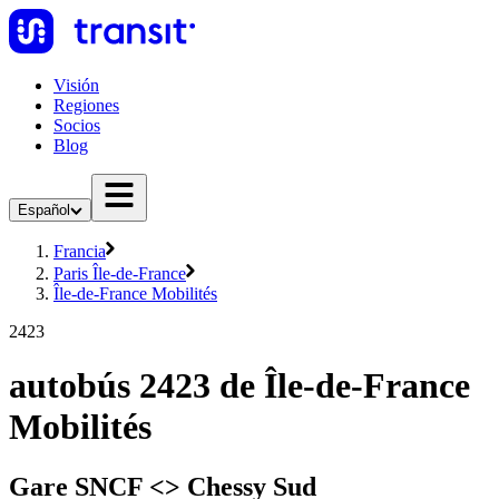
Visión
Regiones
Socios
Blog
Español
Francia
Paris Île-de-France
Île-de-France Mobilités
2423
autobús 2423 de Île-de-France
Mobilités
Gare SNCF <> Chessy Sud