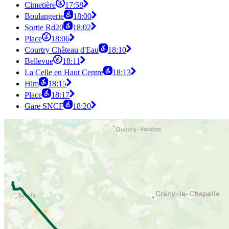
Cimetière
17:58
Boulangerie
18:00
Sortie Rd20
18:02
Place
18:06
Courtry Château d'Eau
18:10
Bellevue
18:11
La Celle en Haut Centre
18:13
Hlm
18:15
Place
18:17
Gare SNCF
18:20