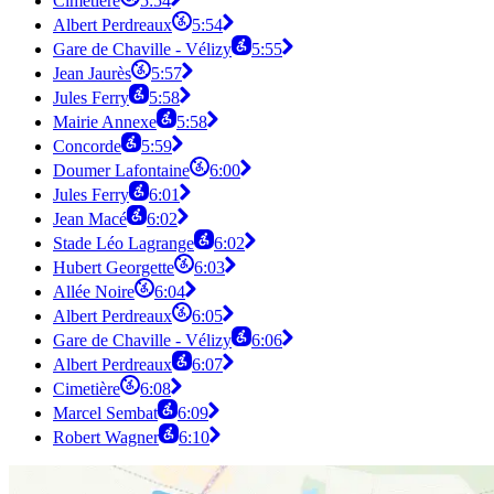
Cimetière
5:54
Albert Perdreaux
5:54
Gare de Chaville - Vélizy
5:55
Jean Jaurès
5:57
Jules Ferry
5:58
Mairie Annexe
5:58
Concorde
5:59
Doumer Lafontaine
6:00
Jules Ferry
6:01
Jean Macé
6:02
Stade Léo Lagrange
6:02
Hubert Georgette
6:03
Allée Noire
6:04
Albert Perdreaux
6:05
Gare de Chaville - Vélizy
6:06
Albert Perdreaux
6:07
Cimetière
6:08
Marcel Sembat
6:09
Robert Wagner
6:10