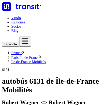
Visión
Regiones
Socios
Blog
Español
Francia
Paris Île-de-France
Île-de-France Mobilités
6131
autobús 6131 de Île-de-France
Mobilités
Robert Wagner <>︎ Robert Wagner