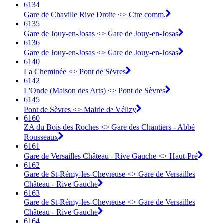
6134
Gare de Chaville Rive Droite <>︎ Ctre comm.
6135
Gare de Jouy-en-Josas <>︎ Gare de Jouy-en-Josas
6136
Gare de Jouy-en-Josas <>︎ Gare de Jouy-en-Josas
6140
La Cheminée <>︎ Pont de Sèvres
6142
L'Onde (Maison des Arts) <>︎ Pont de Sèvres
6145
Pont de Sèvres <>︎ Mairie de Vélizy
6160
ZA du Bois des Roches <>︎ Gare des Chantiers - Abbé
Rousseaux
6161
Gare de Versailles Château - Rive Gauche <>︎ Haut-Pré
6162
Gare de St-Rémy-les-Chevreuse <>︎ Gare de Versailles
Château - Rive Gauche
6163
Gare de St-Rémy-les-Chevreuse <>︎ Gare de Versailles
Château - Rive Gauche
6164