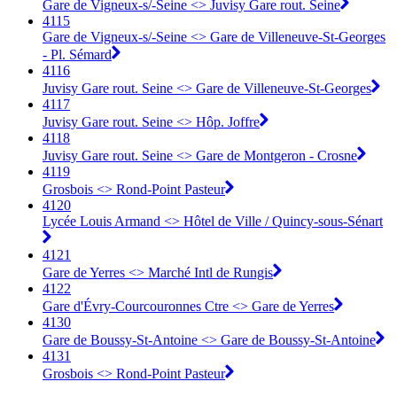
Gare de Vigneux-s/-Seine <> Juvisy Gare rout. Seine
4115
Gare de Vigneux-s/-Seine <> Gare de Villeneuve-St-Georges
- Pl. Sémard
4116
Juvisy Gare rout. Seine <> Gare de Villeneuve-St-Georges
4117
Juvisy Gare rout. Seine <> Hôp. Joffre
4118
Juvisy Gare rout. Seine <> Gare de Montgeron - Crosne
4119
Grosbois <> Rond-Point Pasteur
4120
Lycée Louis Armand <> Hôtel de Ville / Quincy-sous-Sénart
4121
Gare de Yerres <> Marché Intl de Rungis
4122
Gare d'Évry-Courcouronnes Ctre <> Gare de Yerres
4130
Gare de Boussy-St-Antoine <> Gare de Boussy-St-Antoine
4131
Grosbois <> Rond-Point Pasteur