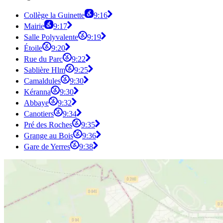
Collège la Guinette
9:16
Mairie
9:17
Salle Polyvalente
9:19
Étoile
9:20
Rue du Parc
9:22
Sablière Hlm
9:25
Camaldules
9:30
Kéranna
9:30
Abbaye
9:32
Canotiers
9:34
Pré des Roches
9:35
Grange au Bois
9:36
Gare de Yerres
9:38