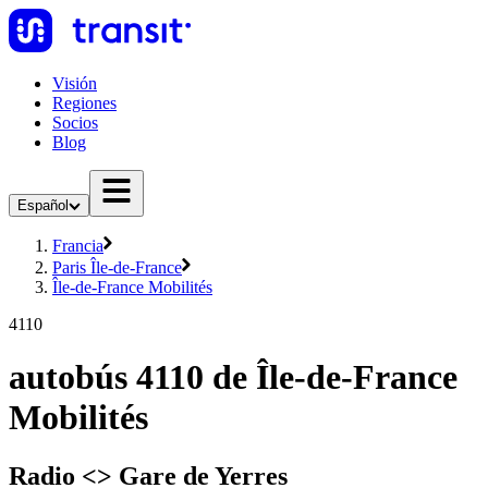
Visión
Regiones
Socios
Blog
Español
Francia
Paris Île-de-France
Île-de-France Mobilités
4110
autobús 4110 de Île-de-France
Mobilités
Radio <> Gare de Yerres