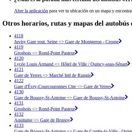
Abre la aplicación
para ver tu ubicación en un mapa y encontra
Otros horarios, rutas y mapas del autobús 
4118
Juvisy Gare rout. Seine <> Gare de Montgeron - Crosne
4119
Grosbois <> Rond-Point Pasteur
4120
Lycée Louis Armand <> Hôtel de Ville / Quincy-sous-Sénart
4121
Gare de Yerres <> Marché Intl de Rungis
4122
Gare d'Évry-Courcouronnes Ctre <> Gare de Yerres
4130
Gare de Boussy-St-Antoine <> Gare de Boussy-St-Antoine
4131
Grosbois <> Rond-Point Pasteur
4132
Aquitaine <> Gare de Brunoy
4133
Gare de Boussy-St-Antoine <> Gare de Combs-la-Ville - Quin