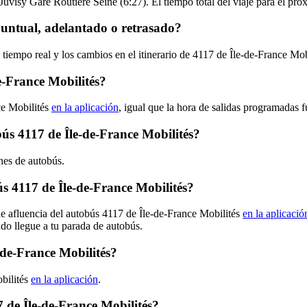
 Juvisy Gare Routière Seine (6:27). El tiempo total del viaje para el pr
puntual, adelantado o retrasado?
 tiempo real y los cambios en el itinerario de 4117 de Île-de-France Mo
e-France Mobilités?
ce Mobilités
en la aplicación
, igual que la hora de salidas programadas f
bús 4117 de Île-de-France Mobilités?
ones de autobús.
 4117 de Île-de-France Mobilités?
de afluencia del autobús 4117 de Île-de-France Mobilités
en la aplicació
ndo llegue a tu parada de autobús.
-de-France Mobilités?
bilités
en la aplicación
.
 de Île-de-France Mobilités?