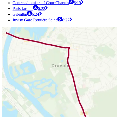
Centre administratif Cour Chapuis
6:19
Paris Jardins
6:22
Gibraltar
6:24
Juvisy Gare Routière Seine
6:27