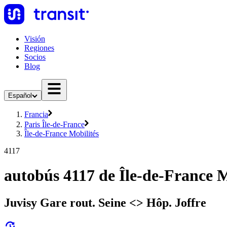
Visión
Regiones
Socios
Blog
Español
Francia
Paris Île-de-France
Île-de-France Mobilités
4117
autobús 4117 de Île-de-France M
Juvisy Gare rout. Seine <> Hôp. Joffre