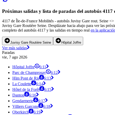
Próximas salidas y lista de paradas del autobús 4117 
4117 de Île-de-France Mobilités - autobús Juvisy Gare rout. Seine <> 
Juvisy Gare Routière Seine. Desplázate hacia abajo para ver las próx
completo del autobús 4117 y las salidas en tiempo real
en la aplicació
Juvisy Gare Routière Seine
Hôpital Joffre
Ver más salidas
Paradas
vie, 7 ago 2026
Hôpital Joffre
6:11
Parc de Champrosay
6:12
Hlm Pont de Ris
6:13
La Coulette
6:14
Hôtel de la Forêt
6:15
Danton
6:16
Gendarmerie
6:17
Villiers Garçons
6:18
Oberkirch
6:19