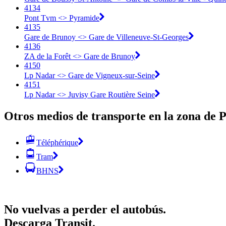
4134
Pont Tvm <> Pyramide
4135
Gare de Brunoy <> Gare de Villeneuve-St-Georges
4136
ZA de la Forêt <> Gare de Brunoy
4150
Lp Nadar <> Gare de Vigneux-sur-Seine
4151
Lp Nadar <> Juvisy Gare Routière Seine
Otros medios de transporte en la zona de P
Téléphérique
Tram
BHNS
No vuelvas a perder el autobús.
Descarga Transit.