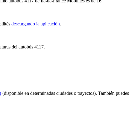
óximo autobús 4117 de Île-de-France Mobilités es de 16.
bilités
descargando la aplicación
.
uturas del autobús 4117.
n
(disponible en determinadas ciudades o trayectos). También puedes